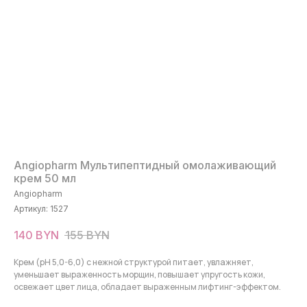
Angiopharm Мультипептидный омолаживающий
крем 50 мл
Angiopharm
Артикул:
1527
140
BYN
155
BYN
Крем (pH 5,0-6,0) с нежной структурой питает, увлажняет,
уменьшает выраженность морщин, повышает упругость кожи,
освежает цвет лица, обладает выраженным лифтинг-эффектом.