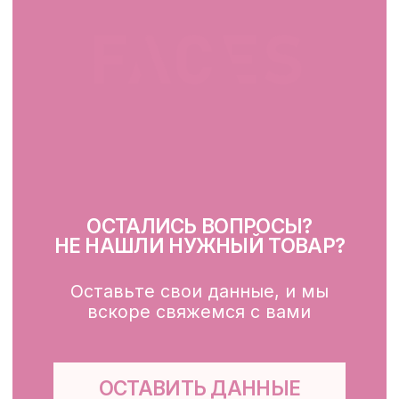
Instagram
ПН-ВС: 10:00 - 21:00
г. Минск, ул. Папанина 11,
пом. 232
КАТАЛОГ
Демакияж
Очищение
Тонизация
Сыворотка для лица
Крем для лица
SPF
Для зоны вокруг глаз
Глубокое очищение/ пилинги
Маски
Для тела, губ, рук