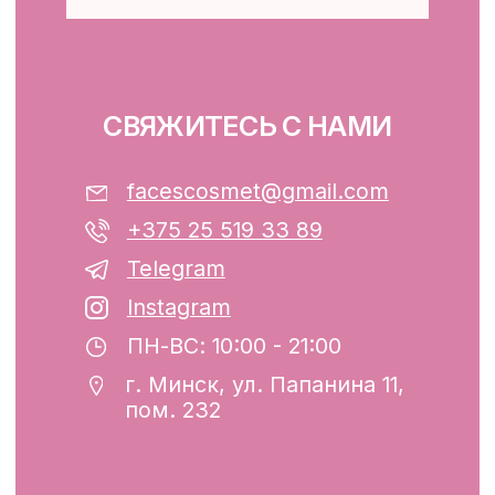
КЛИЕНТАМ
Каталог
Доставка и оплата
Публичная оферта
Обработка персональных данных
Файлы cookie
ООО «ФЭЙСИС» УНП: 193782283
Юридический адрес: Республика
Беларусь, г. Минск, ул. Папанина 11,
пом. 232.
Свидетельство о государственной
регистрации №193782283, выдано
Минским горисполкомом 12.08.2024 г.
Интернет-магазин включен в Торговый
реестр Республики Беларусь
13.01.2025 за №739352
р/с BY74ALFA30122F42070010270000
в ЗАО «АЛЬФА-БАНК»