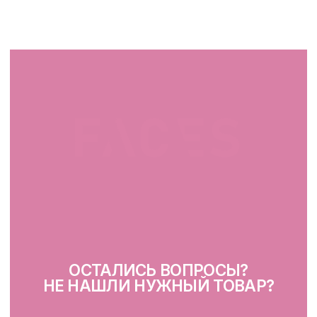
г. Минск, ул. Папанина 11,
пом. 232
КАТАЛОГ
Демакияж
Очищение
Тонизация
Сыворотка для лица
Крем для лица
SPF
Для зоны вокруг глаз
Глубокое очищение/ пилинги
Маски
Для тела, губ, рук
КЛИЕНТАМ