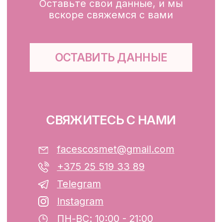
Каталог
Доставка и оплата
Публичная оферта
Обработка персональных данных
Файлы cookie
ООО «ФЭЙСИС» УНП: 193782283
Юридический адрес: Республика
Беларусь, г. Минск, ул. Папанина 11,
пом. 232.
Свидетельство о государственной
регистрации №193782283, выдано
Минским горисполкомом 12.08.2024 г.
Интернет-магазин включен в Торговый
реестр Республики Беларусь
13.01.2025 за №739352
р/с BY74ALFA30122F42070010270000
в ЗАО «АЛЬФА-БАНК»