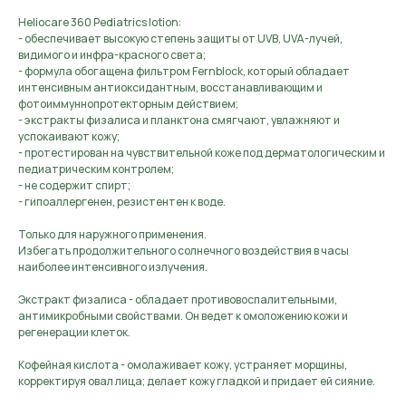
Heliocare 360 Pediatrics lotion:
- обеспечивает высокую степень защиты от UVB, UVA-лучей,
видимого и инфра-красного света;
- формула обогащена фильтром Fernblock, который обладает
интенсивным антиоксидантным, восстанавливающим и
фотоиммуннопротекторным действием;
- экстракты физалиса и планктона смягчают, увлажняют и
успокаивают кожу;
- протестирован на чувствительной коже под дерматологическим и
педиатрическим контролем;
- не содержит спирт;
- гипоаллергенен, резистентен к воде.
Только для наружного применения.
Избегать продолжительного солнечного воздействия в часы
наиболее интенсивного излучения.
Экстракт физалиса - обладает противовоспалительными,
антимикробными свойствами. Он ведет к омоложению кожи и
регенерации клеток.
Кофейная кислота - омолаживает кожу, устраняет морщины,
корректируя овал лица; делает кожу гладкой и придает ей сияние.