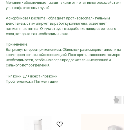
Меланин - обеспечивает защиту кожи от негативного воздействия
ультрафиолетовых лучей.
Аскорбиновая кислота - обладает противовоспалительным
действием, стимулирует выработку коллагена, осветляет
пигментные пятна. Он участвует в выработке липидов рогового
слоя, которые так необходимы коже.
Применение:
Встряхнуть перед применением. Обильно и равномерно нанести на
кожу перед солнечной экспозицией. Повторять нанесение по мере
необходимости, особенно после продолжительных купаний и
сильного потоотделения.
Тип кожи: Для всех типов кожи
Проблемы кожи: Пигментация