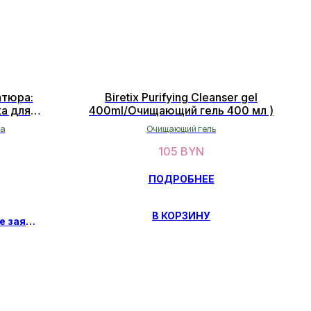
атюра:
Biretix Purifying Cleanser gel
а для
400ml/Очищающий гель 400 мл )
 7 мл
а
Очищающий гель
105
BYN
ПОДРОБНЕЕ
В КОРЗИНУ
Предзаказ, оставьте заявку