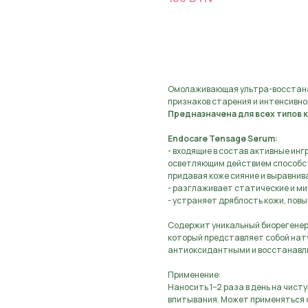
Предзаказ, оставьте з
Омолаживающая ультра-восстана
признаков старения и интенсивног
Предназначена для всех типов 
Endocare Tensage Serum:
- входящие в состав активные и
осветляющим действием способс
придавая коже сияние и выравнива
- разглаживает статические и м
- устраняет дряблость кожи, повы
Содержит уникальный биорегенери
который представляет собой нат
антиоксидантными и восстанавл
Применение:
Наносить 1–2 раза в день на чист
впитывания. Может применяться 