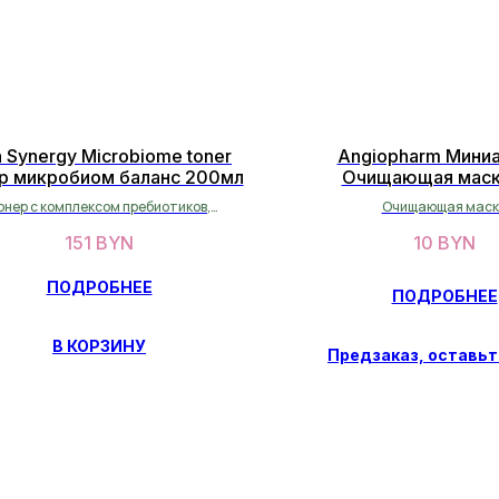
n Synergy Microbiome toner
Angiopharm Мини
р микробиом баланс 200мл
Очищающая маск
проблемной кожи
онер с комплексом пребиотиков,
Очищающая маск
робиотиков и постбиотиков для
151
BYN
10
BYN
остановления микробтома кожи
ПОДРОБНЕЕ
ПОДРОБНЕЕ
В КОРЗИНУ