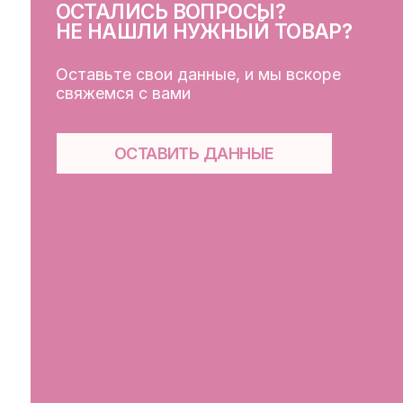
КЛ
Кат
Дос
Пуб
Обр
Фай