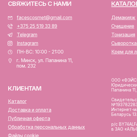
Юридический адрес: Республ
ИЕНТАМ
Папанина 11, пом. 232.
Свидетельство о государс
алог
№193782283, выдано Мински
Интернет-магазин включен 
тавка и оплата
Беларусь 13.01.2025 за №7
личная оферта
р/с BY74ALFA30122F420700
аботка персональных данных
в ЗАО «АЛЬФА-БАНК»
лы cookie
Разработка сайта