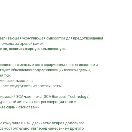
аявку
вливающая укрепляющая сыворотка для предотвращения
о ухода за зрелой кожей.
кожи, включая жирную и смешанную.
нгредиенты с мощным регенерирующим, подтягивающим и
твуют обновлению поддерживающих волокон дермы,
я тон;
имические морщины;
шает ее упругость и эластичность.
рующий SCA-комплекс (SCA Biorepair Technology),
уральный источник для регенерации кожи с
ивающими свойствами.
ую кожу лица и шеи, деликатно втирая до полного
самостоятельно или перед нанесением другого