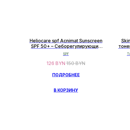
Heliocare spf Acnimat Sunscreen
Ski
SPF 50+ – Себорегулирующий
тоне
солнцезащитный крем для
SPF
Т
проблемной кожи 50 мл
п
126
BYN
150
BYN
в
ПОДРОБНЕЕ
В КОРЗИНУ