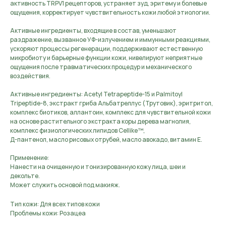
активность TRPV1 рецепторов, устраняет зуд, эритему и болевые
ощущения, корректирует чувствительность кожи любой этиологии.
Активные ингредиенты, входящие в состав, уменьшают
раздражение, вызванное УФ-излучением и иммунными реакциями,
ускоряют процессы регенерации, поддерживают естественную
микробиоту и барьерные функции кожи, нивелируют неприятные
ощущения после травматических процедур и механического
воздействия.
Активные ингредиенты: Acetyl Tetrapeptide-15 и Palmitoyl
Tripeptide-8, экстракт гриба Альбатреллус (Трутовик), эритритол,
комплекс биотиков, аллантоин, комплекс для чувствительной кожи
на основе растительного экстракта коры дерева магнолия,
комплекс физиологических липидов Cellike™,
Д-пантенол, масло рисовых отрубей, масло авокадо, витамин Е.
Применение:
Нанести на очищенную и тонизированную кожу лица, шеи и
декольте.
Может служить основой под макияж.
Тип кожи: Для всех типов кожи
Проблемы кожи: Розацеа