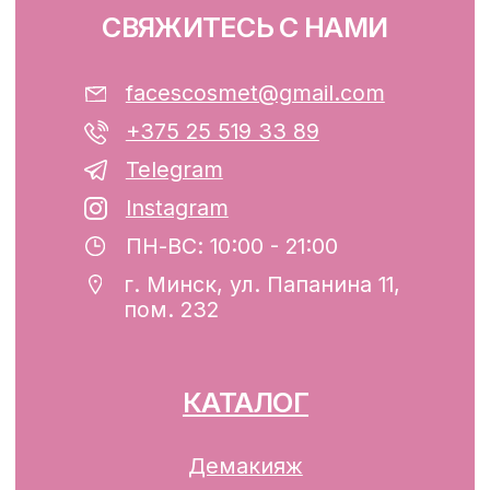
ООО «ФЭЙСИС» УНП: 193782283
Юридический адрес: Республика
Беларусь, г. Минск, ул. Папанина 11,
пом. 232.
Свидетельство о государственной
регистрации №193782283, выдано
Минским горисполкомом 12.08.2024 г.
Интернет-магазин включен в Торговый
реестр Республики Беларусь
13.01.2025 за №739352
р/с BY74ALFA30122F42070010270000
в ЗАО «АЛЬФА-БАНК»
Разработка сайта