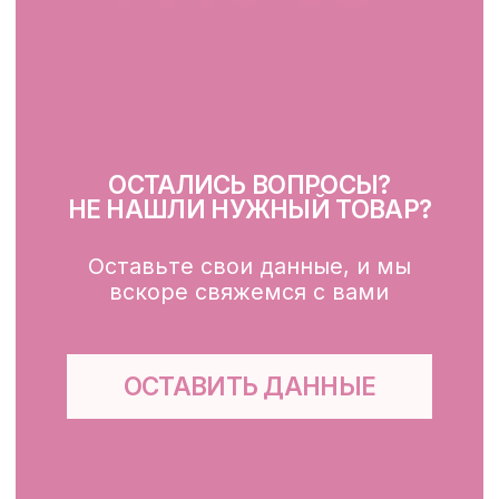
Очищение
Тонизация
Сыворотка для лица
Крем для лица
SPF
Для зоны вокруг глаз
Глубокое очищение/ пилинги
Маски
Для тела, губ, рук
КЛИЕНТАМ
Каталог
Доставка и оплата
Публичная оферта
Обработка персональных данных
Файлы cookie