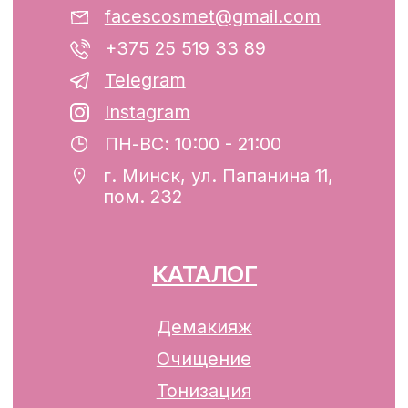
ООО «ФЭЙСИС» УНП: 193782283
Юридический адрес: Республика
Беларусь, г. Минск, ул. Папанина 11,
пом. 232.
Свидетельство о государственной
регистрации №193782283, выдано
Минским горисполкомом 12.08.2024 г.
Интернет-магазин включен в Торговый
реестр Республики Беларусь
13.01.2025 за №739352
р/с BY74ALFA30122F42070010270000
в ЗАО «АЛЬФА-БАНК»
Разработка сайта