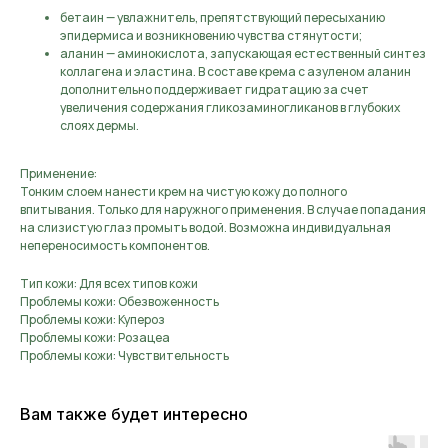
бетаин — увлажнитель, препятствующий пересыханию
эпидермиса и возникновению чувства стянутости;
аланин — аминокислота, запускающая естественный синтез
коллагена и эластина. В составе крема с азуленом аланин
дополнительно поддерживает гидратацию за счет
увеличения содержания гликозаминогликанов в глубоких
слоях дермы.
Применение:
Тонким слоем нанести крем на чистую кожу до полного
впитывания. Только для наружного применения. В случае попадания
на слизистую глаз промыть водой. Возможна индивидуальная
непереносимость компонентов.
Тип кожи: Для всех типов кожи
Проблемы кожи: Обезвоженность
Проблемы кожи: Купероз
Проблемы кожи: Розацеа
Проблемы кожи: Чувствительность
Вам также будет интересно