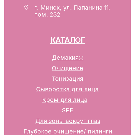
Интернет-магазин включен в Торговый
реестр Республики Беларусь
13.01.2025 за №739352
р/с BY74ALFA30122F42070010270000
в ЗАО «АЛЬФА-БАНК»
Разработка сайта