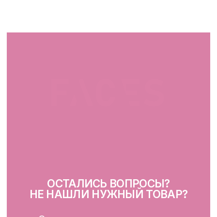
facescosmet@gmail.com
+375 25 519 33 89
Telegram
Instagram
ПН-ВС: 10:00 - 21:00
г. Минск, ул. Папанина 11,
пом. 232
КАТАЛОГ
Демакияж
Очищение
Тонизация
Сыворотка для лица
Крем для лица
SPF
Для зоны вокруг глаз
Глубокое очищение/ пилинги