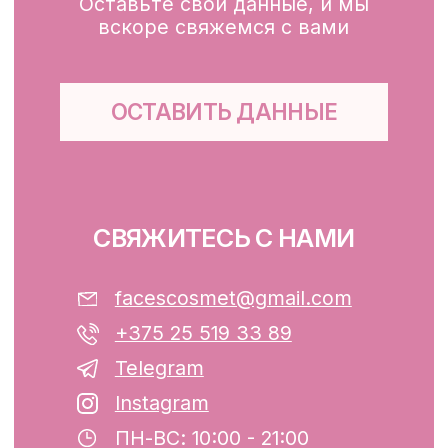
Маски
Для тела, губ, рук
КЛИЕНТАМ
Каталог
Доставка и оплата
Публичная оферта
Обработка персональных данных
Файлы cookie
ООО «ФЭЙСИС» УНП: 193782283
Юридический адрес: Республика
Беларусь, г. Минск, ул. Папанина 11,
пом. 232.
Свидетельство о государственной
регистрации №193782283, выдано
Минским горисполкомом 12.08.2024 г.