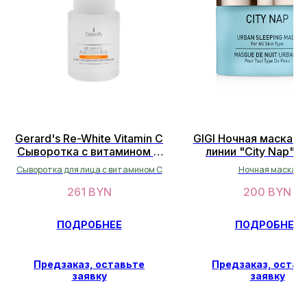
Gerard's Re-White Vitamin C
GIGI Ночная маска к
ОСТАЛИСЬ ВОПРОСЫ?
Сыворотка с витамином C
линии "City Nap" 5
НЕ НАШЛИ НУЖНЫЙ ТОВАР?
30 мл
Сыворотка для лица с витамином С
Ночная маска
Оставьте свои данные, и мы
вскоре свяжемся с вами
261
BYN
200
BYN
ПОДРОБНЕЕ
ПОДРОБНЕЕ
ОСТАВИТЬ ДАННЫЕ
Предзаказ, оставьте
Предзаказ, остав
заявку
заявку
СВЯЖИТЕСЬ С НАМИ