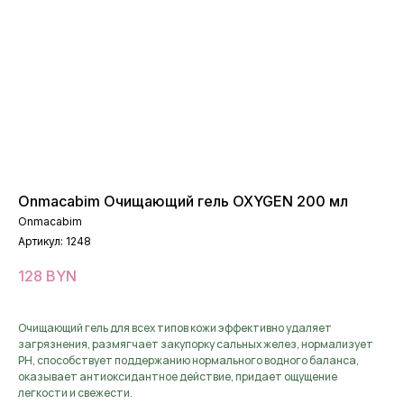
Onmacabim Очищающий гель OXYGEN 200 мл
Onmacabim
Артикул:
1248
128
BYN
Очищающий гель для всех типов кожи эффективно удаляет
загрязнения, размягчает закупорку сальных желез, нормализует
PH, способствует поддержанию нормального водного баланса,
оказывает антиоксидантное действие, придает ощущение
легкости и свежести.