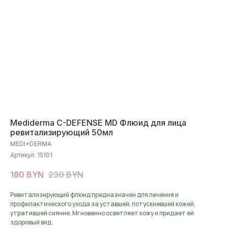
Mediderma C-DEFENSE MD Флюид для лица
ревитализирующий 50мл
MEDI+DERMA
Артикул:
15101
180
BYN
230
BYN
Ревитализирующий флюид предназначен для лечения и
профилактического ухода за уставшей, потускневшей кожей,
утратившей сияние. Мгновенно осветляет кожу и придает ей
здоровый вид.