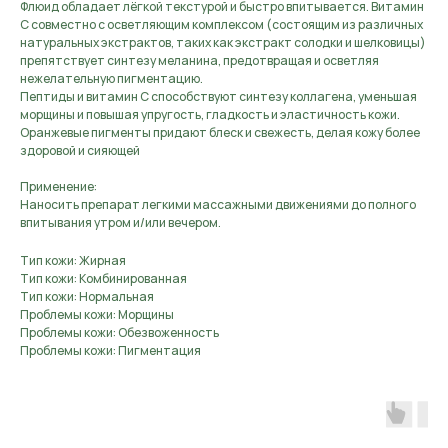
Флюид обладает лёгкой текстурой и быстро впитывается. Витамин
С совместно с осветляющим комплексом (состоящим из различных
натуральных экстрактов, таких как экстракт солодки и шелковицы)
препятствует синтезу меланина, предотвращая и осветляя
нежелательную пигментацию.
Пептиды и витамин С способствуют синтезу коллагена, уменьшая
морщины и повышая упругость, гладкость и эластичность кожи.
Оранжевые пигменты придают блеск и свежесть, делая кожу более
здоровой и сияющей
Применение:
Наносить препарат легкими массажными движениями до полного
впитывания утром и/или вечером.
Тип кожи: Жирная
Тип кожи: Комбинированная
Тип кожи: Нормальная
Проблемы кожи: Морщины
Проблемы кожи: Обезвоженность
Проблемы кожи: Пигментация