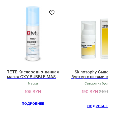
ОСТАЛИСЬ ВОПРОСЫ?
НЕ НАШЛИ НУЖНЫЙ ТОВАР?
TETE Кислородно-пенная
Skinosophy Сывор
маска OXY BUBBLE MASK
бустер с витамином
Оставьте свои данные, и мы
30 мл
30мл
вскоре свяжемся с вами
Маска
Сыворотка бустер
105
BYN
190
BYN
210
BY
ОСТАВИТЬ ДАННЫЕ
ПОДРОБНЕЕ
ПОДРОБНЕЕ