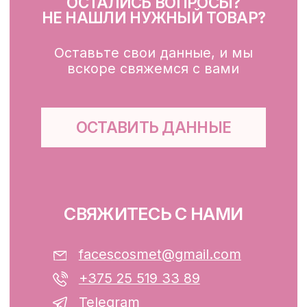
Для зоны вокруг глаз
Глубокое очищение/ пилинги
Маски
Для тела, губ, рук
КЛИЕНТАМ
Каталог
Доставка и оплата
Публичная оферта
Обработка персональных данных
Файлы cookie
ООО «ФЭЙСИС» УНП: 193782283
Юридический адрес: Республика
Беларусь, г. Минск, ул. Папанина 11,
пом. 232.