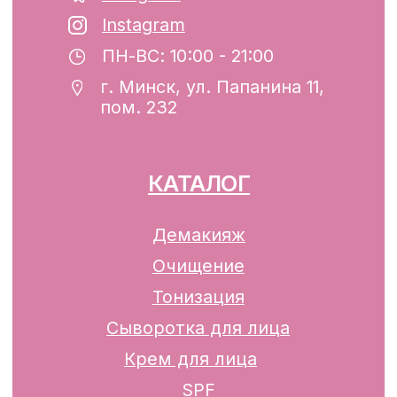
Свидетельство о государственной
регистрации №193782283, выдано
Минским горисполкомом 12.08.2024 г.
Интернет-магазин включен в Торговый
реестр Республики Беларусь
13.01.2025 за №739352
р/с BY74ALFA30122F42070010270000
в ЗАО «АЛЬФА-БАНК»
Разработка сайта