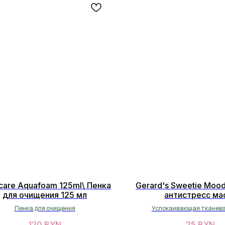
care Aquafoam 125ml\ Пенка
Gerard's Sweetie Moo
для очищения 125 мл
антистресс ма
Пенка для очищения
Успокаивающая тканева
120
BYN
25
BYN