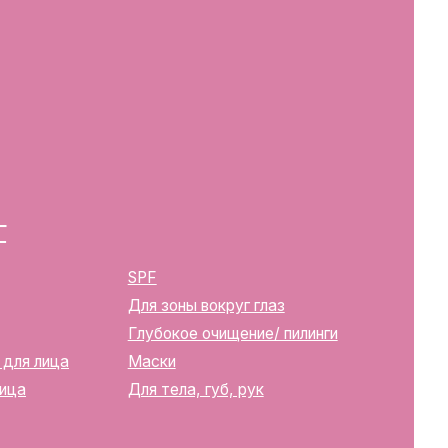
SPF
Для зоны вокруг глаз
Глубокое очищение/ пилинги
Маски
Для тела, губ, рук
2283
ика Беларусь, г. Минск, ул.
твенной регистрации
м горисполкомом 12.08.2024 г.
в Торговый реестр Республики
39352
10270000