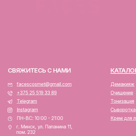
ЯЖИТЕСЬ С НАМИ
КАТАЛОГ
facescosmet@gmail.com
Демакияж
+375 25 519 33 89
Очищение
Telegram
Тонизация
Instagram
Сыворотка для лица
ПН-ВС: 10:00 - 21:00
Крем для лица
г. Минск, ул. Папанина 11,
пом. 232
ООО «ФЭЙСИС» УНП: 19378
Юридический адрес: Республ
ИЕНТАМ
Папанина 11, пом. 232.
Свидетельство о государс
алог
№193782283, выдано Мински
Интернет-магазин включен 
тавка и оплата
Беларусь 13.01.2025 за №7
личная оферта
р/с BY74ALFA30122F420700
аботка персональных данных
в ЗАО «АЛЬФА-БАНК»
лы cookie