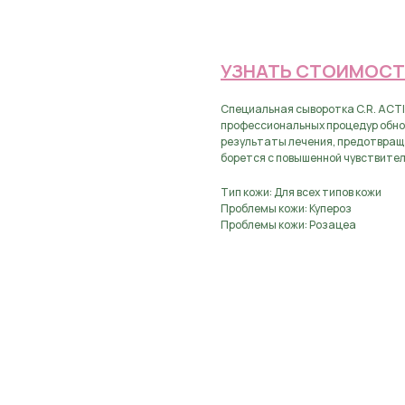
Предзаказ, оставьте з
УЗНАТЬ СТОИМОСТ
Специальная сыворотка C.R. ACTI
профессиональных процедур обно
результаты лечения, предотвращ
борется с повышенной чувствите
Тип кожи: Для всех типов кожи
Проблемы кожи: Купероз
Проблемы кожи: Розацеа