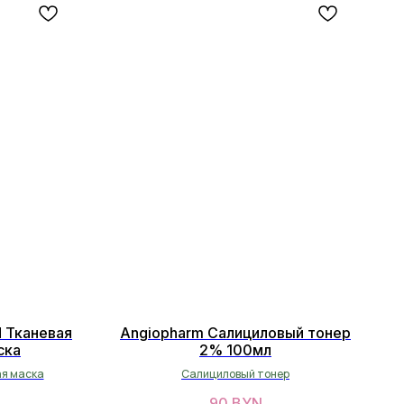
d Тканевая
Angiopharm Салициловый тонер
ска
2% 100мл
я маска
Салициловый тонер
90
BYN