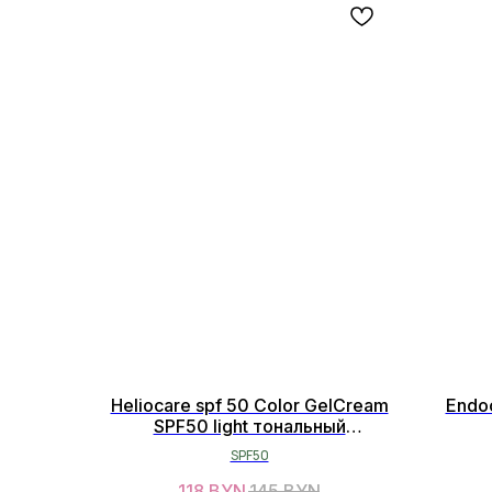
Heliocare spf 50 Color GelCream
Endo
SPF50 light тональный
солнцезащитный крем 50мл
SPF50
118
BYN
145
BYN