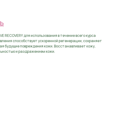
аявку
Ь
VE RECOVERY для использования в течение всего курса
вления cпособствует ускоренной регенерации, сохраняет
ая будущие повреждения кожи. Восстанавливает кожу,
льностью и раздражением кожи.