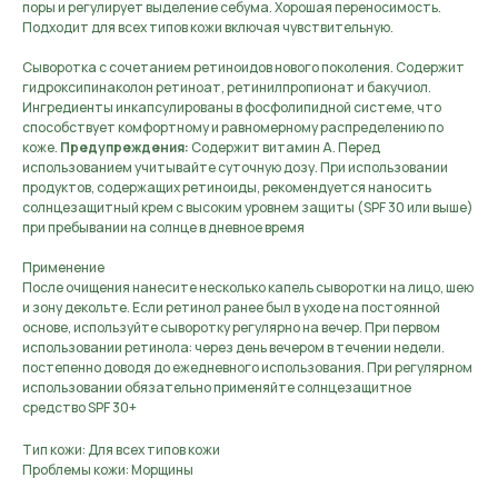
поры и регулирует выделение себума. Хорошая переносимость.
Подходит для всех типов кожи включая чувствительную.
Сыворотка с сочетанием ретиноидов нового поколения. Содержит
гидроксипинаколон ретиноат, ретинилпропионат и бакучиол.
Ингредиенты инкапсулированы в фосфолипидной системе, что
способствует комфортному и равномерному распределению по
коже.
Предупреждения:
Содержит витамин А. Перед
использованием учитывайте суточную дозу. При использовании
продуктов, содержащих ретиноиды, рекомендуется наносить
солнцезащитный крем с высоким уровнем защиты (SPF 30 или выше)
при пребывании на солнце в дневное время
Применение
После очищения нанесите несколько капель сыворотки на лицо, шею
и зону декольте. Если ретинол ранее был в уходе на постоянной
основе, используйте сыворотку регулярно на вечер. При первом
использовании ретинола: через день вечером в течении недели.
постепенно доводя до ежедневного использования. При регулярном
использовании обязательно применяйте солнцезащитное
средство SPF 30+
Тип кожи: Для всех типов кожи
Проблемы кожи: Морщины