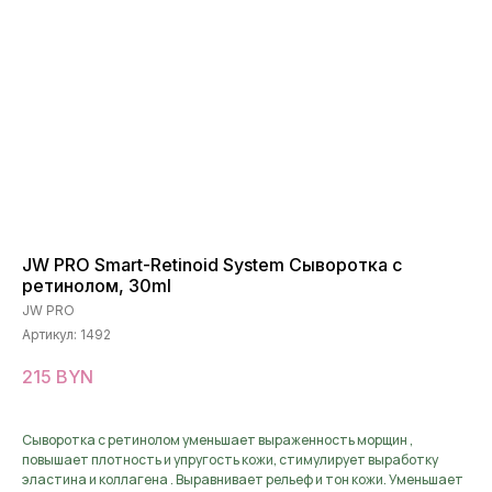
JW PRO Smart-Retinoid System Сыворотка с
ретинолом, 30ml
JW PRO
Артикул:
1492
215
BYN
Сыворотка с ретинолом уменьшает выраженность морщин ,
повышает плотность и упругость кожи, стимулирует выработку
эластина и коллагена . Выравнивает рельеф и тон кожи. Уменьшает