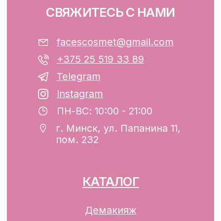
ООО «ФЭЙСИС» УНП: 193782283
Юридический адрес: Республика
Беларусь, г. Минск, ул. Папанина 11,
пом. 232.
Свидетельство о государственной
регистрации №193782283, выдано
Минским горисполкомом 12.08.2024 г.
Интернет-магазин включен в Торговый
реестр Республики Беларусь
13.01.2025 за №739352
р/с BY74ALFA30122F42070010270000
в ЗАО «АЛЬФА-БАНК»
Разработка сайта