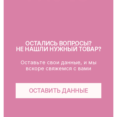
Очищение
Тонизация
Сыворотка для лица
Крем для лица
SPF
Для зоны вокруг глаз
Глубокое очищение/ пилинги
Маски
Для тела, губ, рук
КЛИЕНТАМ
Каталог
Доставка и оплата
Публичная оферта
Обработка персональных данных
Файлы cookie