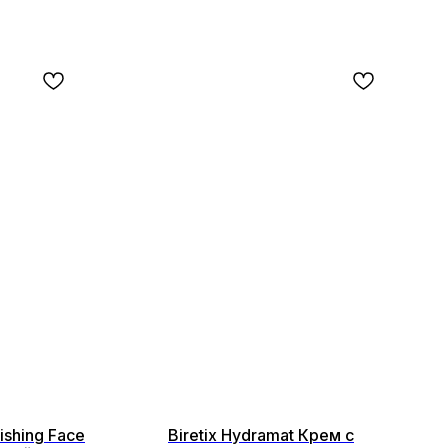
ishing Face
Biretix Hydramat Крем с