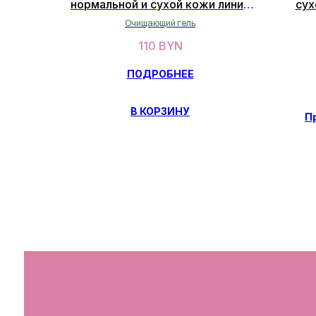
нормальной и сухой кожи линии
сух
"Vitamin E" 250 мл
S
Очищающий гель
110
BYN
ПОДРОБНЕЕ
В КОРЗИНУ