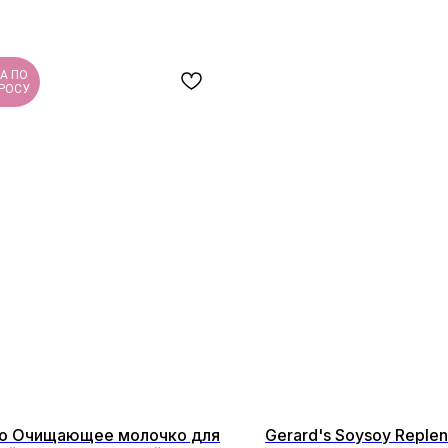
А ПО
РОСУ
o Очищающее молочко для
Gerard's Soysoy Replen