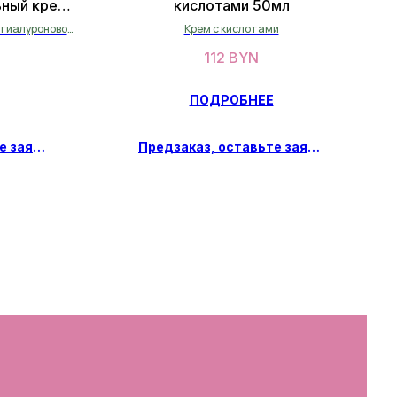
ьный крем
кислотами 50мл
 гиалуроновой
Крем с кислотами
112
BYN
ПОДРОБНЕЕ
Предзаказ, оставьте заявку
Предзаказ, оставьте заявку