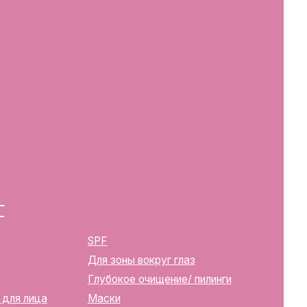
SPF
Для зоны вокруг глаз
Глубокое очищение/ пилинги
Маски
Для тела, губ, рук
2283
ика Беларусь, г. Минск, ул.
твенной регистрации
м горисполкомом 12.08.2024 г.
в Торговый реестр Республики
39352
10270000