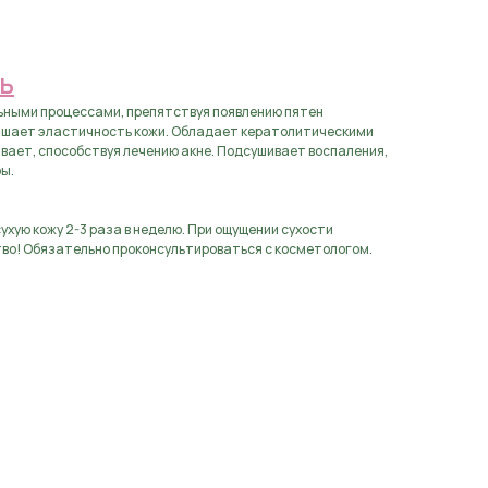
аявку
Ь
ьными процессами, препятствуя появлению пятен
вышает эластичность кожи. Обладает кератолитическими
вает, способствуя лечению акне. Подсушивает воспаления,
ы.
хую кожу 2-3 раза в неделю. При ощущении сухости
во! Обязательно проконсультироваться с косметологом.