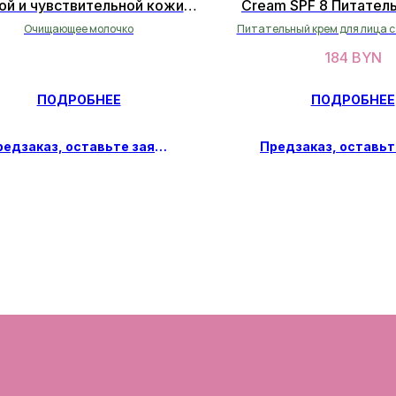
ой и чувствительной кожи
Cream SPF 8 Питател
oft cleansing milk 150мл
50 мл
Очищающее молочко
Питательный крем для лица с
кислотой с SPF 8
184
BYN
ПОДРОБНЕЕ
ПОДРОБНЕЕ
Предзаказ, оставьте заявку