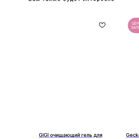
ЦЕН
ЗАП
GIGI очищающий гель для
Geck