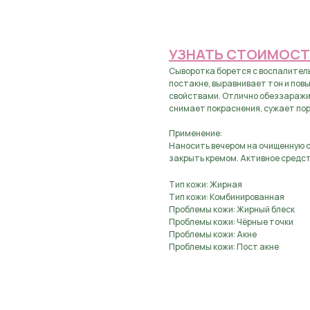
Предзаказ, оставьте з
УЗНАТЬ СТОИМОСТ
Сыворотка борется с воспалител
постакне, выравнивает тон и по
свойствами. Отлично обеззаражи
снимает покраснения, сужает пор
Применение:
Наносить вечером на очищенную су
закрыть кремом. Активное средст
Тип кожи: Жирная
Тип кожи: Комбинированная
Проблемы кожи: Жирный блеск
Проблемы кожи: Чёрные точки
Проблемы кожи: Акне
Проблемы кожи: Пост акне