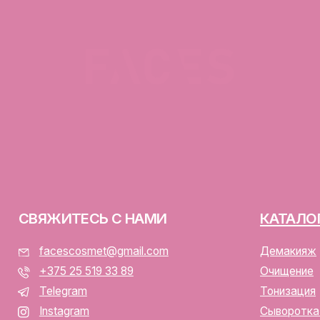
ЯЖИТЕСЬ С НАМИ
КАТАЛОГ
facescosmet@gmail.com
Демакияж
+375 25 519 33 89
Очищение
Telegram
Тонизация
Instagram
Сыворотка для лица
ПН-ВС: 10:00 - 21:00
Крем для лица
г. Минск, ул. Папанина 11,
пом. 232
ООО «ФЭЙСИС» УНП: 19378
Юридический адрес: Республ
ИЕНТАМ
Папанина 11, пом. 232.
Свидетельство о государс
алог
№193782283, выдано Мински
Интернет-магазин включен 
тавка и оплата
Беларусь 13.01.2025 за №7
личная оферта
р/с BY74ALFA30122F420700
аботка персональных данных
в ЗАО «АЛЬФА-БАНК»