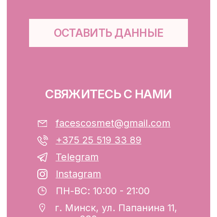
Для тела, губ, рук
КЛИЕНТАМ
Каталог
Доставка и оплата
Публичная оферта
Обработка персональных данных
Файлы cookie
ООО «ФЭЙСИС» УНП: 193782283
Юридический адрес: Республика
Беларусь, г. Минск, ул. Папанина 11,
пом. 232.
Свидетельство о государственной
регистрации №193782283, выдано
Минским горисполкомом 12.08.2024 г.
Интернет-магазин включен в Торговый
реестр Республики Беларусь
13.01.2025 за №739352