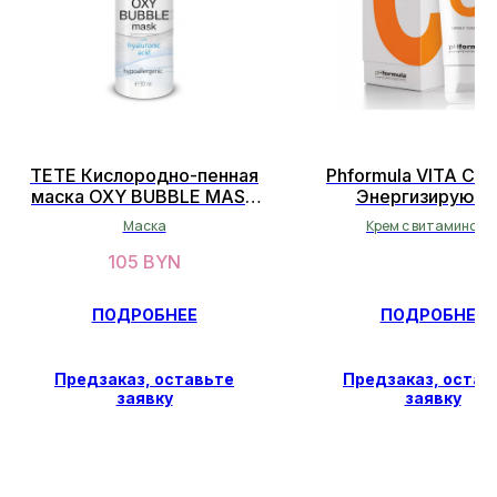
TETE Кислородно-пенная
Phformula VITA C c
ОСТАЛИСЬ ВОПРОСЫ?
маска OXY BUBBLE MASK
Энергизирующ
НЕ НАШЛИ НУЖНЫЙ ТОВАР?
30 мл
увлажняющий кре
Маска
Крем с витамином 
витамином С 50
Оставьте свои данные, и мы
105
BYN
вскоре свяжемся с вами
ПОДРОБНЕЕ
ПОДРОБНЕЕ
ОСТАВИТЬ ДАННЫЕ
Предзаказ, оставьте
Предзаказ, остав
заявку
заявку
СВЯЖИТЕСЬ С НАМИ
facescosmet@gmail.com