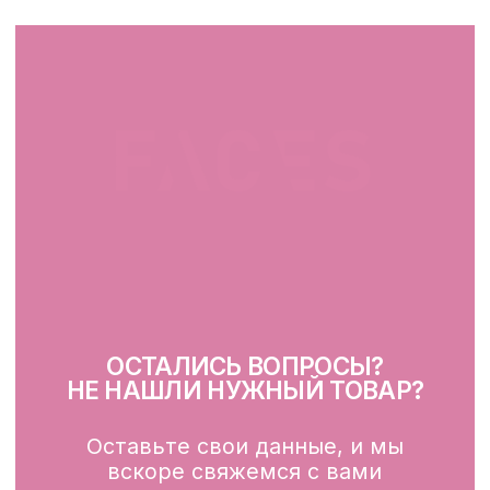
+375 25 519 33 89
Telegram
Instagram
ПН-ВС: 10:00 - 21:00
г. Минск, ул. Папанина 11,
пом. 232
КАТАЛОГ
Демакияж
Очищение
Тонизация
Сыворотка для лица
Крем для лица
SPF
Для зоны вокруг глаз
Глубокое очищение/ пилинги
Маски