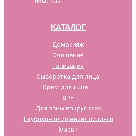
р/с BY74ALFA30122F42070010270000
в ЗАО «АЛЬФА-БАНК»
Разработка сайта