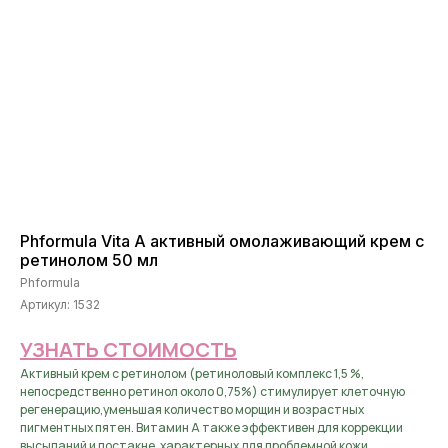
Phformula Vita A активный омолаживающий крем с
ретинолом 50 мл
Phformula
Артикул:
1532
УЗНАТЬ СТОИМОСТЬ
Активный крем с ретинолом (ретиноловый комплекс 1,5 %,
непосредственно ретинол около 0,75%) стимулирует клеточную
регенерацию,уменьшая количество морщин и возрастных
пигментных пятен. Витамин А также эффективен для коррекции
высыпаний и постакне, характерных для проблемной кожи.