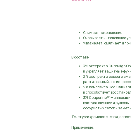
Предзаказ, оставьте з
Снимает покраснение
Оказывает интенсивное у
Увлажняет, смягчает и при
В составе:
3% экстракта Curculigo Or
и укрепляет защитные фун
2% экстракта редкого ама
растительный антистресс д
2% комплекса Codiufill из
и способствует восстанов
3% Couperine™ — инноваци
кактуса опунции и рукколы
сосудистых сеток и заметн
Текстура: кремовогеневая, легка
Применение: