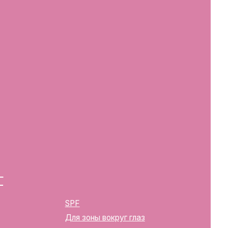
SPF
Для зоны вокруг глаз
Глубокое очищение/ пилинги
Маски
Для тела, губ, рук
2283
ика Беларусь, г. Минск, ул.
твенной регистрации
м горисполкомом 12.08.2024 г.
в Торговый реестр Республики
39352
10270000