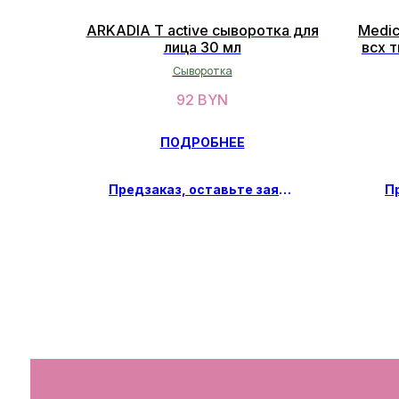
ARKADIA T active сыворотка для
Medic
лица 30 мл
всх т
Сыворотка
92
BYN
ПОДРОБНЕЕ
Предзаказ, оставьте заявку