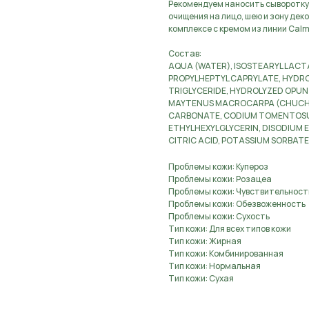
Рекомендуем наносить сыворотку 
очищения на лицо, шею и зону де
комплексе с кремом из линии Cal
Состав:
AQUA (WATER), ISOSTEARYL LACT
PROPYLHEPTYL CAPRYLATE, HYDRO
TRIGLYCERIDE, HYDROLYZED OPUNT
MAYTENUS MACROCARPA (CHUCHUH
CARBONATE, CODIUM TOMENTOSUM
ETHYLHEXYLGLYCERIN, DISODIUM EDT
CITRIC ACID, POTASSIUM SORBAT
Проблемы кожи: Купероз
Проблемы кожи: Розацеа
Проблемы кожи: Чувствительност
Проблемы кожи: Обезвоженность
Проблемы кожи: Сухость
Тип кожи: Для всех типов кожи
Тип кожи: Жирная
Тип кожи: Комбинированная
Тип кожи: Нормальная
Тип кожи: Сухая