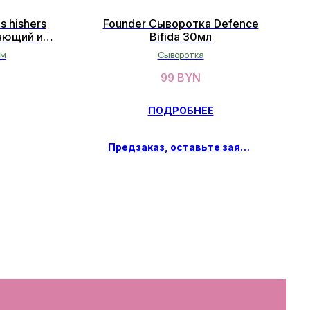
 hishers
Founder Сыворотка Defence
яющий и
Bifida 30мл
вительной
ем
Сыворотка
99
BYN
ПОДРОБНЕЕ
Предзаказ, оставьте заявку