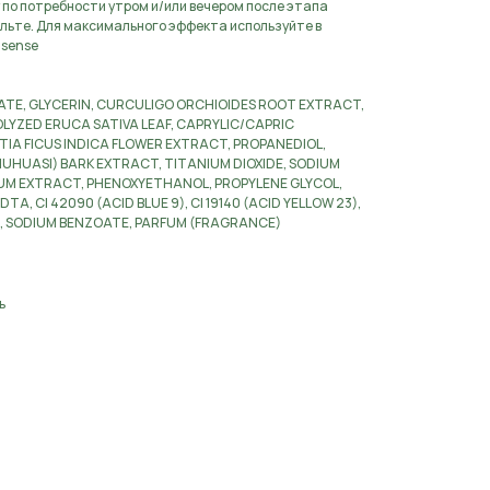
по потребности утром и/или вечером после этапа
кольте. Для максимального эффекта используйте в
msense
ATE, GLYCERIN, CURCULIGO ORCHIOIDES ROOT EXTRACT,
LYZED ERUCA SATIVA LEAF, CAPRYLIC/CAPRIC
IA FICUS INDICA FLOWER EXTRACT, PROPANEDIOL,
UASI) BARK EXTRACT, TITANIUM DIOXIDE, SODIUM
 EXTRACT, PHENOXYETHANOL, PROPYLENE GLYCOL,
A, CI 42090 (ACID BLUE 9), CI 19140 (ACID YELLOW 23),
E, SODIUM BENZOATE, PARFUM (FRAGRANCE)
ь