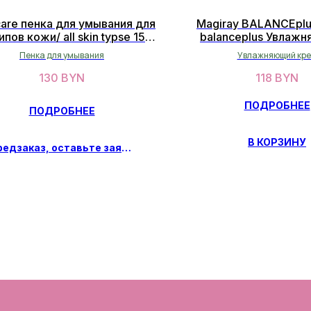
are пенка для умывания для
Magiray BALANCEplus
ипов кожи/ all skin typse 150
balanceplus Увлажн
мл
успокаивающий чувст
Пенка для умывания
Увлажняющий кр
кожи 50мл
130
BYN
118
BYN
ПОДРОБНЕЕ
ПОДРОБНЕЕ
В КОРЗИНУ
Предзаказ, оставьте заявку