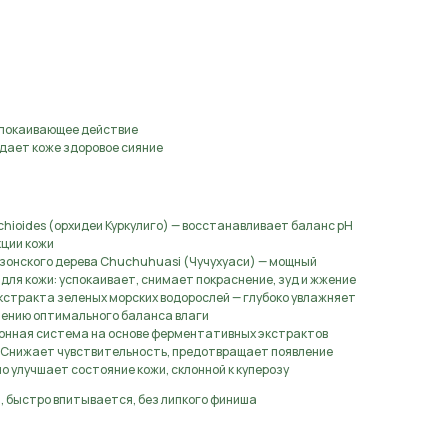
аявку
спокаивающее действие
дает коже здоровое сияние
chioides (орхидеи Куркулиго) — восстанавливает баланс pH
кции кожи
зонского дерева Chuchuhuasi (Чучухуаси) — мощный
ля кожи: успокаивает, снимает покраснение, зуд и жжение
 экстракта зеленых морских водорослей — глубоко увлажняет
лению оптимального баланса влаги
онная система на основе ферментативных экстрактов
. Снижает чувствительность, предотвращает появление
о улучшает состояние кожи, склонной к куперозу
я, быстро впитывается, без липкого финиша