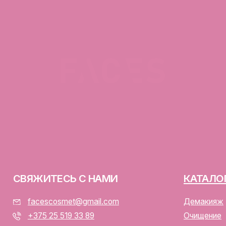
ЯЖИТЕСЬ С НАМИ
КАТАЛОГ
facescosmet@gmail.com
Демакияж
+375 25 519 33 89
Очищение
Telegram
Тонизация
Instagram
Сыворотка для лица
ПН-ВС: 10:00 - 21:00
Крем для лица
г. Минск, ул. Папанина 11,
пом. 232
ООО «ФЭЙСИС» УНП: 19378
Юридический адрес: Республ
ИЕНТАМ
Папанина 11, пом. 232.
Свидетельство о государс
алог
№193782283, выдано Мински
Интернет-магазин включен 
тавка и оплата
Беларусь 13.01.2025 за №7
личная оферта
р/с BY74ALFA30122F420700
аботка персональных данных
в ЗАО «АЛЬФА-БАНК»