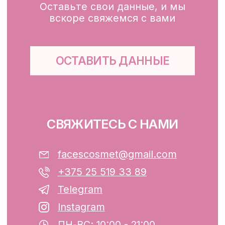
Каталог
Доставка и оплата
Публичная оферта
Обработка персональных данных
Файлы cookie
ООО «ФЭЙСИС» УНП: 193782283
Юридический адрес: Республика
Беларусь, г. Минск, ул. Папанина 11,
пом. 232.
Свидетельство о государственной
регистрации №193782283, выдано
Минским горисполкомом 12.08.2024 г.
Интернет-магазин включен в Торговый
реестр Республики Беларусь
13.01.2025 за №739352
р/с BY74ALFA30122F42070010270000
в ЗАО «АЛЬФА-БАНК»