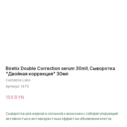
Biretix Double Correction serum 30ml\ Сыворотка
"Двойная коррекция" 30мл
Cantabria Labs
Артикул:
1470
159
BYN
Сыворотка для жирной и склонной к акне кожи с себорегулирующей
активностью и антивозрастным эффектом обновление клеток.