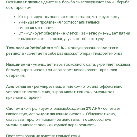
Оказывает двойное действие: борьба с несовершенствами – борьба
со старением.
Контролирует выделение кожного сала, матирует кожу.
Уменьшает проявления поствоспалительной
гиперпигментации.
Стимулирует обновление клеток – заметно уменьшает пятна
и выравнивает тон кожи, улучшает её текстуру.
Технология RetinSphere
с 0,1% инкапсулированного чистого
ретинола - сочетает в себе два высокотолерантных ретиноида.
Ниацинамид
- уменьшает избыток кожного сала, укрепляет кожный
барьер, выравнивает тон и помогает нивелировать признаки
старения.
Азелоглицин
- регулирует выделние кожного сала, эффективно
устраняет покраснения, выравнивает тон кожи, уменьшает
признаки старения.
Система контролируемого высвобождения
2% АНА
- сочетает
гликолевую, молочную и лимонные кислоты. Обновляет кожу,
оказывает пролонгированное действие, что способствует
уменьшению воспаления и лучшей переносимости.
Протестирован на чувствительной кожи.