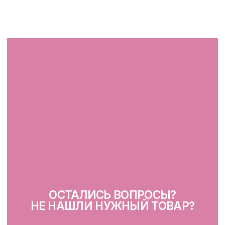
г. Минск, ул. Папанина 11,
пом. 232
КАТАЛОГ
Демакияж
Очищение
Тонизация
Сыворотка для лица
Крем для лица
SPF
Для зоны вокруг глаз
Глубокое очищение/ пилинги
Маски
Для тела, губ, рук
КЛИЕНТАМ