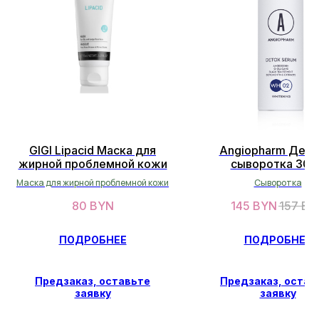
ОСТАЛИСЬ ВОПРОСЫ?
НЕ НАШЛИ НУЖНЫЙ ТОВАР?
Оставьте свои данные, и мы
вскоре свяжемся с вами
GIGI Lipacid Маска для
Angiopharm Дето
ОСТАВИТЬ ДАННЫЕ
жирной проблемной кожи
сыворотка 30м
Маска для жирной проблемной кожи
Сыворотка
80
BYN
145
BYN
157
BY
СВЯЖИТЕСЬ С НАМИ
ПОДРОБНЕЕ
ПОДРОБНЕЕ
facescosmet@gmail.com
+375 25 519 33 89
Предзаказ, оставьте
Предзаказ, остав
Telegram
заявку
заявку
Instagram
ПН-ВС: 10:00 - 21:00