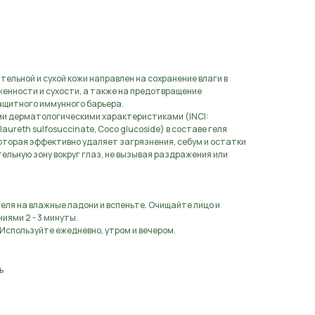
тельной и сухой кожи направлен на сохранение влаги в
енности и сухости, а также на предотвращение
ащитного иммунного барьера.
ми дерматологическими характеристиками (INCI:
laureth sulfosuccinate, Coco glucoside) в составе геля
которая эффективно удаляет загрязнения, себум и остатки
ельную зону вокруг глаз, не вызывая раздражения или
еля на влажные ладони и вспеньте. Очищайте лицо и
ями 2 - 3 минуты.
Используйте ежедневно, утром и вечером.
ь