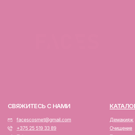
ЯЖИТЕСЬ С НАМИ
КАТАЛОГ
facescosmet@gmail.com
Демакияж
+375 25 519 33 89
Очищение
Telegram
Тонизация
Instagram
Сыворотка для лица
ПН-ВС: 10:00 - 21:00
Крем для лица
г. Минск, ул. Папанина 11,
пом. 232
ООО «ФЭЙСИС» УНП: 19378
Юридический адрес: Республ
ИЕНТАМ
Папанина 11, пом. 232.
Свидетельство о государс
алог
№193782283, выдано Мински
Интернет-магазин включен 
тавка и оплата
Беларусь 13.01.2025 за №7