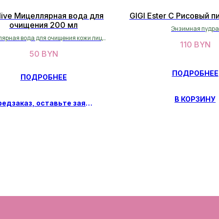
live Мицеллярная вода для
GIGI Ester C Рисовый п
очищения 200 мл
Энзимная пудра
ярная вода для очищения кожи лица,
110
BYN
 и глаз от макияжа и средств с SPF
50
BYN
ПОДРОБНЕЕ
ПОДРОБНЕЕ
В КОРЗИНУ
Предзаказ, оставьте заявку