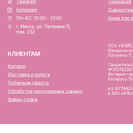
личная оферта
р/с BY74ALFA30122F420700
аботка персональных данных
в ЗАО «АЛЬФА-БАНК»
лы cookie
Разработка сайта