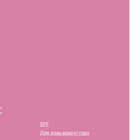
SPF
Для зоны вокруг глаз
Глубокое очищение/ пилинги
Маски
Для тела, губ, рук
2283
ика Беларусь, г. Минск, ул.
твенной регистрации
м горисполкомом 12.08.2024 г.
в Торговый реестр Республики
39352