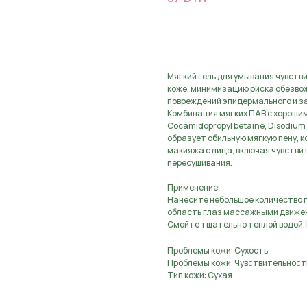
В КОРЗИНУ
Мягкий гель для умывания чувстви
коже, минимизацию риска обезвож
повреждений эпидермального и з
Комбинация мягких ПАВ с хороши
Cocamidopropyl betaine, Disodium 
образует обильную мягкую пену, 
макияжа с лица, включая чувствит
пересушивания.
Применение:
Нанесите небольшое количество г
область глаз массажными движени
Смойте тщательно теплой водой. 
Проблемы кожи: Сухость
Проблемы кожи: Чувствительност
Тип кожи: Сухая