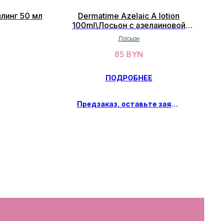
илинг 50 мл
Dermatime Azelaic A lotion
100ml\Лосьон с азелаиновой
кислотой 100мл
Лосьон
85
BYN
ПОДРОБНЕЕ
Предзаказ, оставьте заявку