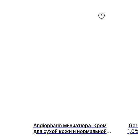
Angiopharm миниатюра: Крем
Ger
для сухой кожи и нормальной
1,0%
кожи 7мл
Lifti