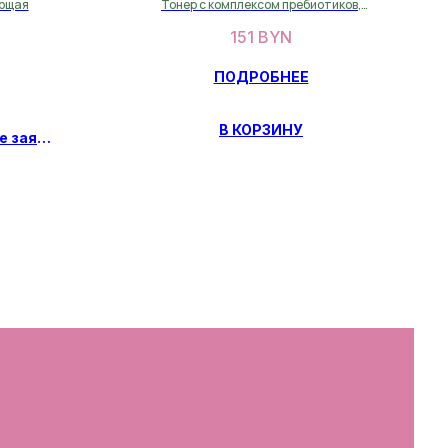
ующая
Тонер с комплексом пребиотиков,
пробиотиков и постбиотиков для
151
BYN
востановления микробтома кожи
ПОДРОБНЕЕ
В КОРЗИНУ
Предзаказ, оставьте заявку