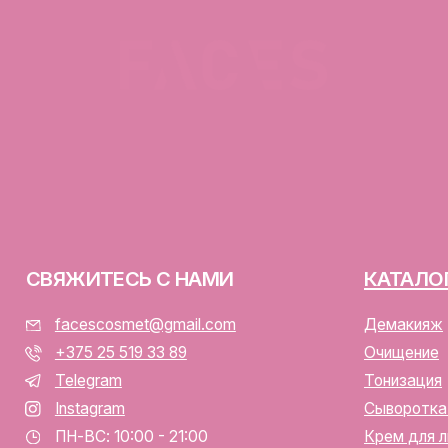
ЯЖИТЕСЬ С НАМИ
КАТАЛОГ
facescosmet@gmail.com
Демакияж
+375 25 519 33 89
Очищение
Telegram
Тонизация
Instagram
Сыворотка для лица
ПН-ВС: 10:00 - 21:00
Крем для лица
г. Минск, ул. Папанина 11,
пом. 232
ООО «ФЭЙСИС» УНП: 19378
Юридический адрес: Республ
ИЕНТАМ
Папанина 11, пом. 232.
Свидетельство о государс
алог
№193782283, выдано Мински
Интернет-магазин включен 
тавка и оплата
Беларусь 13.01.2025 за №7
личная оферта
р/с BY74ALFA30122F420700
аботка персональных данных
в ЗАО «АЛЬФА-БАНК»
лы cookie