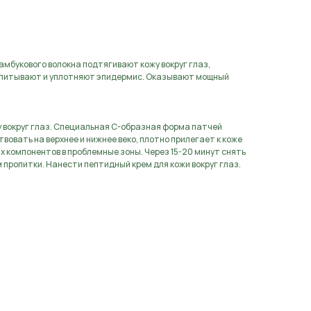
аявку
амбукового волокна подтягивают кожу вокруг глаз,
апитывают и уплотняют эпидермис. Оказывают мощный
 вокруг глаз. Специальная С-образная форма патчей
овать на верхнее и нижнее веко, плотно прилегает к коже
х компонентов в проблемные зоны. Через 15-20 минут снять
 пропитки. Нанести пептидный крем для кожи вокруг глаз.