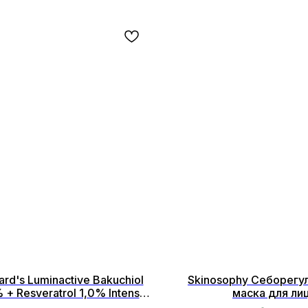
ard's Luminactive Bakuchiol
Skinosophy Себорег
 + Resveratrol 1,0% Intense
маска для ли
ng & Regenerating Face Cream