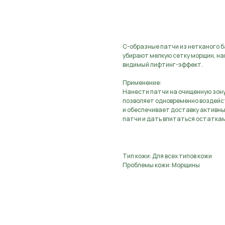
Предзаказ, оставьте з
С-образные патчи из нетканого б
убирают мелкую сетку морщин, н
видимый лифтинг-эффект.
Применение:
Нанести патчи на очищенную зону
позволяет одновременно воздейств
и обеспечивает доставку активны
патчи и дать впитаться остаткам
Тип кожи: Для всех типов кожи
Проблемы кожи: Морщины