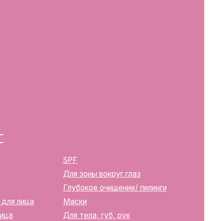
SPF
Для зоны вокруг глаз
Глубокое очищение/ пилинги
Маски
Для тела, губ, рук
2283
ика Беларусь, г. Минск, ул.
твенной регистрации
м горисполкомом 12.08.2024 г.
в Торговый реестр Республики
39352
10270000