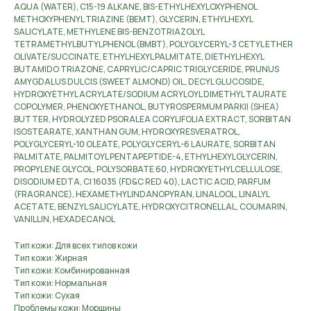
AQUA (WATER), C15-19 ALKANE, BIS-ETHYLHEXYLOXYPHENOL
METHOXYPHENYL TRIAZINE (BEMT), GLYCERIN, ETHYLHEXYL
SALICYLATE, METHYLENE BIS-BENZOTRIAZOLYL
TETRAMETHYLBUTYLPHENOL (BMBT), POLYGLYCERYL-3 CETYL ETHER
OLIVATE/SUCCINATE, ETHYLHEXYL PALMITATE, DIETHYLHEXYL
BUTAMIDO TRIAZONE, CAPRYLIC/CAPRIC TRIGLYCERIDE, PRUNUS
AMYGDALUS DULCIS (SWEET ALMOND) OIL, DECYL GLUCOSIDE,
HYDROXYETHYL ACRYLATE/SODIUM ACRYLOYL DIMETHYL TAURATE
COPOLYMER, PHENOXYETHANOL, BUTYROSPERMUM PARKII (SHEA)
BUTTER, HYDROLYZED PSORALEA CORYLIFOLIA EXTRACT, SORBITAN
ISOSTEARATE, XANTHAN GUM, HYDROXYRESVERATROL,
POLYGLYCERYL-10 OLEATE, POLYGLYCERYL-6 LAURATE, SORBITAN
PALMITATE, PALMITOYL PENTAPEPTIDE-4, ETHYLHEXYLGLYCERIN,
PROPYLENE GLYCOL, POLYSORBATE 60, HYDROXYETHYLCELLULOSE,
DISODIUM EDTA, CI 16035 (FD&C RED 40), LACTIC ACID, PARFUM
(FRAGRANCE), HEXAMETHYLINDANOPYRAN, LINALOOL, LINALYL
ACETATE, BENZYL SALICYLATE, HYDROXYCITRONELLAL, COUMARIN,
VANILLIN, HEXADECANOL
Тип кожи: Для всех типов кожи
Тип кожи: Жирная
Тип кожи: Комбинированная
Тип кожи: Нормальная
Тип кожи: Сухая
Проблемы кожи: Морщины