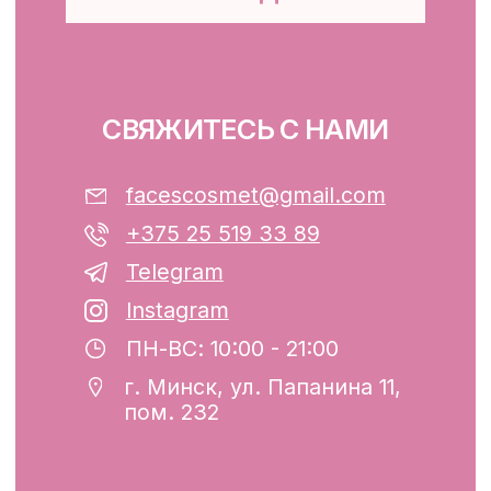
Юридический адрес: Республика
Беларусь, г. Минск, ул. Папанина 11,
пом. 232.
Свидетельство о государственной
регистрации №193782283, выдано
Минским горисполкомом 12.08.2024 г.
Интернет-магазин включен в Торговый
реестр Республики Беларусь
13.01.2025 за №739352
р/с BY74ALFA30122F42070010270000
в ЗАО «АЛЬФА-БАНК»
Разработка сайта