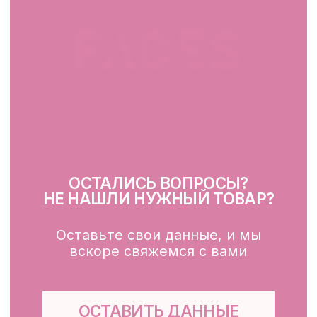
Крем для лица
SPF
Для зоны вокруг глаз
Глубокое очищение/ пилинги
Маски
Для тела, губ, рук
КЛИЕНТАМ
Каталог
Доставка и оплата
Публичная оферта
Обработка персональных данных
Файлы cookie
ООО «ФЭЙСИС» УНП: 193782283