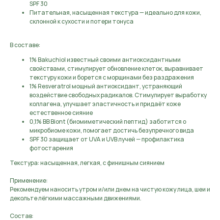
SPF 30
Питательная, насыщенная текстура — идеально для кожи,
склонной к сухости и потери тонуса
В составе:
1% Bakuchiol известный своими антиоксидантными
свойствами, стимулирует обновление клеток, выравнивает
текстуру кожи и борется с морщинами без раздражения
1% Resveratrol мощный антиоксидант, устраняющий
воздействие свободных радикалов. Стимулирует выработку
коллагена, улучшает эластичность и придаёт коже
естественное сияние
0,1% BB Biont (биомиметический пептид) заботится о
микробиоме кожи, помогает достичь безупречного вида
SPF 30 защищает от UVA и UVB лучей — профилактика
фотостарения
Текстура: насыщенная, легкая, с финишным сиянием
Применение:
Рекомендуем наносить утром и/или днем на чистую кожу лица, шеи и
декольте лёгкими массажными движениями.
Состав: