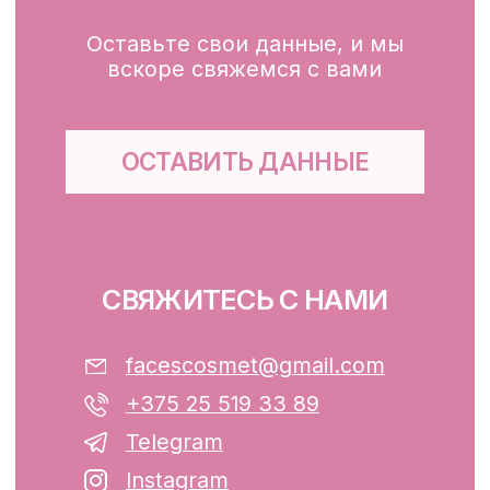
Глубокое очищение/ пилинги
Маски
Для тела, губ, рук
КЛИЕНТАМ
Каталог
Доставка и оплата
Публичная оферта
Обработка персональных данных
Файлы cookie
ООО «ФЭЙСИС» УНП: 193782283
Юридический адрес: Республика
Беларусь, г. Минск, ул. Папанина 11,
пом. 232.
Свидетельство о государственной
регистрации №193782283, выдано