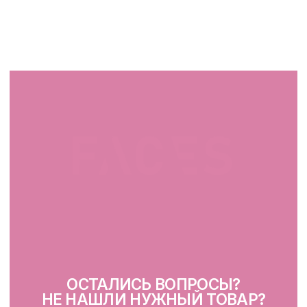
СВЯЖИТЕСЬ С НАМИ
facescosmet@gmail.com
+375 25 519 33 89
Telegram
Instagram
ПН-ВС: 10:00 - 21:00
г. Минск, ул. Папанина 11,
пом. 232
КАТАЛОГ
Демакияж
Очищение
Тонизация
Сыворотка для лица
Крем для лица
SPF
Для зоны вокруг глаз