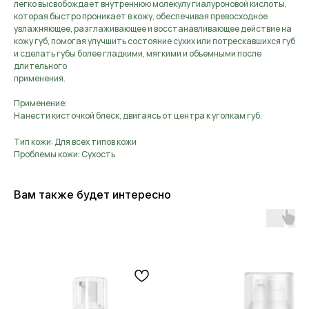
легко высвобождает внутреннюю молекулу гиалуроновой кислоты,
которая быстро проникает в кожу, обеспечивая превосходное
увлажняющее, разглаживающее и восстанавливающее действие на
кожу губ, помогая улучшить состояние сухих или потрескавшихся губ
и сделать губы более гладкими, мягкими и объемными после
длительного
применения.
Применение:
Нанести кисточкой блеск, двигаясь от центра к уголкам губ.
Тип кожи: Для всех типов кожи
Проблемы кожи: Сухость
Вам также будет интересно