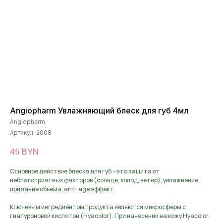
Angiopharm Увлажняющий блеск для губ 4мл
Angiopharm
Артикул:
2008
45
BYN
Основное действие блеска для губ – это защита от
неблагоприятных факторов (солнце, холод, ветер), увлажнение,
придание объема, anti-age эффект.
Ключевым ингредиентом продукта являются микросферы с
гиалуроновой кислотой (Hyacolor). При нанесении на кожу Hyacolor