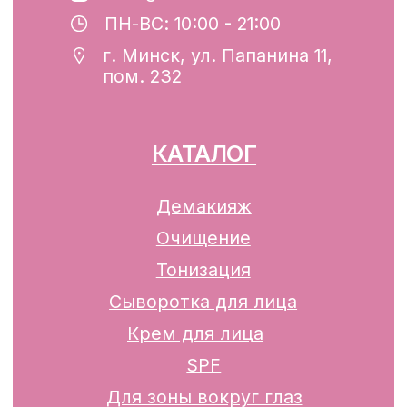
Минским горисполкомом 12.08.2024 г.
Интернет-магазин включен в Торговый
реестр Республики Беларусь
13.01.2025 за №739352
р/с BY74ALFA30122F42070010270000
в ЗАО «АЛЬФА-БАНК»
Разработка сайта