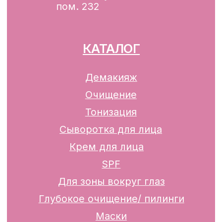
13.01.2025 за №739352
р/с BY74ALFA30122F42070010270000
в ЗАО «АЛЬФА-БАНК»
Разработка сайта