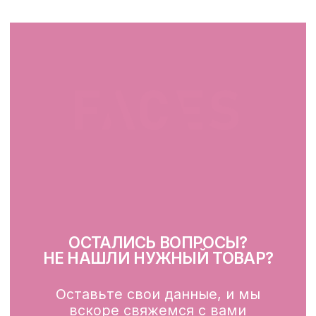
+375 25 519 33 89
Telegram
Instagram
ПН-ВС: 10:00 - 21:00
г. Минск, ул. Папанина 11,
пом. 232
КАТАЛОГ
Демакияж
Очищение
Тонизация
Сыворотка для лица
Крем для лица
SPF
Для зоны вокруг глаз
Глубокое очищение/ пилинги
Маски