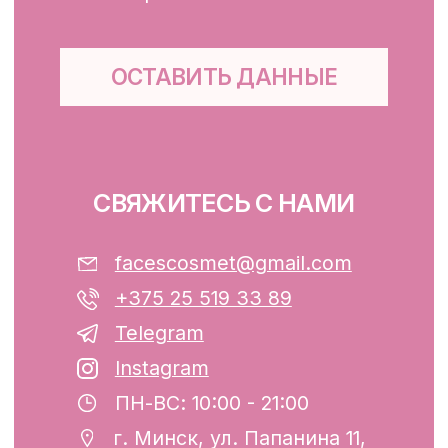
Для тела, губ, рук
КЛИЕНТАМ
Каталог
Доставка и оплата
Публичная оферта
Обработка персональных данных
Файлы cookie
ООО «ФЭЙСИС» УНП: 193782283
Юридический адрес: Республика
Беларусь, г. Минск, ул. Папанина 11,
пом. 232.
Свидетельство о государственной
регистрации №193782283, выдано
Минским горисполкомом 12.08.2024 г.
Интернет-магазин включен в Торговый
реестр Республики Беларусь