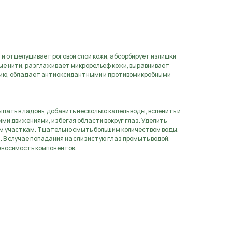
и отшелушивает роговой слой кожи, абсорбирует излишки
ые нити, разглаживает микрорельеф кожи, выравнивает
цию, обладает антиоксидантными и противомикробными
ать в ладонь, добавить несколько капель воды, вспенить и
ми движениями, избегая области вокруг глаз. Уделить
 участкам. Тщательно смыть большим количеством воды.
. В случае попадания на слизистую глаз промыть водой.
еносимость компонентов.