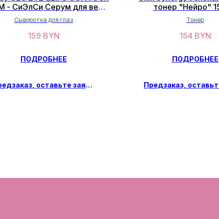
 - СиЭлСи Cерум для век и
тонер "Нейро" 
губ (15мл)
Сыворотка для глаз
Тонер
159
BYN
154
BYN
ПОДРОБНЕЕ
ПОДРОБНЕЕ
Предзаказ, оставьте заявку