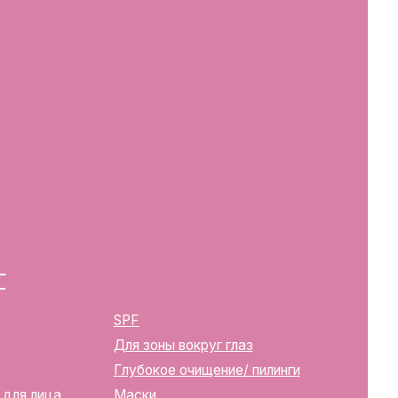
SPF
Для зоны вокруг глаз
Глубокое очищение/ пилинги
Маски
Для тела, губ, рук
2283
ика Беларусь, г. Минск, ул.
твенной регистрации
м горисполкомом 12.08.2024 г.
в Торговый реестр Республики
39352
10270000