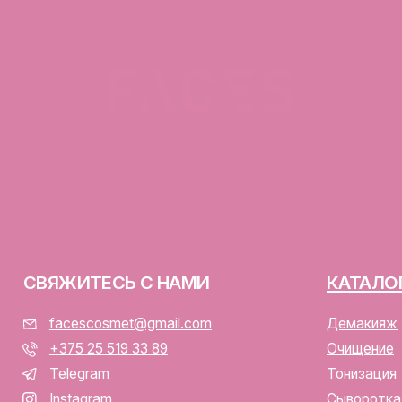
ЯЖИТЕСЬ С НАМИ
КАТАЛОГ
facescosmet@gmail.com
Демакияж
+375 25 519 33 89
Очищение
Telegram
Тонизация
Instagram
Сыворотка для лица
ПН-ВС: 10:00 - 21:00
Крем для лица
г. Минск, ул. Папанина 11,
пом. 232
ООО «ФЭЙСИС» УНП: 19378
Юридический адрес: Республ
ИЕНТАМ
Папанина 11, пом. 232.
Свидетельство о государс
алог
№193782283, выдано Мински
Интернет-магазин включен 
тавка и оплата
Беларусь 13.01.2025 за №7
личная оферта
р/с BY74ALFA30122F420700