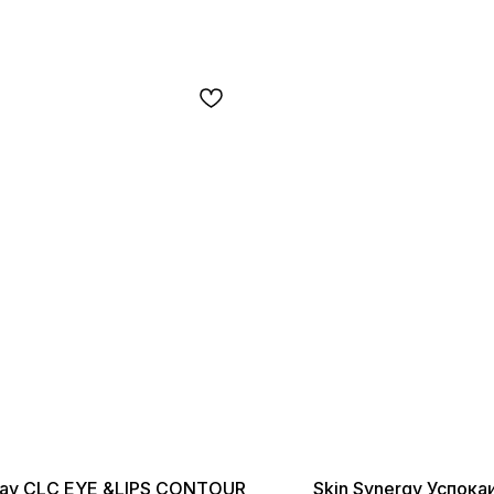
ray CLC EYE &LIPS CONTOUR
Skin Synergy Успок