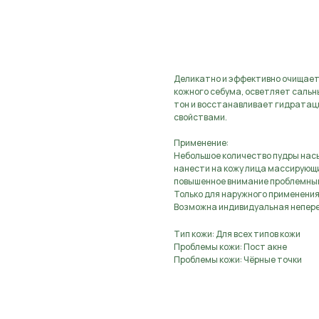
В КОРЗИНУ
Деликатно и эффективно очищает 
кожного себума, осветляет сальн
тон и восстанавливает гидрата
свойствами.
Применение:
Небольшое количество пудры насып
нанести на кожу лица массирующи
повышенное внимание проблемным
Только для наружного применения
Возможна индивидуальная непер
Тип кожи: Для всех типов кожи
Проблемы кожи: Пост акне
Проблемы кожи: Чёрные точки