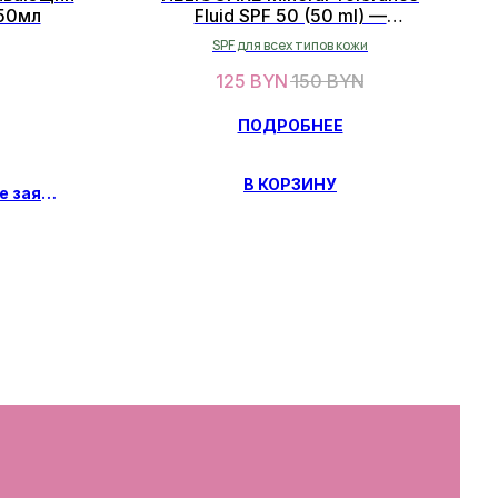
150мл
Fluid SPF 50 (50 ml) —
Солнцезащитный минеральный
SPF для всех типов кожи
флюид (50 мл)
125
BYN
150
BYN
ПОДРОБНЕЕ
В КОРЗИНУ
Предзаказ, оставьте заявку