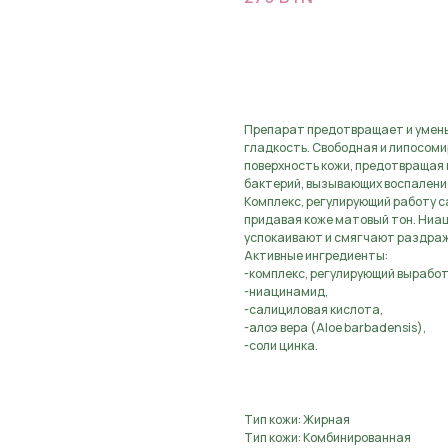
В КОРЗИНУ
Препарат предотвращает и умень
гладкость. Свободная и липосом
поверхность кожи, предотвращая 
бактерий, вызывающих воспаление
Комплекс, регулирующий работу с
придавая коже матовый тон. Ниа
успокаивают и смягчают раздраж
Активные ингредиенты:
-комплекс, регулирующий выработ
-ниацинамид,
-салициловая кислота,
-алоэ вера (Aloe barbadensis),
-соли цинка.
Тип кожи: Жирная
Тип кожи: Комбинированная