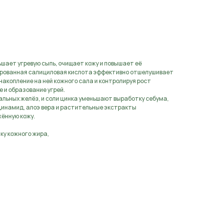
шает угревую сыпь, очищает кожу и повышает её
ированная салициловая кислота эффективно отшелушивает
накопление на ней кожного сала и контролируя рост
 и образование угрей.
альных желёз, и соли цинка уменьшают выработку себума,
цинамид, алоэ вера и растительные экстракты
ённую кожу.
ку кожного жира,