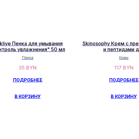
klive Пенка для умывания
Skinosophy Крем с пр
нтроль увлажнения" 50 мл
и пептидами д
восстановаления ми
Пенка
Крем
кожи 50мл
35
BYN
117
BYN
ПОДРОБНЕЕ
ПОДРОБНЕЕ
В КОРЗИНУ
В КОРЗИНУ