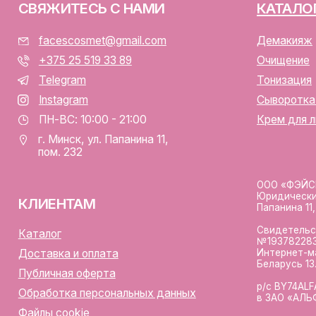
Юридический адрес: Республ
ИЕНТАМ
Папанина 11, пом. 232.
Свидетельство о государс
алог
№193782283, выдано Мински
Интернет-магазин включен 
тавка и оплата
Беларусь 13.01.2025 за №7
личная оферта
р/с BY74ALFA30122F420700
аботка персональных данных
в ЗАО «АЛЬФА-БАНК»
лы cookie
Разработка сайта