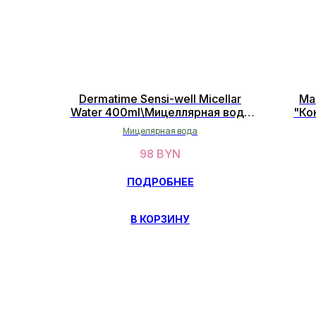
Dermatime Sensi-well Micellar
Ma
Water 400ml\Мицеллярная вода
"Ко
400 мл
Мицелярная вода
98
BYN
ПОДРОБНЕЕ
В КОРЗИНУ