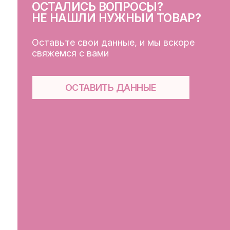
КЛ
Кат
Дос
Пуб
Обр
Фай