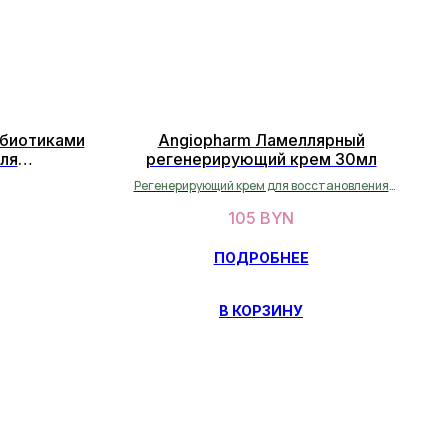
ебиотиками
Angiopharm Ламеллярный
ля
регенерирующий крем 30мл
кробиома
Регенерирующий крем для восстановления
кожи
105
BYN
ПОДРОБНЕЕ
В КОРЗИНУ