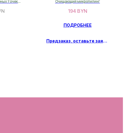
ных точек,
Очищающий микропилинг
 воспалений
YN
194
BYN
ПОДРОБНЕЕ
Предзаказ, оставьте заявку