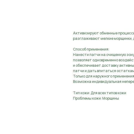
Предзаказ, оставьте з
Активизируют обменные процессы
разглаживают мелкие морщинки, д
Способ применения:
Нанести патчи на очищенную зону
позволяет одновременно воздейств
и обеспечивает доставку активны
патчи и дать впитаться остаткам
Только для наружного применения
Возможна индивидуальная непер
Тип кожи: Для всех типов кожи
Проблемы кожи: Морщины