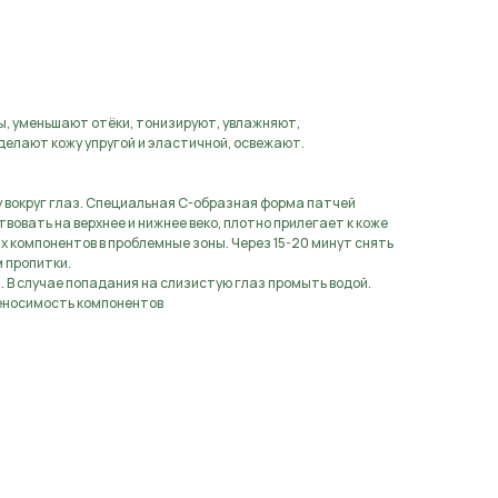
аявку
, уменьшают отёки, тонизируют, увлажняют,
елают кожу упругой и эластичной, освежают.
 вокруг глаз. Специальная С-образная форма патчей
овать на верхнее и нижнее веко, плотно прилегает к коже
х компонентов в проблемные зоны. Через 15-20 минут снять
 пропитки.
. В случае попадания на слизистую глаз промыть водой.
еносимость компонентов