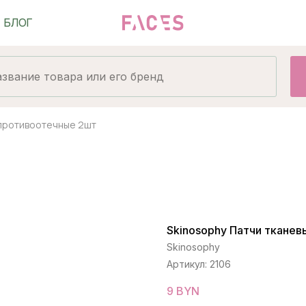
 противоотечные 2шт
Skinosophy Патчи ткане
Skinosophy
Артикул:
2106
9
BYN