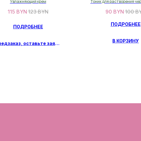
Увлажняющий крем
Тоник для растворения чер
сужения пор, подсушивания
115
BYN
123
BYN
90
BYN
100
B
ПОДРОБНЕЕ
ПОДРОБНЕЕ
В КОРЗИНУ
Предзаказ, оставьте заявку