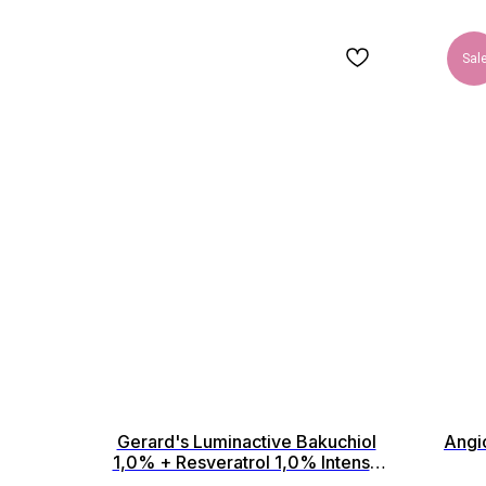
Sal
Gerard's Luminactive Bakuchiol
Angi
1,0% + Resveratrol 1,0% Intense
Lifting & Regenerating Face Cream