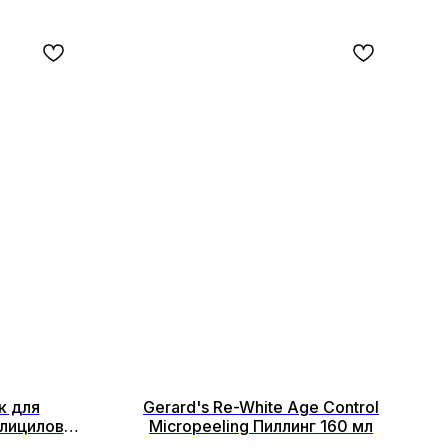
к для
Gerard's Re-White Age Control
алициловой
Micropeeling Пиллинг 160 мл
мл