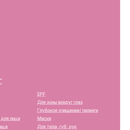
SPF
Для зоны вокруг глаз
Глубокое очищение/ пилинги
Маски
Для тела, губ, рук
2283
ика Беларусь, г. Минск, ул.
твенной регистрации
м горисполкомом 12.08.2024 г.
в Торговый реестр Республики
39352
10270000