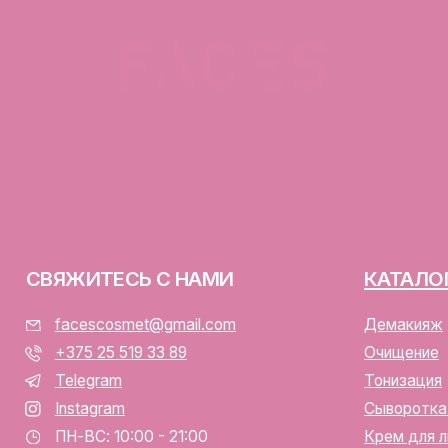
ЯЖИТЕСЬ С НАМИ
КАТАЛОГ
facescosmet@gmail.com
Демакияж
+375 25 519 33 89
Очищение
Telegram
Тонизация
Instagram
Сыворотка для лица
ПН-ВС: 10:00 - 21:00
Крем для лица
г. Минск, ул. Папанина 11,
пом. 232
ООО «ФЭЙСИС» УНП: 19378
Юридический адрес: Республ
ИЕНТАМ
Папанина 11, пом. 232.
Свидетельство о государс
алог
№193782283, выдано Мински
Интернет-магазин включен 
тавка и оплата
Беларусь 13.01.2025 за №7
личная оферта
р/с BY74ALFA30122F420700
аботка персональных данных
в ЗАО «АЛЬФА-БАНК»
лы cookie