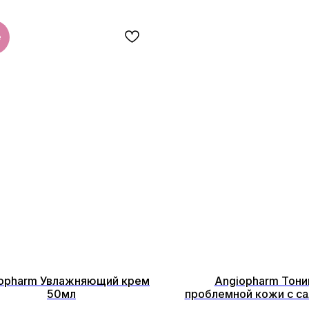
e
opharm Увлажняющий крем
Angiopharm Тони
50мл
проблемной кожи с с
кислотой 200