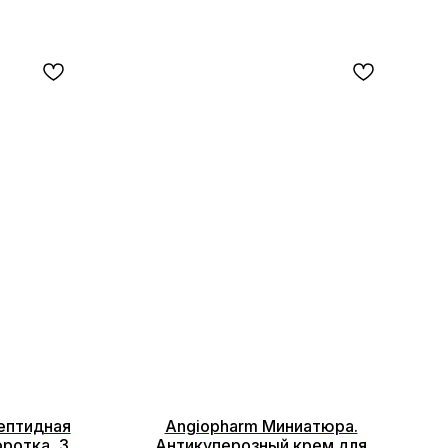
ептидная
Angiopharm Миниатюра.
ротка, 30
Антикуперозный крем для