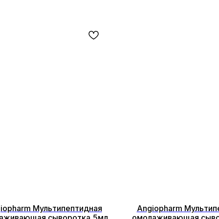
iopharm Мультипептидная
Angiopharm Мультип
аживающая сыворотка,5мл
омолаживающая сыво