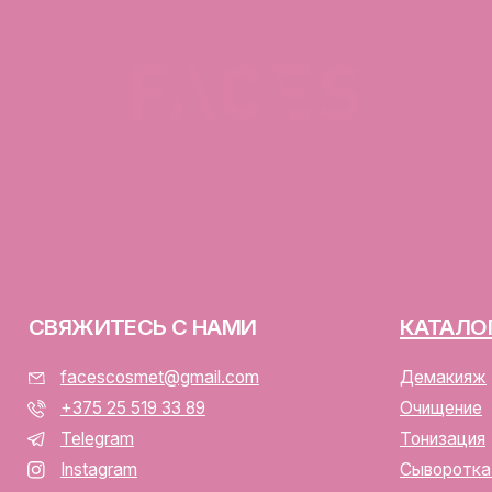
ЯЖИТЕСЬ С НАМИ
КАТАЛОГ
facescosmet@gmail.com
Демакияж
+375 25 519 33 89
Очищение
Telegram
Тонизация
Instagram
Сыворотка для лица
ПН-ВС: 10:00 - 21:00
Крем для лица
г. Минск, ул. Папанина 11,
пом. 232
ООО «ФЭЙСИС» УНП: 19378
Юридический адрес: Республ
ИЕНТАМ
Папанина 11, пом. 232.
Свидетельство о государс
алог
№193782283, выдано Мински
Интернет-магазин включен 
тавка и оплата
Беларусь 13.01.2025 за №7
личная оферта
р/с BY74ALFA30122F420700
аботка персональных данных
в ЗАО «АЛЬФА-БАНК»