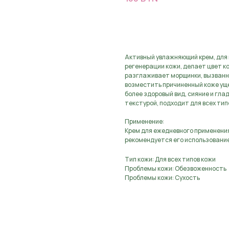
Предзаказ, оставьте з
Активный увлажняющий крем, для 
регенерации кожи, делает цвет к
разглаживает морщинки, вызванн
возместить причиненный коже уще
более здоровый вид, сияние и гла
текстурой, подходит для всех тип
Применение:
Крем для ежедневного применения 
рекомендуется его использовани
Тип кожи: Для всех типов кожи
Проблемы кожи: Обезвоженность
Проблемы кожи: Сухость