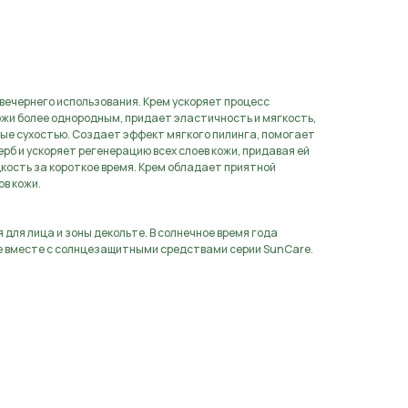
аявку
вечернего использования. Крем ускоряет процесс
ожи более однородным, придает эластичность и мягкость,
ые сухостью. Создает эффект мягкого пилинга, помогает
рб и ускоряет регенерацию всех слоев кожи, придавая ей
дкость за короткое время. Крем обладает приятной
ов кожи.
для лица и зоны декольте. В солнечное время года
е вместе с солнцезащитными средствами серии SunCare.