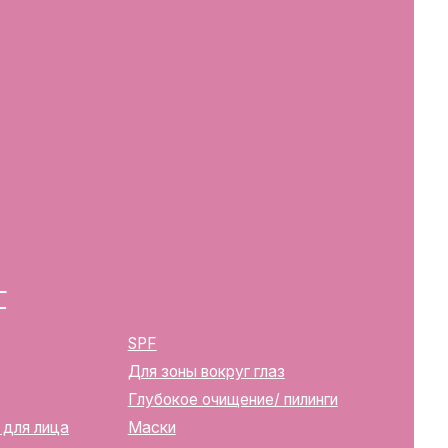
SPF
Для зоны вокруг глаз
Глубокое очищение/ пилинги
Маски
Для тела, губ, рук
2283
ика Беларусь, г. Минск, ул.
твенной регистрации
м горисполкомом 12.08.2024 г.
в Торговый реестр Республики
39352
10270000