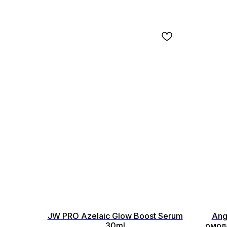
JW PRO Azelaic Glow Boost Serum
Ang
30ml
омол