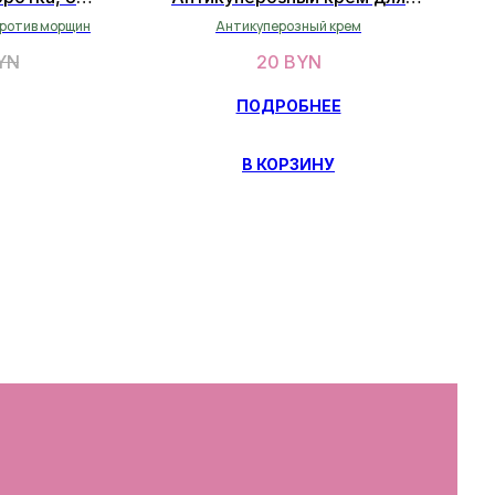
себопрофицитной кожи 7мл
ротив морщин
Антикуперозный крем
YN
20
BYN
ПОДРОБНЕЕ
В КОРЗИНУ