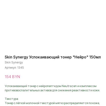
Skin Synergy Успокаивающий тонер "Нейро" 150мл
Skin Synergy
Артикул:
1345
154
BYN
Успокаивающий тонер с нейропептидом Neutrazen и комплексом
противовоспалительных активов для снижения реактивности кожи.
Текстура
Тонер с лёгкой молочной текстурой мягко распределяется по коже,