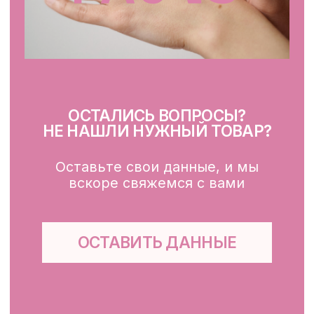
Очищение
Тонизация
Сыворотка для лица
Крем для лица
SPF
Для зоны вокруг глаз
Глубокое очищение/ пилинги
Маски
Для тела, губ, рук
КЛИЕНТАМ
Каталог
Доставка и оплата
Публичная оферта
Обработка персональных данных
Файлы cookie