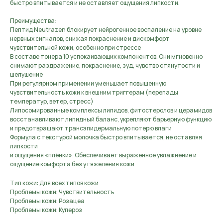
быстро впитывается и не оставляет ощущения липкости.
Преимущества:
Пептид Neutrazen блокирует нейрогенное воспаление на уровне
нервных сигналов, снижая покраснение и дискомфорт
чувствительной кожи, особенно при стрессе
В составе тонера 10 успокаивающих компонентов. Они мгновенно
снимают раздражение, покраснение, зуд, чувство стянутости и
шелушение
При регулярном применении уменьшает повышенную
чувствительность кожи к внешним триггерам (перепады
температур, ветер, стресс)
Липосомированные комплексы липидов, фитостеролов и церамидов
восстанавливают липидный баланс, укрепляют барьерную функцию
и предотвращают трансэпидермальную потерю влаги
Формула с текстурой молочка быстро впитывается, не оставляя
липкости
и ощущения «плёнки». Обеспечивает выраженное увлажнение и
ощущение комфорта без утяжеления кожи
Тип кожи: Для всех типов кожи
Проблемы кожи: Чувствительность
Проблемы кожи: Розацеа
Проблемы кожи: Купероз