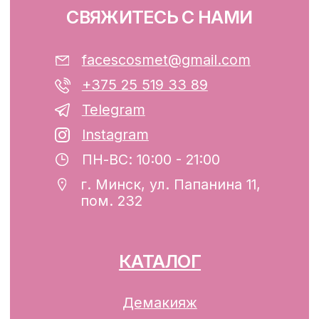
ООО «ФЭЙСИС» УНП: 193782283
Юридический адрес: Республика
Беларусь, г. Минск, ул. Папанина 11,
пом. 232.
Свидетельство о государственной
регистрации №193782283, выдано
Минским горисполкомом 12.08.2024 г.
Интернет-магазин включен в Торговый
реестр Республики Беларусь
13.01.2025 за №739352
р/с BY74ALFA30122F42070010270000
в ЗАО «АЛЬФА-БАНК»
Разработка сайта