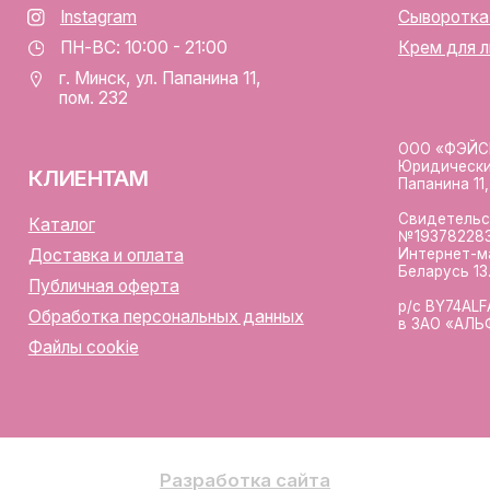
р/с BY74ALFA30122F420700
аботка персональных данных
в ЗАО «АЛЬФА-БАНК»
лы cookie
Разработка сайта