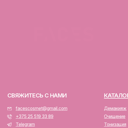
ЯЖИТЕСЬ С НАМИ
КАТАЛОГ
facescosmet@gmail.com
Демакияж
+375 25 519 33 89
Очищение
Telegram
Тонизация
Instagram
Сыворотка для лица
ПН-ВС: 10:00 - 21:00
Крем для лица
г. Минск, ул. Папанина 11,
пом. 232
ООО «ФЭЙСИС» УНП: 19378
Юридический адрес: Республ
ИЕНТАМ
Папанина 11, пом. 232.
Свидетельство о государс
алог
№193782283, выдано Мински
Интернет-магазин включен 
тавка и оплата
Беларусь 13.01.2025 за №7
личная оферта