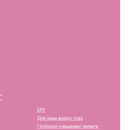
SPF
Для зоны вокруг глаз
Глубокое очищение/ пилинги
Маски
Для тела, губ, рук
2283
ика Беларусь, г. Минск, ул.
твенной регистрации
м горисполкомом 12.08.2024 г.
в Торговый реестр Республики
39352