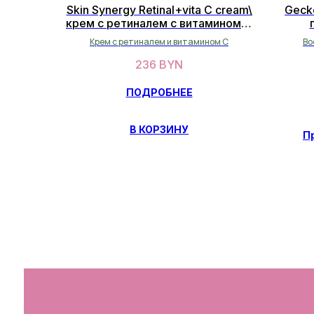
Skin Synergy Retinal+vita C cream\
Geck
крем с ретиналем с витамином С
30мл
Крем с ретиналем и витамином С
Во
236
BYN
ПОДРОБНЕЕ
В КОРЗИНУ