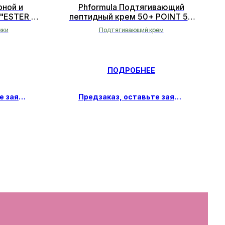
рной и
Phformula Подтягивающий
 "ESTER C"
пептидный крем 50+ POINT 50
мл
ожи
Подтягивающий крем
ПОДРОБНЕЕ
Предзаказ, оставьте заявку
Предзаказ, оставьте заявку