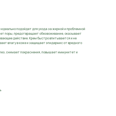
аявку
идеально подойдет для ухода за жирной и проблемной
вает поры, предотвращает обезвоживание, оказывает
вающее действие. Крем быстро впитывается и не
вает влагу в коже и защищает эпидермис от вредного
лез, снимает покраснения, повышает иммунитет и
ь