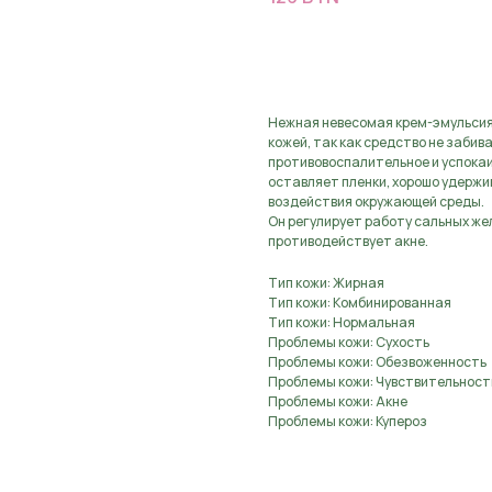
Предзаказ, оставьте з
Нежная невесомая крем-эмульсия 
кожей, так как средство не заби
противовоспалительное и успокаи
оставляет пленки, хорошо удержи
воздействия окружающей среды.
Он регулирует работу сальных же
противодействует акне.
Тип кожи: Жирная
Тип кожи: Комбинированная
Тип кожи: Нормальная
Проблемы кожи: Сухость
Проблемы кожи: Обезвоженность
Проблемы кожи: Чувствительност
Проблемы кожи: Акне
Проблемы кожи: Купероз