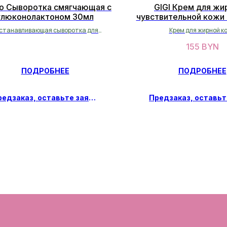
o Сыворотка смягчающая с
GIGI Крем для жи
глюконолактоном 30мл
чувствительной кожи
50 мл
станавливающая сыворотка для
Крем для жирной к
увлажнения и сияния кожи
155
BYN
ПОДРОБНЕЕ
ПОДРОБНЕЕ
Предзаказ, оставьте заявку