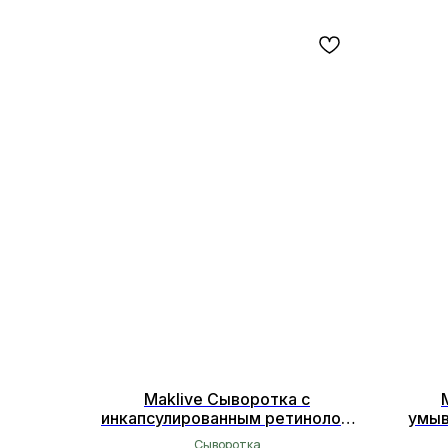
Maklive Сыворотка с
инкапсулированным ретинолом
умыв
0,4% 30мл
Сыворотка