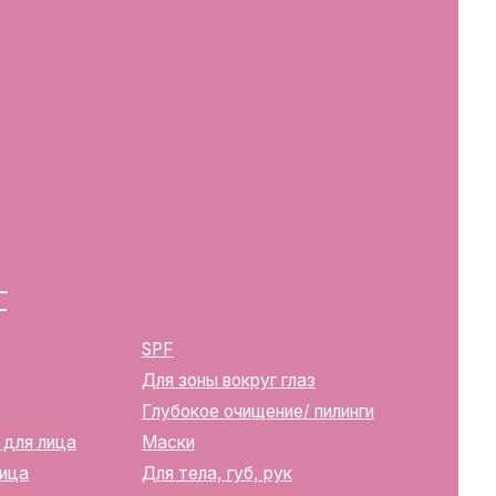
SPF
Для зоны вокруг глаз
Глубокое очищение/ пилинги
Маски
Для тела, губ, рук
2283
ика Беларусь, г. Минск, ул.
твенной регистрации
м горисполкомом 12.08.2024 г.
в Торговый реестр Республики
39352
10270000