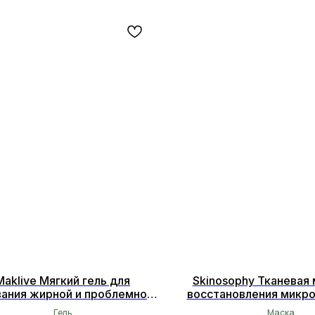
Maklive Мягкий гель для
Skinosophy Тканевая 
ания жирной и проблемной
восстановления микр
кожи лица 200мл
Гель
Маска