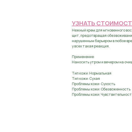
Предзаказ, оставьте з
УЗНАТЬ СТОИМОСТ
Нежный крем для мгновенного вос
щит, предотвращая обезвоживания
нарушенным барьером в любое вре
у всех такая реакция.
Применение:
Наносить утром и вечером на очи
Тип кожи: Нормальная
Тип кожи: Сухая
Проблемы кожи: Сухость
Проблемы кожи: Обезвоженность
Проблемы кожи: Чувствительност