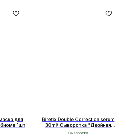
маска для
Biretix Double Correction serum
обиома 1шт
30ml\ Сыворотка "Двойная
коррекция" 30мл
Сыворотка