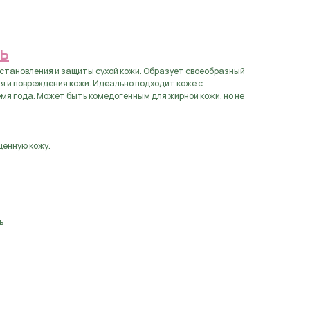
аявку
Ь
становления и защиты сухой кожи. Образует своеобразный
 и повреждения кожи. Идеально подходит коже с
мя года. Может быть комедогенным для жирной кожи, но не
щенную кожу.
ь