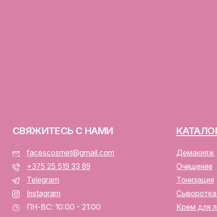
ЯЖИТЕСЬ С НАМИ
КАТАЛОГ
facescosmet@gmail.com
Демакияж
+375 25 519 33 89
Очищение
Telegram
Тонизация
Instagram
Сыворотка для лица
ПН-ВС: 10:00 - 21:00
Крем для лица
г. Минск, ул. Папанина 11,
пом. 232
ООО «ФЭЙСИС» УНП: 19378
Юридический адрес: Республ
ИЕНТАМ
Папанина 11, пом. 232.
Свидетельство о государс
алог
№193782283, выдано Мински
Интернет-магазин включен 
тавка и оплата
Беларусь 13.01.2025 за №7
личная оферта
р/с BY74ALFA30122F420700
аботка персональных данных
в ЗАО «АЛЬФА-БАНК»
лы cookie