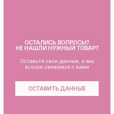
Очищение
Тонизация
Сыворотка для лица
Крем для лица
SPF
Для зоны вокруг глаз
Глубокое очищение/ пилинги
Маски
Для тела, губ, рук
КЛИЕНТАМ
Каталог
Доставка и оплата
Публичная оферта
Обработка персональных данных
Файлы cookie