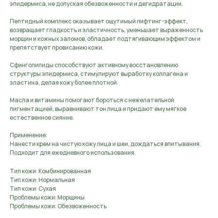
эпидермиса, не допуская обезвоженности и дегидратации.
Пептидный комплекс оказывает ощутимый лифтинг-эффект,
возвращает гладкость и эластичность, уменьшает выраженность
морщин и кожных заломов, обладает подтягивающим эффектом и
препятствует провисанию кожи.
Сфинголипиды способствуют активному восстановлению
структуры эпидермиса, стимулируют выработку коллагена и
эластина, делая кожу более плотной.
Масла и витамины помогают бороться с нежелательной
пигментацией, выравнивают тон лица и придают ему мягкое
естественное сияние.
Применение:
Нанести крем на чистую кожу лица и шеи, дождаться впитывания.
Подходит для ежедневного использования.
Тип кожи: Комбинированная
Тип кожи: Нормальная
Тип кожи: Сухая
Проблемы кожи: Морщины
Проблемы кожи: Обезвоженность