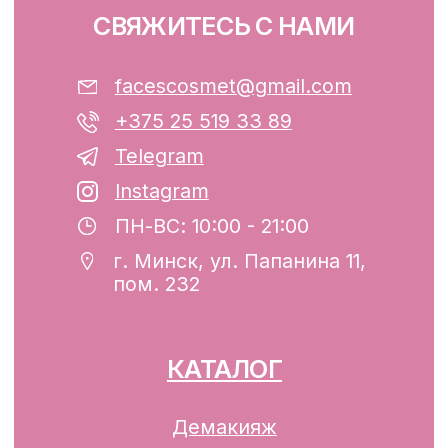
ООО «ФЭЙСИС» УНП: 193782283
Юридический адрес: Республика
Беларусь, г. Минск, ул. Папанина 11,
пом. 232.
Свидетельство о государственной
регистрации №193782283, выдано
Минским горисполкомом 12.08.2024 г.
Интернет-магазин включен в Торговый
реестр Республики Беларусь
13.01.2025 за №739352
р/с BY74ALFA30122F42070010270000
в ЗАО «АЛЬФА-БАНК»
Разработка сайта