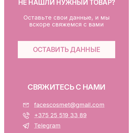
Для зоны вокруг глаз
Глубокое очищение/ пилинги
Маски
Для тела, губ, рук
КЛИЕНТАМ
Каталог
Доставка и оплата
Публичная оферта
Обработка персональных данных
Файлы cookie
ООО «ФЭЙСИС» УНП: 193782283
Юридический адрес: Республика
Беларусь, г. Минск, ул. Папанина 11,
пом. 232.
Свидетельство о государственной