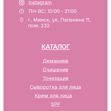
регистрации №193782283, выдано
Минским горисполкомом 12.08.2024 г.
Интернет-магазин включен в Торговый
реестр Республики Беларусь
13.01.2025 за №739352
р/с BY74ALFA30122F42070010270000
в ЗАО «АЛЬФА-БАНК»
Разработка сайта