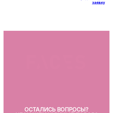
заявку
СВЯЖИТЕСЬ С НАМИ
facescosmet@gmail.com
+375 25 519 33 89
Telegram
Instagram
ПН-ВС: 10:00 - 21:00
г. Минск, ул. Папанина 11,
пом. 232
КАТАЛОГ
Демакияж
Очищение
Тонизация
Сыворотка для лица
Крем для лица
SPF