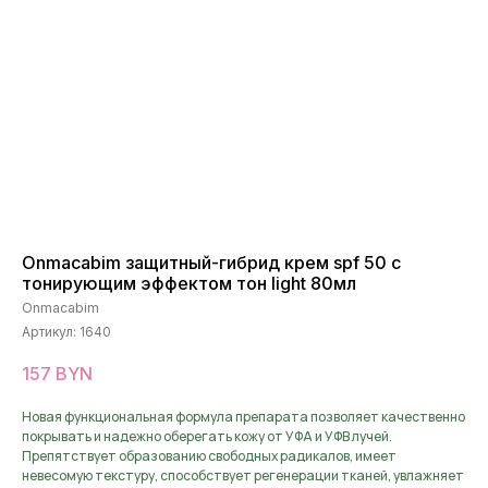
Onmacabim защитный-гибрид крем spf 50 с
тонирующим эффектом тон light 80мл
Onmacabim
Артикул:
1640
157
BYN
Новая функциональная формула препарата позволяет качественно
покрывать и надежно оберегать кожу от УФА и УФВ лучей.
Препятствует образованию свободных радикалов, имеет
невесомую текстуру, способствует регенерации тканей, увлажняет