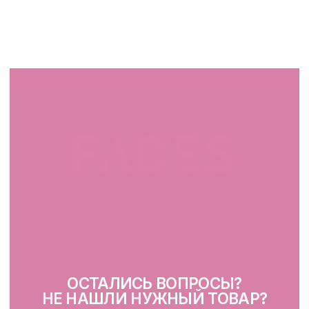
ПН-ВС: 10:00 - 21:00
г. Минск, ул. Папанина 11,
пом. 232
КАТАЛОГ
Демакияж
Очищение
Тонизация
Сыворотка для лица
Крем для лица
SPF
Для зоны вокруг глаз
Глубокое очищение/ пилинги
Маски
Для тела, губ, рук