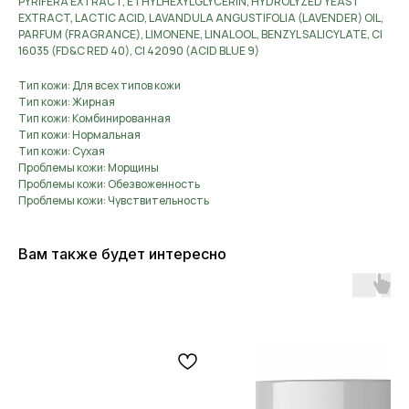
PYRIFERA EXTRACT, ETHYLHEXYLGLYCERIN, HYDROLYZED YEAST
EXTRACT, LACTIC ACID, LAVANDULA ANGUSTIFOLIA (LAVENDER) OIL,
PARFUM (FRAGRANCE), LIMONENE, LINALOOL, BENZYL SALICYLATE, CI
16035 (FD&C RED 40), CI 42090 (ACID BLUE 9)
Тип кожи: Для всех типов кожи
Тип кожи: Жирная
Тип кожи: Комбинированная
Тип кожи: Нормальная
Тип кожи: Сухая
Проблемы кожи: Морщины
Проблемы кожи: Обезвоженность
Проблемы кожи: Чувствительность
Вам также будет интересно