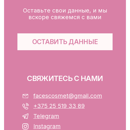
КЛИЕНТАМ
Каталог
Доставка и оплата
Публичная оферта
Обработка персональных данных
Файлы cookie
ООО «ФЭЙСИС» УНП: 193782283
Юридический адрес: Республика
Беларусь, г. Минск, ул. Папанина 11,
пом. 232.
Свидетельство о государственной
регистрации №193782283, выдано
Минским горисполкомом 12.08.2024 г.
Интернет-магазин включен в Торговый
реестр Республики Беларусь
13.01.2025 за №739352
р/с BY74ALFA30122F42070010270000
в ЗАО «АЛЬФА-БАНК»