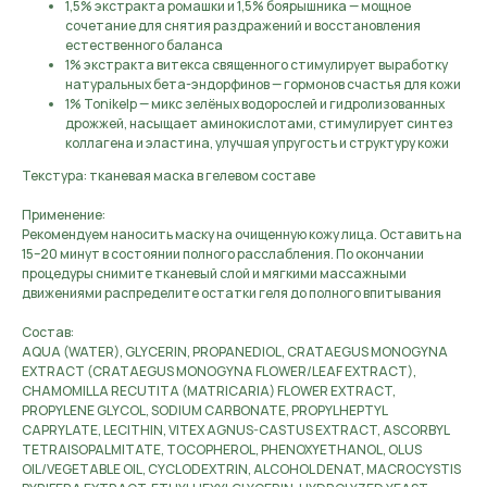
1,5% экстракта ромашки и 1,5% боярышника — мощное
сочетание для снятия раздражений и восстановления
естественного баланса
1% экстракта витекса священного стимулирует выработку
натуральных бета-эндорфинов — гормонов счастья для кожи
1% Tonikelp — микс зелёных водорослей и гидролизованных
дрожжей, насыщает аминокислотами, стимулирует синтез
коллагена и эластина, улучшая упругость и структуру кожи
Текстура: тканевая маска в гелевом составе
Применение:
Рекомендуем наносить маску на очищенную кожу лица. Оставить на
15–20 минут в состоянии полного расслабления. По окончании
процедуры снимите тканевый слой и мягкими массажными
движениями распределите остатки геля до полного впитывания
Состав:
AQUA (WATER), GLYCERIN, PROPANEDIOL, CRATAEGUS MONOGYNA
EXTRACT (CRATAEGUS MONOGYNA FLOWER/LEAF EXTRACT),
CHAMOMILLA RECUTITA (MATRICARIA) FLOWER EXTRACT,
PROPYLENE GLYCOL, SODIUM CARBONATE, PROPYLHEPTYL
CAPRYLATE, LECITHIN, VITEX AGNUS-CASTUS EXTRACT, ASCORBYL
TETRAISOPALMITATE, TOCOPHEROL, PHENOXYETHANOL, OLUS
OIL/VEGETABLE OIL, CYCLODEXTRIN, ALCOHOL DENAT, MACROCYSTIS