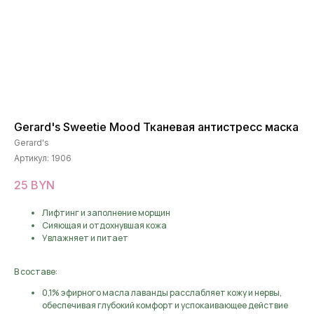
Gerard's Sweetie Mood Тканевая антистресс маска
Gerard's
Артикул:
1906
25
BYN
Лифтинг и заполнение морщин
Сияющая и отдохнувшая кожа
Увлажняет и питает
В составе:
0,1% эфирного масла лаванды расслабляет кожу и нервы,
обеспечивая глубокий комфорт и успокаивающее действие