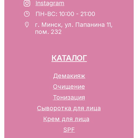
регистрации №193782283, выдано
Минским горисполкомом 12.08.2024 г.
Интернет-магазин включен в Торговый
реестр Республики Беларусь
13.01.2025 за №739352
р/с BY74ALFA30122F42070010270000
в ЗАО «АЛЬФА-БАНК»
Разработка сайта