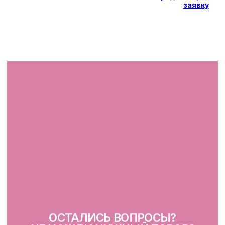
заявку
СВЯЖИТЕСЬ С НАМИ
facescosmet@gmail.com
+375 25 519 33 89
Telegram
Instagram
ПН-ВС: 10:00 - 21:00
г. Минск, ул. Папанина 11,
пом. 232
КАТАЛОГ
Демакияж
Очищение
Тонизация
Сыворотка для лица
Крем для лица
SPF