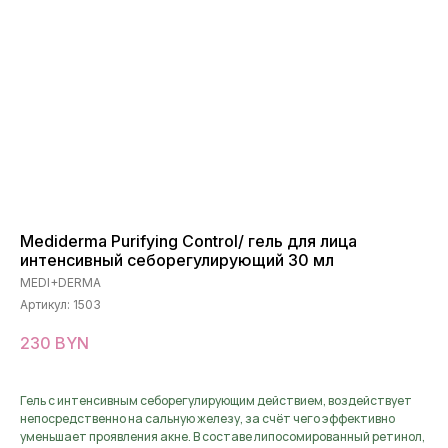
Mediderma Purifying Control/ гель для лица
интенсивный себорегулирующий 30 мл
MEDI+DERMA
Артикул:
1503
230
BYN
Гель с интенсивным себорегулирующим действием, воздействует
непосредственно на сальную железу, за счёт чего эффективно
уменьшает проявления акне. В составе липосомированный ретинол,