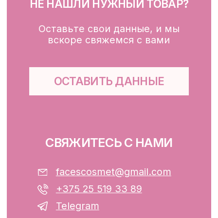
Для зоны вокруг глаз
Глубокое очищение/ пилинги
Маски
Для тела, губ, рук
КЛИЕНТАМ
Каталог
Доставка и оплата
Публичная оферта
Обработка персональных данных
Файлы cookie
ООО «ФЭЙСИС» УНП: 193782283
Юридический адрес: Республика
Беларусь, г. Минск, ул. Папанина 11,
пом. 232.
Свидетельство о государственной