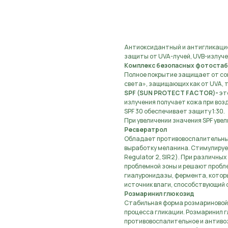
Предзаказ, оставьте з
Антиоксидантный и антигликацио
защиты от UVA-лучей, UVB-излучен
Комплекс безопасных фотостаб
Полное покрытие защищает от со
света», защищающих как от UVA, т
SPF (SUN PROTECT FACTOR)-
эт
излучения получает кожа при возд
SPF 30 обеспечивает защиту 1:30.
При увеличении значения SPF уве
Ресвератрол
Обладает противовоспалительным
выработку меланина. Стимулирует
Regulator 2, SIR2). При различны
проблемной зоны и решают пробл
гиалуронидазы, фермента, котор
источник влаги, способствующий
Розмаринил глюкозид
Стабильная форма розмариновой 
процесса гликации. Розмаринил 
противовоспалительное и антиво