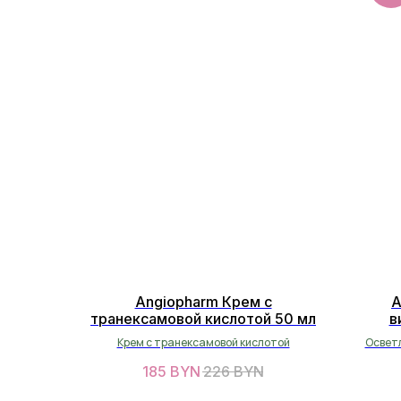
Angiopharm Крем с
A
транексамовой кислотой 50 мл
в
Крем с транексамовой кислотой
Осветл
185
BYN
226
BYN