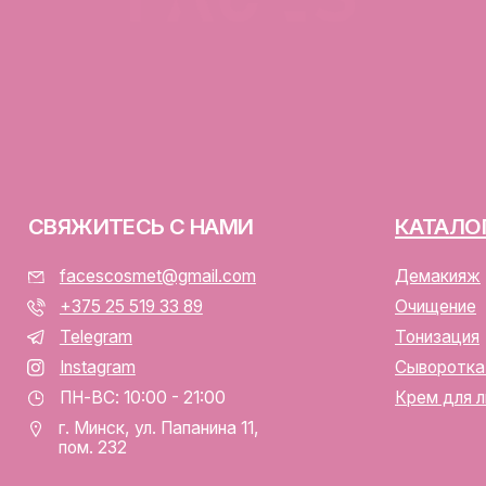
+375 25 519 33 89
Очищение
Telegram
Тонизация
Instagram
Сыворотка для лица
ПН-ВС: 10:00 - 21:00
Крем для лица
г. Минск, ул. Папанина 11,
пом. 232
ООО «ФЭЙСИС» УНП: 19378
Юридический адрес: Республ
ИЕНТАМ
Папанина 11, пом. 232.
Свидетельство о государс
алог
№193782283, выдано Мински
Интернет-магазин включен 
тавка и оплата
Беларусь 13.01.2025 за №7
личная оферта
р/с BY74ALFA30122F420700
аботка персональных данных
в ЗАО «АЛЬФА-БАНК»
лы cookie
Разработка сайта