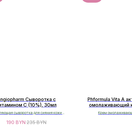
ngiopharm Сыворотка с
Phformula Vita A а
итамином С (10%), 30мл
омолаживающий к
ретинолом 50
яющая сыворотка для сияния кожи с
Крем омолаживаю
витамином С
190
BYN
235
BYN