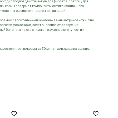
оисходит под воздействием ультрафиолета, поэтому для
ики кремы содержат компоненты антигликационного
 конечного действия продуктов гликации).
рами и строительными компонентами матрикса кожи. Они
 роговой форме кожи, восстанавливают ее верхний
ный баланс, а также снимают ощущение стянутости и
ьшое количество крема за 30 минут до выхода на солнце.