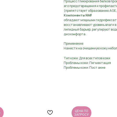
Процесс гликирования белков пр
его предотвращения и профилакт
(препятствует образованию AGE,-
Компоненты NMF
обладают мощными гидрофиксато
восстанавливают уровень влаги в
липидный барьер, регулируют вод
дискомфорта.
Применение:
Нанести на очищенную кожу небол
Тип кожи: Для всех типов кожи
Проблемы кожи: Пигментация
Проблемы кожи: Пост акне
ЦЕНА ПО
e
ЗАПРОСУ