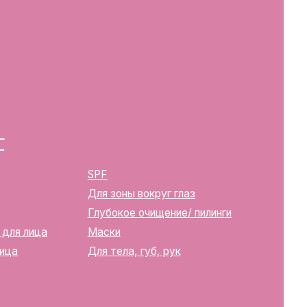
Для зоны вокруг глаз
Глубокое очищение/ пилинги
Маски
Для тела, губ, рук
2283
ика Беларусь, г. Минск, ул.
твенной регистрации
м горисполкомом 12.08.2024 г.
в Торговый реестр Республики
39352
10270000