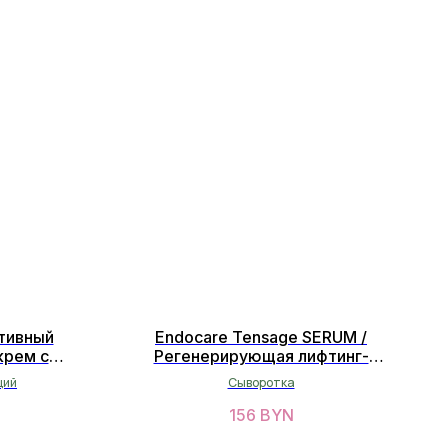
ктивный
Endocare Tensage SERUM /
рем с
Регенерирующая лифтинг-
 мл
сыворотка 30мл
щий
Сыворотка
156
BYN