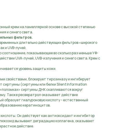
аявку
нный крем на ламеллярной основе с высокой степенью
ия и синего света.
ильных фильтров.
временных длительно действующих фильтров «широкого
ак и UVB-лучей.
о соотношение, показывающее во сколько раз меньше УФ-
ействии UVA-лучей, UVB-излучения и синего света. Крем с
личивается уровень защиты кожи.
и свойствами, блокирует тирозиназу и ингибирует
 сиртуины (сиртуины или белки Silent Information
х «поломках» сиртуины ДНК скапливаются вокруг
ему. Также ресвератрол оказывает действие
ый образует гиалуроновую кислоту – естественный
 образованию кератиноцитов.
кислоты. Он действует как антиоксидант и ингибитор
глюкозид вызывает деградацию коллагена, оказывает
зрастное действие.