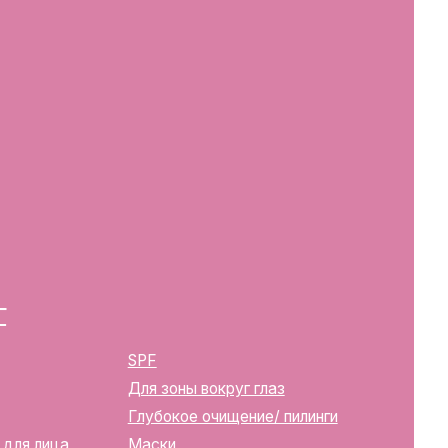
SPF
Для зоны вокруг глаз
Глубокое очищение/ пилинги
Маски
Для тела, губ, рук
2283
ика Беларусь, г. Минск, ул.
твенной регистрации
м горисполкомом 12.08.2024 г.
в Торговый реестр Республики
39352
10270000