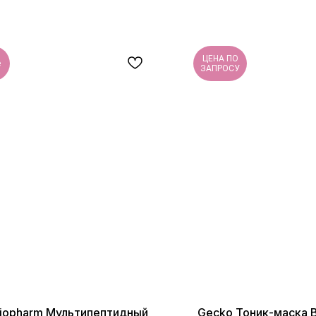
ЦЕНА ПО
e
ЗАПРОСУ
iopharm Мультипептидный
Gecko Тоник-маска B