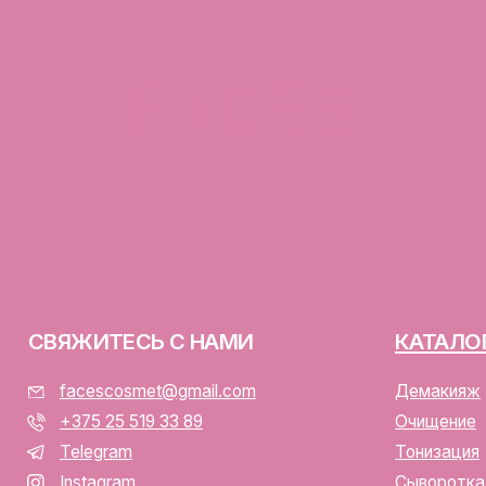
ЯЖИТЕСЬ С НАМИ
КАТАЛОГ
facescosmet@gmail.com
Демакияж
+375 25 519 33 89
Очищение
Telegram
Тонизация
Instagram
Сыворотка для лица
ПН-ВС: 10:00 - 21:00
Крем для лица
г. Минск, ул. Папанина 11,
пом. 232
ООО «ФЭЙСИС» УНП: 19378
Юридический адрес: Республ
ИЕНТАМ
Папанина 11, пом. 232.
Свидетельство о государс
алог
№193782283, выдано Мински
Интернет-магазин включен 
тавка и оплата
Беларусь 13.01.2025 за №7
личная оферта
р/с BY74ALFA30122F420700