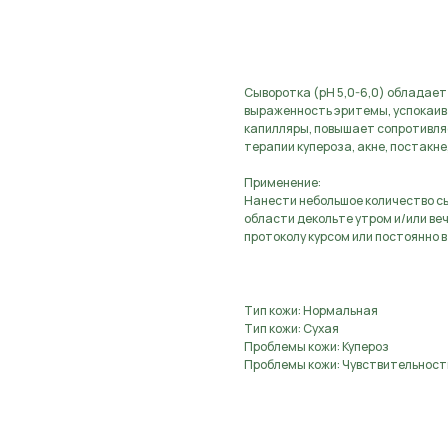
В КОРЗИНУ
Сыворотка (pH 5,0-6,0) обладает
выраженность эритемы, успокаива
капилляры, повышает сопротивляе
терапии купероза, акне, постакне
Применение:
Нанести небольшое количество сы
области декольте утром и/или ве
протоколу курсом или постоянно в
Тип кожи: Нормальная
Тип кожи: Сухая
Проблемы кожи: Купероз
Проблемы кожи: Чувствительност