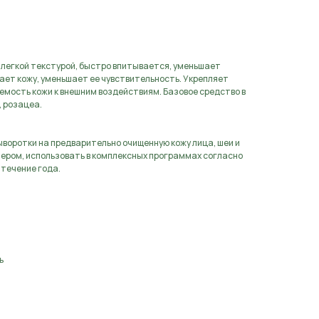
 легкой текстурой, быстро впитывается, уменьшает
ет кожу, уменьшает ее чувствительность. Укрепляет
мость кожи к внешним воздействиям. Базовое средство в
, розацеа.
воротки на предварительно очищенную кожу лица, шеи и
чером, использовать в комплексных программах согласно
 течение года.
ь