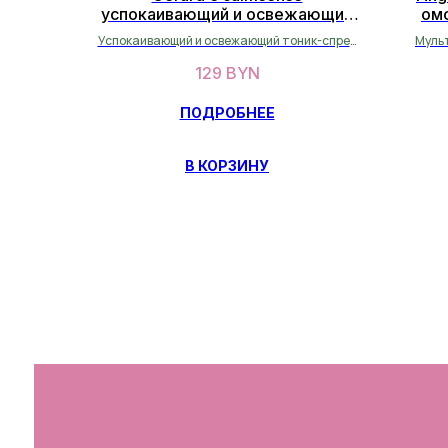
успокаивающий и освежающий
ом
тоник спрей 200мл
Успокаивающий и освежающий тоник-спрей
Муль
для чувствительной кожи
129
BYN
ПОДРОБНЕЕ
В КОРЗИНУ