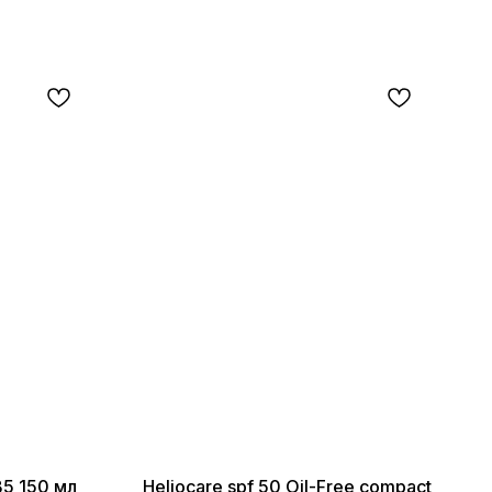
5 150 мл
Heliocare spf 50 Oil-Free compact