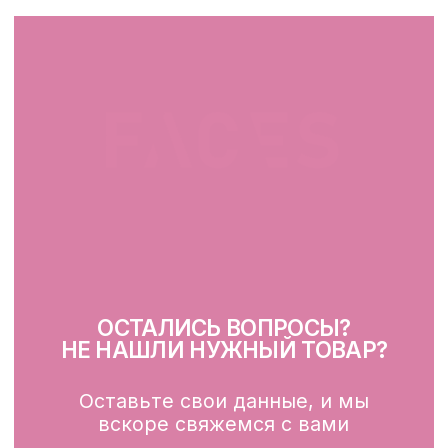
КАТАЛОГ
Демакияж
Очищение
Тонизация
Сыворотка для лица
Крем для лица
SPF
Для зоны вокруг глаз
Глубокое очищение/ пилинги
Маски
Для тела, губ, рук
КЛИЕНТАМ
Каталог