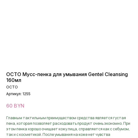
OCTO Мусс-пенка для умывания Gentel Cleansing
160мл
OCTO
Артикул:
1255
60
BYN
Главным тактильным преимуществом средства является густая
пена, которая позволяет расходовать продукт очень экономно. При
этом пенка хорошо очищает кожу лица, справляется как с себумом,
так и с косметикой. После умывания на коже нет чувства