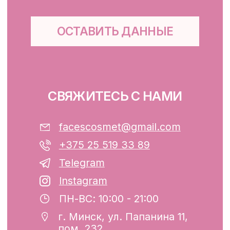
Доставка и оплата
Публичная оферта
Обработка персональных данных
Файлы cookie
ООО «ФЭЙСИС» УНП: 193782283
Юридический адрес: Республика
Беларусь, г. Минск, ул. Папанина 11,
пом. 232.
Свидетельство о государственной
регистрации №193782283, выдано
Минским горисполкомом 12.08.2024 г.
Интернет-магазин включен в Торговый
реестр Республики Беларусь
13.01.2025 за №739352
р/с BY74ALFA30122F42070010270000
в ЗАО «АЛЬФА-БАНК»