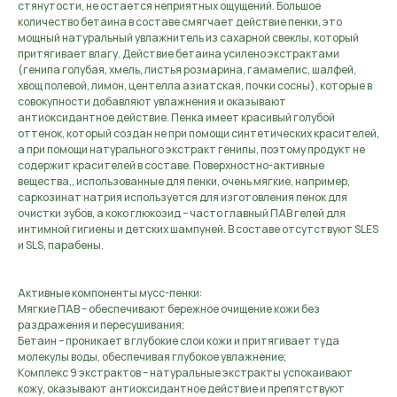
стянутости, не остается неприятных ощущений. Большое
количество бетаина в составе смягчает действие пенки, это
мощный натуральный увлажнитель из сахарной свеклы, который
притягивает влагу. Действие бетаина усилено экстрактами
(генипа голубая, хмель, листья розмарина, гамамелис, шалфей,
хвощ полевой, лимон, центелла азиатская, почки сосны), которые в
совокупности добавляют увлажнения и оказывают
антиоксидантное действие. Пенка имеет красивый голубой
оттенок, который создан не при помощи синтетических красителей,
а при помощи натурального экстракт генипы, поэтому продукт не
содержит красителей в составе. Поверхностно-активные
вещества,, использованные для пенки, очень мягкие, например,
саркозинат натрия используется для изготовления пенок для
очистки зубов, а коко глюкозид – часто главный ПАВ гелей для
интимной гигиены и детских шампуней. В составе отсутствуют SLES
и SLS, парабены.
Активные компоненты мусс-пенки:
Мягкие ПАВ – обеспечивают бережное очищение кожи без
раздражения и пересушивания;
Бетаин – проникает в глубокие слои кожи и притягивает туда
молекулы воды, обеспечивая глубокое увлажнение;
Комплекс 9 экстрактов – натуральные экстракты успокаивают
кожу, оказывают антиоксидантное действие и препятствуют