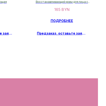
крем 50 мл
ующая
Восстанавливающий крем для лица с
регенерирующим эффектом
165
BYN
ПОДРОБНЕЕ
Предзаказ, оставьте заявку
Предзаказ, оставьте заявку