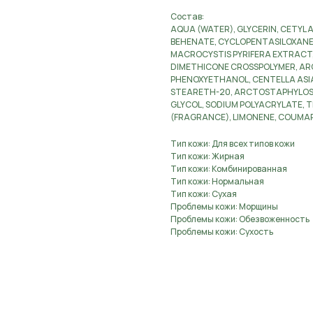
Состав:
AQUA (WATER), GLYCERIN, CETYL 
BEHENATE, CYCLOPENTASILOXANE,
MACROCYSTIS PYRIFERA EXTRACT,
DIMETHICONE CROSSPOLYMER, ARC
PHENOXYETHANOL, CENTELLA ASIA
STEARETH-20, ARCTOSTAPHYLOS U
GLYCOL, SODIUM POLYACRYLATE, T
(FRAGRANCE), LIMONENE, COUMAR
Тип кожи: Для всех типов кожи
Тип кожи: Жирная
Тип кожи: Комбинированная
Тип кожи: Нормальная
Тип кожи: Сухая
Проблемы кожи: Морщины
Проблемы кожи: Обезвоженность
Проблемы кожи: Сухость