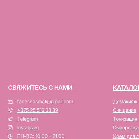
ЯЖИТЕСЬ С НАМИ
КАТАЛОГ
facescosmet@gmail.com
Демакияж
+375 25 519 33 89
Очищение
Telegram
Тонизация
Instagram
Сыворотка для лица
ПН-ВС: 10:00 - 21:00
Крем для лица
г. Минск, ул. Папанина 11,
пом. 232
ООО «ФЭЙСИС» УНП: 19378
Юридический адрес: Республ
ИЕНТАМ
Папанина 11, пом. 232.
Свидетельство о государс
алог
№193782283, выдано Мински
Интернет-магазин включен 
тавка и оплата
Беларусь 13.01.2025 за №7
личная оферта
р/с BY74ALFA30122F420700
аботка персональных данных
в ЗАО «АЛЬФА-БАНК»
лы cookie