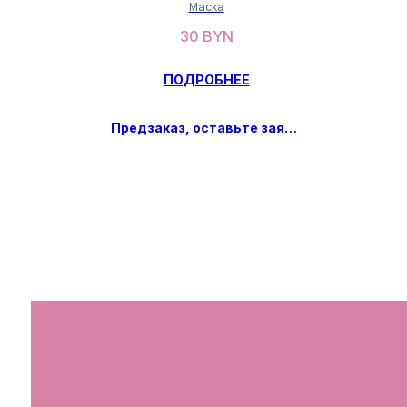
действия 1шт, Gold Hydrogel
Маска
Mask
30
BYN
ПОДРОБНЕЕ
Предзаказ, оставьте заявку