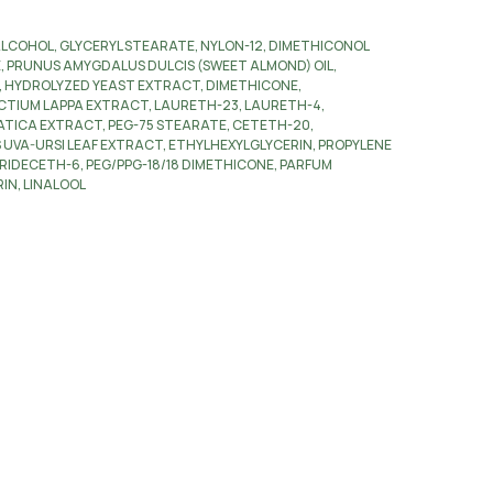
ALCOHOL, GLYCERYL STEARATE, NYLON-12, DIMETHICONOL
 PRUNUS AMYGDALUS DULCIS (SWEET ALMOND) OIL,
 HYDROLYZED YEAST EXTRACT, DIMETHICONE,
TIUM LAPPA EXTRACT, LAURETH-23, LAURETH-4,
TICA EXTRACT, PEG-75 STEARATE, CETETH-20,
VA-URSI LEAF EXTRACT, ETHYLHEXYLGLYCERIN, PROPYLENE
RIDECETH-6, PEG/PPG-18/18 DIMETHICONE, PARFUM
IN, LINALOOL