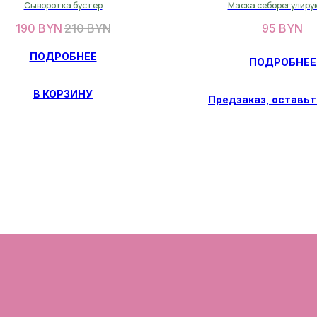
Сыворотка бустер
Маска себорегулир
190
BYN
210
BYN
95
BYN
ПОДРОБНЕЕ
ПОДРОБНЕЕ
В КОРЗИНУ