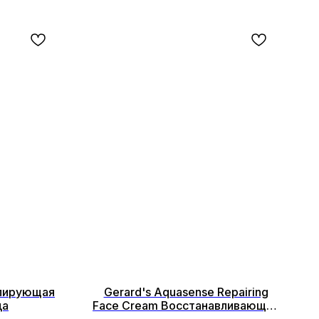
улирующая
Gerard's Aquasense Repairing
ца
Face Cream Восстанавливающий