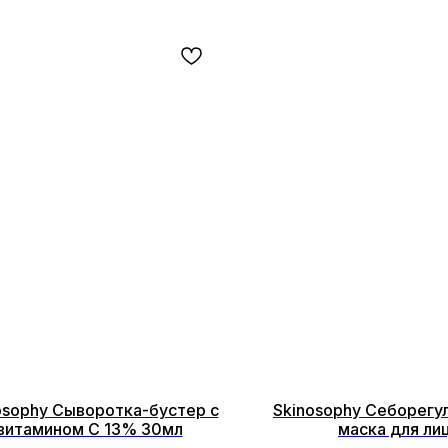
osophy Сыворотка-бустер с
Skinosophy Себорег
витамином С 13% 30мл
маска для ли