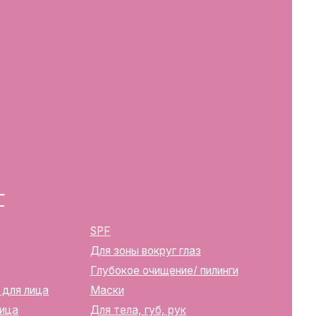
SPF
Для зоны вокруг глаз
Глубокое очищение/ пилинги
Маски
Для тела, губ, рук
2283
ика Беларусь, г. Минск, ул.
твенной регистрации
м горисполкомом 12.08.2024 г.
в Торговый реестр Республики
39352
10270000