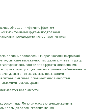
аявку
рщины, обладает лифтинг-эффектом
чностью и тёмными кругами под глазами
признаками преждевременного старения кожи
орские зелёные водоросли + гидролизованные дрожжи)
леток, снижает выраженность морщин, улучшает тургор
 с гиалуроновой кислотой для эффекта «наполнения»
экстрактов лопуха, центаллы и толокнянки обыкновенной
яцию, уменьшая отеки и мешки под глазами
я питает, смягчает, повышает эластичность и
новых мимических морщин
 впитывается без липкости
ожу вокруг глаз. Легкими массажными движениями
ами пальцев до полного впитывания.