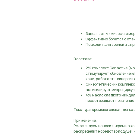
Предзаказ, оставьте з
Заполняет мимические мо
Эффективно борется с отё
Подходит для зрелой и с 
В составе:
2% комплекс Genactive (м
стимулирует обновление к
кожи, работает в синергии
Синергетический комплекс 
активизирует микроциркул
4% масло сладкого миндал
предотвращает появление 
Текстура: кремовогеневая, легко
Применение:
Рекомендуем наносить крем на к
распределите средство подушечк