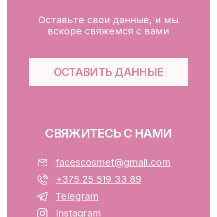
Глубокое очищение/ пилинги
Маски
Для тела, губ, рук
КЛИЕНТАМ
Каталог
Доставка и оплата
Публичная оферта
Обработка персональных данных
Файлы cookie
ООО «ФЭЙСИС» УНП: 193782283
Юридический адрес: Республика
Беларусь, г. Минск, ул. Папанина 11,
пом. 232.
Свидетельство о государственной
регистрации №193782283, выдано