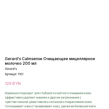
Gerard's Calmsense Очищающее мицеллярное
молочко 200 мл
Gerard's
Артикул:
1101
129
BYN
Идеально подходит для глубокого и мягкого очищения кожи,
эффективно удаляет макияж и другие загрязнения с
чувствительной, реактивной и склонной к покраснению кожи.
Успокаивает и восстанавливает кожу, делая ее более мягкой и