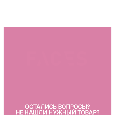
СВЯЖИТЕСЬ С НАМИ
facescosmet@gmail.com
+375 25 519 33 89
Telegram
Instagram
ПН-ВС: 10:00 - 21:00
г. Минск, ул. Папанина 11,
пом. 232
КАТАЛОГ
Демакияж
Очищение
Тонизация
Сыворотка для лица
Крем для лица
SPF
Для зоны вокруг глаз