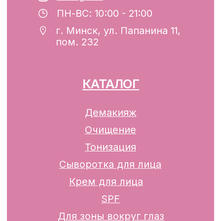
Минским горисполкомом 12.08.2024 г.
Интернет-магазин включен в Торговый
реестр Республики Беларусь
13.01.2025 за №739352
р/с BY74ALFA30122F42070010270000
в ЗАО «АЛЬФА-БАНК»
Разработка сайта