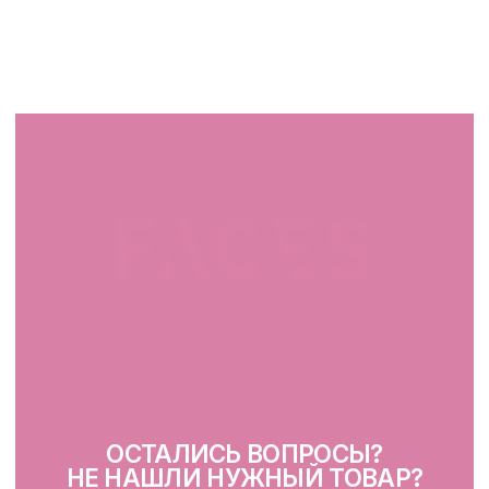
СВЯЖИТЕСЬ С НАМИ
facescosmet@gmail.com
+375 25 519 33 89
Telegram
Instagram
ПН-ВС: 10:00 - 21:00
г. Минск, ул. Папанина 11,
пом. 232
КАТАЛОГ
Демакияж
Очищение
Тонизация
Сыворотка для лица
Крем для лица
SPF
Для зоны вокруг глаз