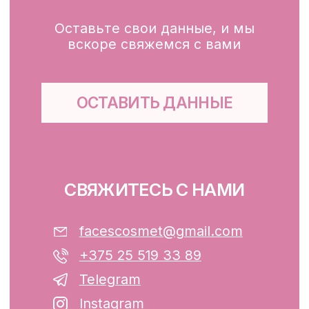
Глубокое очищение/ пилинги
Маски
Для тела, губ, рук
КЛИЕНТАМ
Каталог
Доставка и оплата
Публичная оферта
Обработка персональных данных
Файлы cookie
ООО «ФЭЙСИС» УНП: 193782283
Юридический адрес: Республика
Беларусь, г. Минск, ул. Папанина 11,
пом. 232.
Свидетельство о государственной
регистрации №193782283, выдано