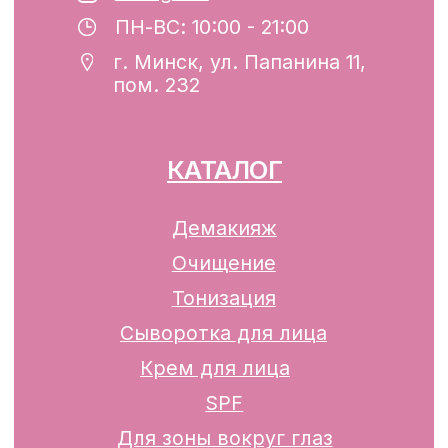
Минским горисполкомом 12.08.2024 г.
Интернет-магазин включен в Торговый
реестр Республики Беларусь
13.01.2025 за №739352
р/с BY74ALFA30122F42070010270000
в ЗАО «АЛЬФА-БАНК»
Разработка сайта