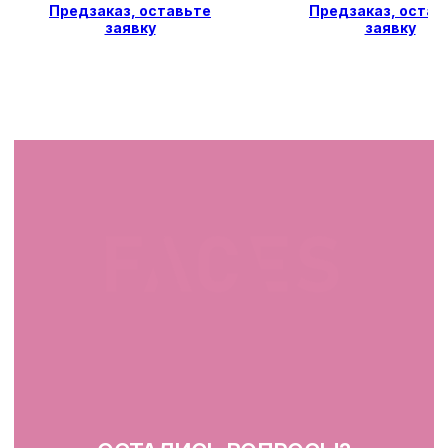
Предзаказ, оставьте
Предзаказ, остав
заявку
заявку
СВЯЖИТЕСЬ С НАМИ
facescosmet@gmail.com
+375 25 519 33 89
Telegram
Instagram
ПН-ВС: 10:00 - 21:00
г. Минск, ул. Папанина 11,
пом. 232
КАТАЛОГ
Демакияж
Очищение
Тонизация
Сыворотка для лица
Крем для лица
SPF