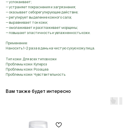
— успокаивает;
— устраняет покраснения и загрязнения;
— оказывает себорегулирующее действие;
— регулирует выделение кожного сала;
— выравнивает тон кожи;
— омолаживает и разглаживает морщины;
— повышает эластичность и увлажненность кожи.
Применение:
Наносить 1–2 раза в день на чистую сухую кожу лица.
Тип кожи: Для всех типов кожи
Проблемы кожи: Купероз
Проблемы кожи: Розацеа
Проблемы кожи: Чувствительность
Вам также будет интересно