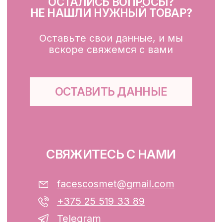
Для зоны вокруг глаз
Глубокое очищение/ пилинги
Маски
Для тела, губ, рук
КЛИЕНТАМ
Каталог
Доставка и оплата
Публичная оферта
Обработка персональных данных
Файлы cookie
ООО «ФЭЙСИС» УНП: 193782283
Юридический адрес: Республика
Беларусь, г. Минск, ул. Папанина 11,
пом. 232.