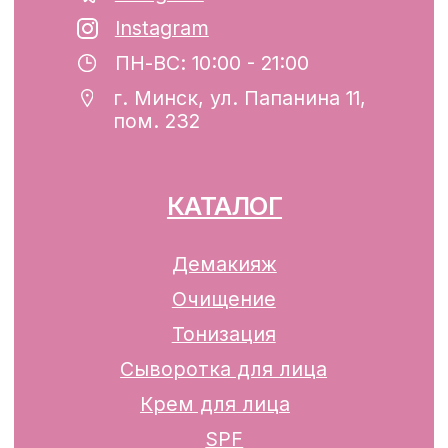
Свидетельство о государственной
регистрации №193782283, выдано
Минским горисполкомом 12.08.2024 г.
Интернет-магазин включен в Торговый
реестр Республики Беларусь
13.01.2025 за №739352
р/с BY74ALFA30122F42070010270000
в ЗАО «АЛЬФА-БАНК»
Разработка сайта