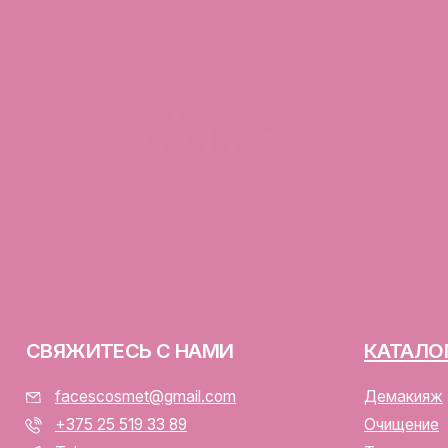
ЯЖИТЕСЬ С НАМИ
КАТАЛОГ
facescosmet@gmail.com
Демакияж
+375 25 519 33 89
Очищение
Telegram
Тонизация
Instagram
Сыворотка для лица
ПН-ВС: 10:00 - 21:00
Крем для лица
г. Минск, ул. Папанина 11,
пом. 232
ООО «ФЭЙСИС» УНП: 19378
Юридический адрес: Республ
ИЕНТАМ
Папанина 11, пом. 232.
Свидетельство о государс
алог
№193782283, выдано Мински
Интернет-магазин включен 
тавка и оплата
Беларусь 13.01.2025 за №7