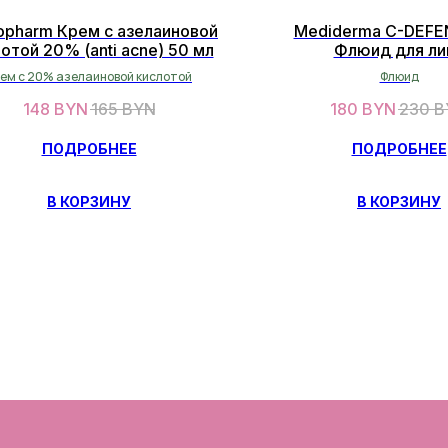
opharm Крем с азелаиновой
Mediderma C-DEFE
отой 20% (anti acne) 50 мл
Флюид для ли
ревитализирующи
ем с 20% азелаиновой кислотой
Флюид
148
BYN
165
BYN
180
BYN
230
B
ПОДРОБНЕЕ
ПОДРОБНЕЕ
В КОРЗИНУ
В КОРЗИНУ