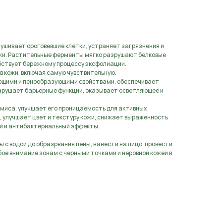
ушивает ороговевшие клетки, устраняет загрязнения и
ожи. Растительные ферменты мягко разрушают белковые
бствует бережному процессу эксфолиации.
 кожи, включая самую чувствительную.
щими и пенообразующими свойствами, обеспечивает
нарушает барьерные функции, оказывает осветляющее и
миса, улучшает его проницаемость для активных
 улучшает цвет и текстуру кожи, снижает выраженность
й и антибактериальный эффекты.
ры с водой до образрвания пены, нанести на лицо, провести
бое внимание зонам с черными точками и неровной кожей в