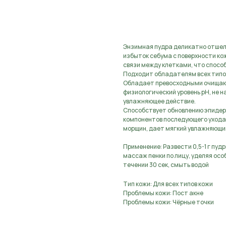
В КОРЗИНУ
Энзимная пудра деликатно отшел
избыток себума с поверхности к
связи между клетками, что спосо
Подходит обладателям всех типов
Обладает превосходными очищаю
физиологический уровень pH, не 
увлажняющее действие.
Способствует обновлению эпидер
компонентов последующего ухода,
морщин, дает мягкий увлажняющи
Применение: Развести 0,5-1 г пуд
массаж пенки по лицу, уделяя осо
течении 30 сек, смыть водой
Тип кожи: Для всех типов кожи
Проблемы кожи: Пост акне
Проблемы кожи: Чёрные точки