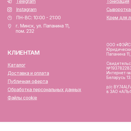
личная оферта
р/с BY74ALFA30122F420700
аботка персональных данных
в ЗАО «АЛЬФА-БАНК»
лы cookie
Разработка сайта