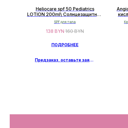
Heliocare spf 50 Pediatrics
Angi
LOTION 200ml\ Солнцезащитный
кисл
лосьон для детей с SPF 50
SPF для тела
Кр
138
BYN
160
BYN
ПОДРОБНЕЕ
Предзаказ, оставьте заявку