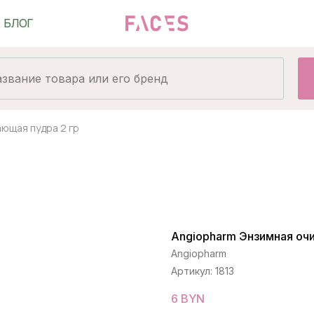
ющая пудра 2 гр
Angiopharm Энзимная оч
Angiopharm
Артикул:
1813
6
BYN