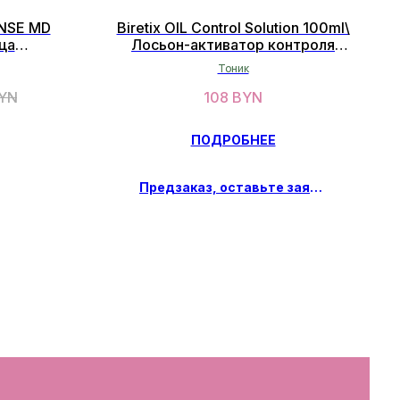
NSE MD
Biretix OIL Control Solution 100ml\
ца
Лосьон-активатор контроля
й 50мл
себума 100мл
Тоник
YN
108
BYN
ПОДРОБНЕЕ
Предзаказ, оставьте заявку