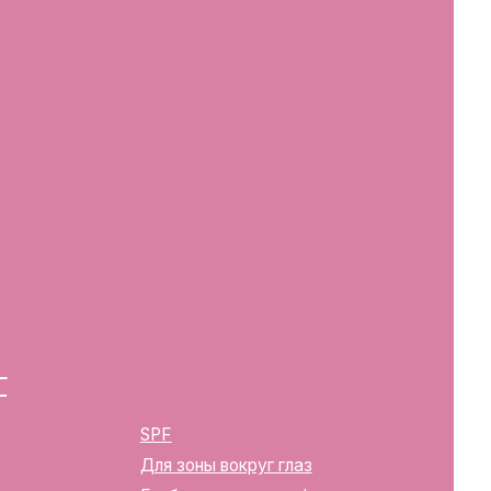
SPF
Для зоны вокруг глаз
Глубокое очищение/ пилинги
Маски
Для тела, губ, рук
2283
ика Беларусь, г. Минск, ул.
твенной регистрации
м горисполкомом 12.08.2024 г.
в Торговый реестр Республики
39352