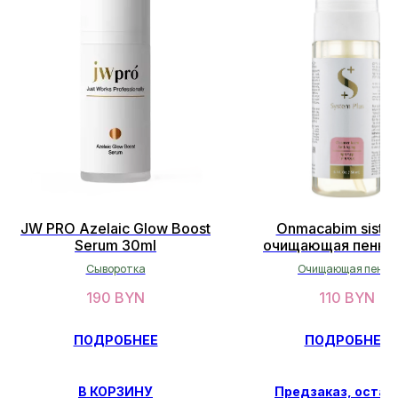
ОСТАЛИСЬ ВОПРОСЫ?
JW PRO Azelaic Glow Boost
Onmacabim siste
НЕ НАШЛИ НУЖНЫЙ ТОВАР?
Serum 30ml
очищающая пенка 
aging150 мл
Оставьте свои данные, и мы
Сыворотка
Очищающая пенка
вскоре свяжемся с вами
190
BYN
110
BYN
ОСТАВИТЬ ДАННЫЕ
ПОДРОБНЕЕ
ПОДРОБНЕЕ
В КОРЗИНУ
Предзаказ, остав