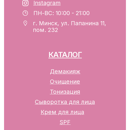
регистрации №193782283, выдано
Минским горисполкомом 12.08.2024 г.
Интернет-магазин включен в Торговый
реестр Республики Беларусь
13.01.2025 за №739352
р/с BY74ALFA30122F42070010270000
в ЗАО «АЛЬФА-БАНК»
Разработка сайта