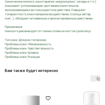
(химические пилинги, мезотерапия, микронидлинг, лазеры и т.п.);
оказывает успокаивающее, противовоспалительное,
омолаживающее и антиоксидантное действие. Повышает
толерантность кожи к внешним воздействиям (солнце, ветер,
снег…); обладает мгновенным и пролонгированным действием.
Применение:
Наносить рекомендуется тонким слоем на чистое сухое лицо
Тип кожи: Для всех типов кожи
Проблемы кожи: Обезвоженность
Проблемы кожи: Чувствительность
Проблемы кожи: Купероз
Проблемы кожи: Розацеа
Вам также будет интересно