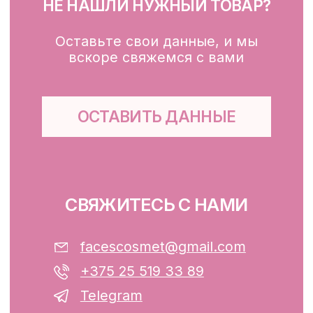
Для зоны вокруг глаз
Глубокое очищение/ пилинги
Маски
Для тела, губ, рук
КЛИЕНТАМ
Каталог
Доставка и оплата
Публичная оферта
Обработка персональных данных
Файлы cookie
ООО «ФЭЙСИС» УНП: 193782283
Юридический адрес: Республика
Беларусь, г. Минск, ул. Папанина 11,
пом. 232.
Свидетельство о государственной