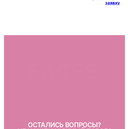
заявку
СВЯЖИТЕСЬ С НАМИ
facescosmet@gmail.com
+375 25 519 33 89
Telegram
Instagram
ПН-ВС: 10:00 - 21:00
г. Минск, ул. Папанина 11,
пом. 232
КАТАЛОГ
Демакияж
Очищение
Тонизация
Сыворотка для лица
Крем для лица
SPF