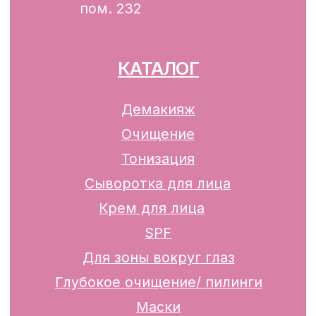
13.01.2025 за №739352
р/с BY74ALFA30122F42070010270000
в ЗАО «АЛЬФА-БАНК»
Разработка сайта