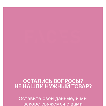
+375 25 519 33 89
Telegram
Instagram
ПН-ВС: 10:00 - 21:00
г. Минск, ул. Папанина 11,
пом. 232
КАТАЛОГ
Демакияж
Очищение
Тонизация
Сыворотка для лица
Крем для лица
SPF
Для зоны вокруг глаз
Глубокое очищение/ пилинги
Маски