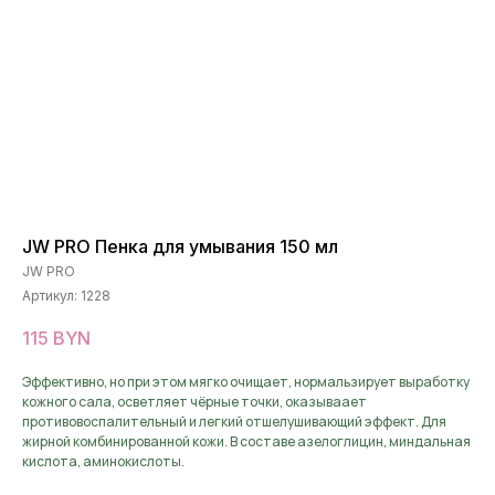
JW PRO Пенка для умывания 150 мл
JW PRO
Артикул:
1228
115
BYN
Эффективно, но при этом мягко очищает, нормальзирует выработку
кожного сала, осветляет чёрные точки, оказываает
противовоспалительный и легкий отшелушивающий эффект. Для
жирной комбинированной кожи. В составе азелоглицин, миндальная
кислота, аминокислоты.