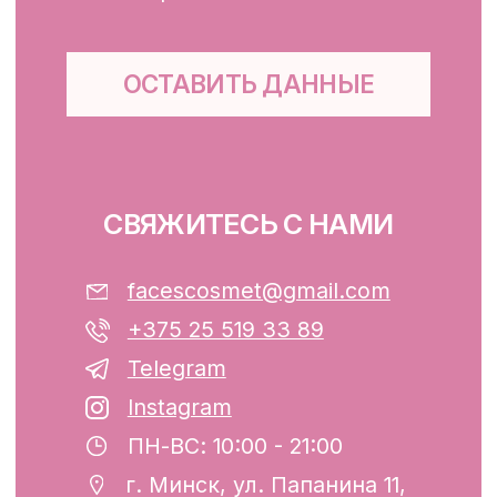
Для тела, губ, рук
КЛИЕНТАМ
Каталог
Доставка и оплата
Публичная оферта
Обработка персональных данных
Файлы cookie
ООО «ФЭЙСИС» УНП: 193782283
Юридический адрес: Республика
Беларусь, г. Минск, ул. Папанина 11,
пом. 232.
Свидетельство о государственной
регистрации №193782283, выдано
Минским горисполкомом 12.08.2024 г.
Интернет-магазин включен в Торговый
реестр Республики Беларусь