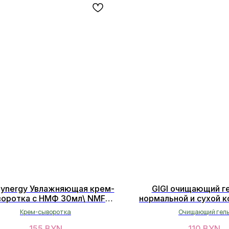
Synergy Увлажняющая крем-
GIGI очищающий г
воротка с НМФ 30мл\ NMF
нормальной и сухой к
ating Lamellar cream-serum
"Vitamin E" 250
Крем-сыворотка
Очищающий гел
skin synergy
155
BYN
110
BYN