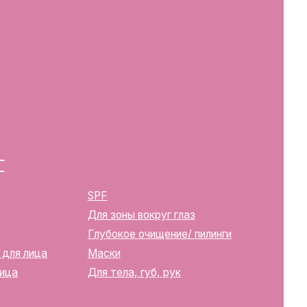
SPF
Для зоны вокруг глаз
Глубокое очищение/ пилинги
Маски
Для тела, губ, рук
2283
ика Беларусь, г. Минск, ул.
твенной регистрации
м горисполкомом 12.08.2024 г.
в Торговый реестр Республики
39352
10270000