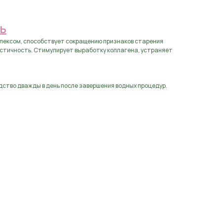
Ь
лексом, способствует сокращению признаков старения
ластичность. Стимулирует выработку коллагена, устраняет
ство дважды в день после завершения водных процедур.