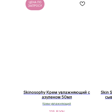
ЦЕНА ПО
ЗАПРОСУ
Skinosophy Крем увлажняющий с
Skin 
азуленом 50мл
сы
Hydr
Крем увлажняющий
115
BYN