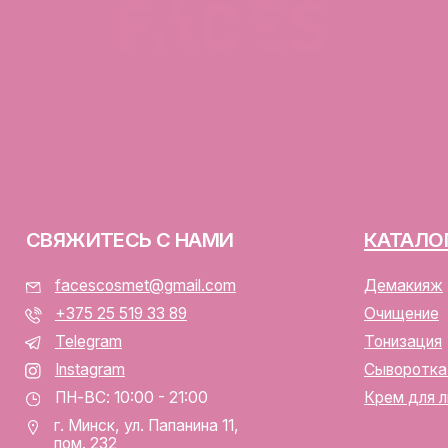
ЯЖИТЕСЬ С НАМИ
КАТАЛОГ
facescosmet@gmail.com
Демакияж
+375 25 519 33 89
Очищение
Telegram
Тонизация
Instagram
Сыворотка для лица
ПН-ВС: 10:00 - 21:00
Крем для лица
г. Минск, ул. Папанина 11,
пом. 232
ООО «ФЭЙСИС» УНП: 19378
Юридический адрес: Республ
ИЕНТАМ
Папанина 11, пом. 232.
Свидетельство о государс
алог
№193782283, выдано Мински
Интернет-магазин включен 
тавка и оплата
Беларусь 13.01.2025 за №7
личная оферта
р/с BY74ALFA30122F420700
аботка персональных данных
в ЗАО «АЛЬФА-БАНК»
лы cookie