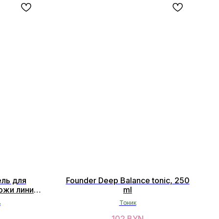
ель для
Founder Deep Balance tonic, 250
ожи линии
ml
 мл
ь
Тоник
102
BYN