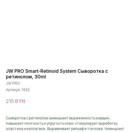
JW PRO Smart-Retinoid System Сыворотка с
ретинолом, 30ml
JW PRO
Артикул:
1492
215
BYN
Сыворотка с ретинолом уменьшает выраженность морщин ,
повышает плотность и упругость кожи, стимулирует выработку
эластина и коллагена . Выравнивает рельеф и тон кожи. Уменьшает