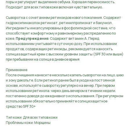
поры и регулирует выделение себума. Хорошая переносимость.
Подходит для всех типов кожи включая чувствительную.
Сыворотка с сочетанием ретиноидов нового поколения. Содержит
гидроксипинаколон ретиноат, ретинилпропионат и бакучиол.
Ингредиенты инкапсулированы в фосфолипидной системе, что
способствует комфортному и равномерному распределению по
коже.
Предупреждения:
Содержит витамин А. Перед
использованием учитывайте суточную дозу. При использовании
продуктов, содержащих ретиноиды, рекомендуется наносить
солнцезащитный крем с высоким уровнем защиты (SPF 30 или выше)
при пребывании на солнце в дневное время
Применение
После очищения нанесите несколько капель сыворотки на лицо, шею
и зону декольте. Если ретинол ранее был в уходе на постоянной
основе, используйте сыворотку регулярно на вечер. При первом
использовании ретинола: через день вечером в течении недели.
постепенно доводя до ежедневного использования. При регулярном
использовании обязательно применяйте солнцезащитное
средство SPF 30+
Тип кожи: Для всех типов кожи
Проблемы кожи: Морщины