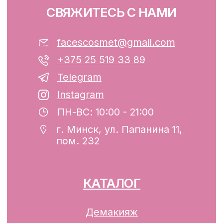
ООО «ФЭЙСИС» УНП: 193782283
Юридический адрес: Республика
Беларусь, г. Минск, ул. Папанина 11,
пом. 232.
Свидетельство о государственной
регистрации №193782283, выдано
Минским горисполкомом 12.08.2024 г.
Интернет-магазин включен в Торговый
реестр Республики Беларусь
13.01.2025 за №739352
р/с BY74ALFA30122F42070010270000
в ЗАО «АЛЬФА-БАНК»
Разработка сайта