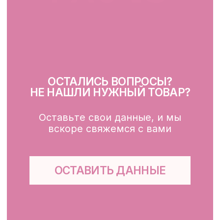
Очищение
Тонизация
Сыворотка для лица
Крем для лица
SPF
Для зоны вокруг глаз
Глубокое очищение/ пилинги
Маски
Для тела, губ, рук
КЛИЕНТАМ
Каталог
Доставка и оплата
Публичная оферта
Обработка персональных данных
Файлы cookie