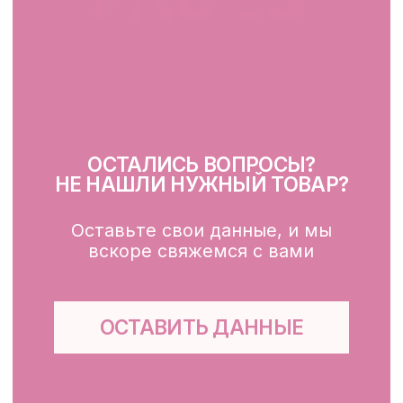
Очищение
Тонизация
Сыворотка для лица
Крем для лица
SPF
Для зоны вокруг глаз
Глубокое очищение/ пилинги
Маски
Для тела, губ, рук
КЛИЕНТАМ
Каталог
Доставка и оплата
Публичная оферта
Обработка персональных данных
Файлы cookie