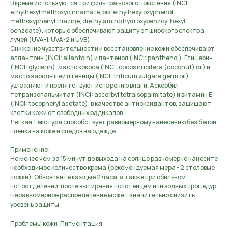
В креме используются три фильтра нового поколения (INCI:
ethylhexyl methoxycinnamate, bis-ethylhexyloxyphenol
methoxyphenyl triazine, diethylamino hydroxybenzoyl hexyl
benzoate), которые обеспечивают защиту от широкого спектра
лучей (UVA-1, UVA-2 и UVB).
Снижение чувствительности и восстановление кожи обеспечивают
аллантоин (INCI: allantoin) и пантенол (INCI: panthenol). Глицерин
(INCI: glycerin), мaсло кокоса (INCI: cocos nucifera (coconut) oil) и
мaсло зародышей пшеницы (INCI: triticum vulgare germ oil)
увлажняют и препятствуют испарению влаги. Аскорбил
тетраизопальмитат (INCI: ascorbyl tetraisopalmitate) и витамин Е
(INCI: tocopheryl acetate), в качестве антиоксидантов, защищают
клетки кожи от свободных радикалов.
Лёгкая текстура способствует равномерному нанесению без белой
плёнки на коже и следов на одежде.
Применение:
Не менее чем за 15 минут до выхода на солнце равномерно нанесите
необходимое количество крема (рекомендуемая мера - 2 столовые
ложки). Обновляйте каждые 2 часа, а также при обильном
потоотделении, после вытирания полотенцем или водных процедур.
Неравномерное распределение может значительно снизить
уровень защиты.
Проблемы кожи: Пигментация