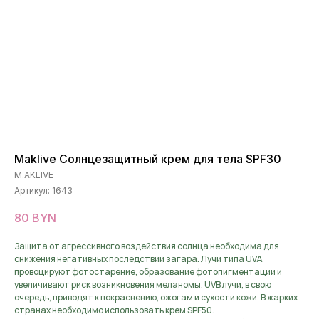
Maklive Солнцезащитный крем для тела SPF30
M.AKLIVE
Артикул:
1643
80
BYN
Защита от агрессивного воздействия солнца необходима для
снижения негативных последствий загара. Лучи типа UVA
провоцируют фотостарение, образование фотопигментации и
увеличивают риск возникновения меланомы. UVB лучи, в свою
очередь, приводят к покраснению, ожогам и сухости кожи. В жарких
странах необходимо использовать крем SPF50.