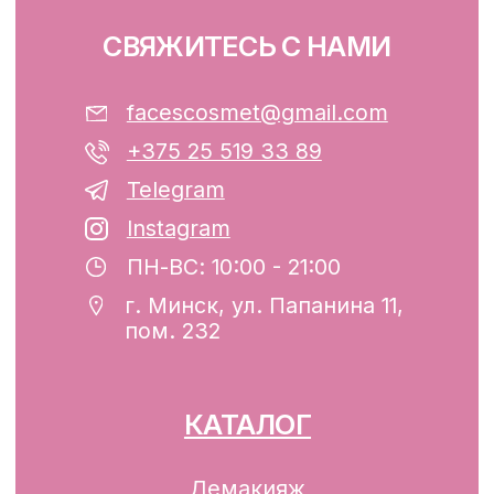
ООО «ФЭЙСИС» УНП: 193782283
Юридический адрес: Республика
Беларусь, г. Минск, ул. Папанина 11,
пом. 232.
Свидетельство о государственной
регистрации №193782283, выдано
Минским горисполкомом 12.08.2024 г.
Интернет-магазин включен в Торговый
реестр Республики Беларусь
13.01.2025 за №739352
р/с BY74ALFA30122F42070010270000
в ЗАО «АЛЬФА-БАНК»
Разработка сайта