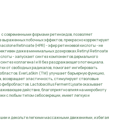
аявку
) с современными формами ретиноидов, позволяет
з выраженных побочных эффектов, прекрасно корректирует
colone Retinoate (HPR) - эфир ретиноевой кислоты - не
ктивен даже в минимальных дозировках.Retinyl Retinoate
кислоты - запускает синтез компонентов дермального
синтез коллагена I и III без раздражающего потенциала.
ки от свободных радикалов, помогает ингибировать
бластов. EverLaSkin (ТМ) улучшает барьерную функцию,
а, возвращает эластичность, стимулирует стволовые
 фибробластов. Lactobacillus Ferment Lysate оказывает
аживающее действие, благоприятно влияя на микробиоту
ожи с любым типом себосекреции, имеет легкую и
 шеи и декольте легкими массажными движениями, избегая