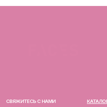
ЯЖИТЕСЬ С НАМИ
КАТАЛОГ
facescosmet@gmail.com
Демакияж
+375 25 519 33 89
Очищение
Telegram
Тонизация
Instagram
Сыворотка для лица
ПН-ВС: 10:00 - 21:00
Крем для лица
г. Минск, ул. Папанина 11,
пом. 232
ООО «ФЭЙСИС» УНП: 19378
Юридический адрес: Республ
ИЕНТАМ
Папанина 11, пом. 232.