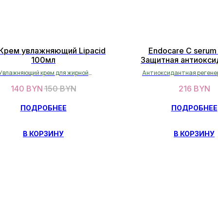
 Крем увлажняющий Lipacid
Endocare C serum
100мл
Защитная антиокси
регенерирующая сыв
Увлажняющий крем для жирной
Антиоксидантная реген
мл
комбинированной кожи
сыворотка
140
BYN
150
BYN
216
BYN
ПОДРОБНЕЕ
ПОДРОБНЕЕ
В КОРЗИНУ
В КОРЗИНУ