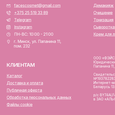
Свидетельство о государс
алог
№193782283, выдано Мински
Интернет-магазин включен 
тавка и оплата
Беларусь 13.01.2025 за №7
личная оферта
р/с BY74ALFA30122F420700
аботка персональных данных
в ЗАО «АЛЬФА-БАНК»
лы cookie
Разработка сайта