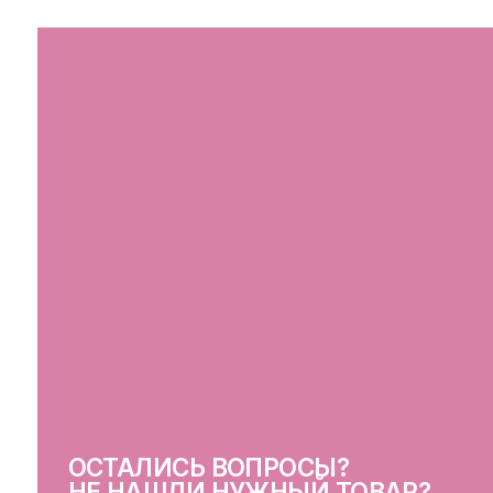
ОСТАЛИСЬ ВОПРОСЫ?
СВ
НЕ НАШЛИ НУЖНЫЙ ТОВАР?
Оставьте свои данные, и мы вскоре
свяжемся с вами
ОСТАВИТЬ ДАННЫЕ
КЛ