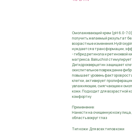
Предзаказ, оставьте з
Омолаживающий крем (pH 6.0-7.0
получить желаемый результат бе
возрастные изменения.Hydroxypina
нуждается в трансформации, эффе
- гибрид ретинола и ретиноевой 
матрикса. Bakuchiol стимулирует 
Дигидрокверцетин защищает клет
окислительное повреждение фибро
повышает уровень факторов рост
клетки, активирует пролиферацию
увлажняющее, смягчающее и омол
кожи. Подходит для возрастной к
комфортну
Применение:
Нанести на очищенную кожу лица,
область вокруг глаз
Тип кожи: Для всех типов кожи