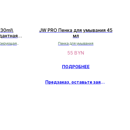
 30ml\
JW PRO Пенка для умывания 45
дантная
мл
оротка 30
ерирующая
Пенка для умывания
55
BYN
ПОДРОБНЕЕ
Предзаказ, оставьте заявку