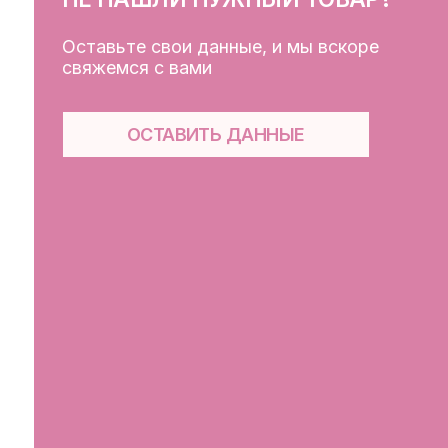
Кат
Дос
Пуб
Обр
Фай