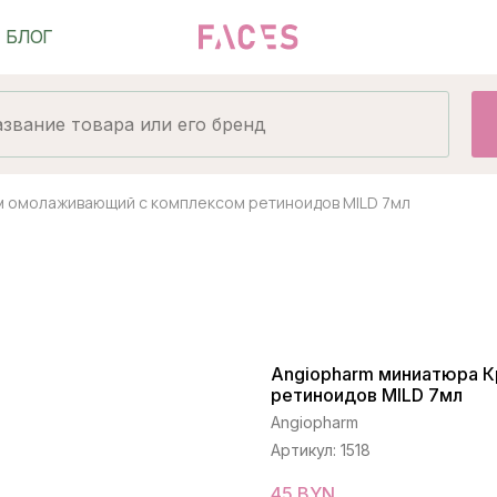
м омолаживающий с комплексом ретиноидов MILD 7мл
Angiopharm миниатюра 
ретиноидов MILD 7мл
Angiopharm
Артикул:
1518
45
BYN