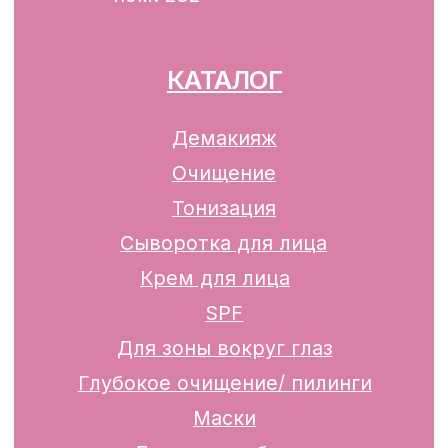
р/с BY74ALFA30122F42070010270000
в ЗАО «АЛЬФА-БАНК»
Разработка сайта