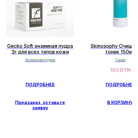
Gecko Soft энзимная пудра
Skinosophy Очища
3г для всех типов кожи
тоник 150мл
ОСТАЛИСЬ ВОПРОСЫ?
НЕ НАШЛИ НУЖНЫЙ ТОВАР?
Энзимная пудра
Тоник
Оставьте свои данные, и мы
100
BYN
вскоре свяжемся с вами
ПОДРОБНЕЕ
ПОДРОБНЕЕ
ОСТАВИТЬ ДАННЫЕ
Предзаказ, оставьте
В КОРЗИНУ
заявку
СВЯЖИТЕСЬ С НАМИ
facescosmet@gmail.com