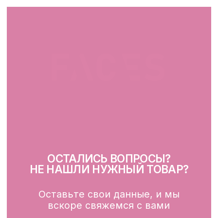
+375 25 519 33 89
Telegram
Instagram
ПН-ВС: 10:00 - 21:00
г. Минск, ул. Папанина 11,
пом. 232
КАТАЛОГ
Демакияж
Очищение
Тонизация
Сыворотка для лица
Крем для лица
SPF
Для зоны вокруг глаз
Глубокое очищение/ пилинги
Маски