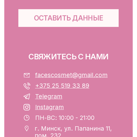
Для тела, губ, рук
КЛИЕНТАМ
Каталог
Доставка и оплата
Публичная оферта
Обработка персональных данных
Файлы cookie
ООО «ФЭЙСИС» УНП: 193782283
Юридический адрес: Республика
Беларусь, г. Минск, ул. Папанина 11,
пом. 232.
Свидетельство о государственной
регистрации №193782283, выдано
Минским горисполкомом 12.08.2024 г.
Интернет-магазин включен в Торговый
реестр Республики Беларусь
13.01.2025 за №739352