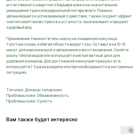
естественного защитного барьера кожи и на значительное
уменьшение трансэпидермальной потери влаги. Помимо
увлажняющего и успокаивающего действия, также создает эффект
снятия симптомов стресса и усталости, омолаживает и придает
здоровый вид.
Применение: Нанесите гель-маску на очищенную кожу лица
толстым слоем, избегая области вокруг глаз. Оставьте на 10-15
минут для максимального увлажнения и восстановления. Смойте
маску тёплой водой или используйте мягкий ватный диск для
удаления излишков. Для достижения наилучшего результата
используйте 1-2 раза в неделю или при необходимости в экстренных
ситуациях.
Тип кожи: Для всех типов кожи
Проблемы кожи: Обезвоженность
Проблемы кожи: Сухость
Вам также будет интересно