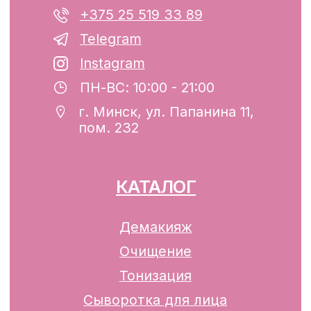
Беларусь, г. Минск, ул. Папанина 11,
пом. 232.
Свидетельство о государственной
регистрации №193782283, выдано
Минским горисполкомом 12.08.2024 г.
Интернет-магазин включен в Торговый
реестр Республики Беларусь
13.01.2025 за №739352
р/с BY74ALFA30122F42070010270000
в ЗАО «АЛЬФА-БАНК»
Разработка сайта