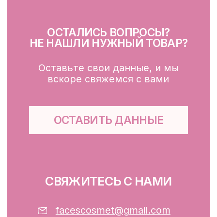
Крем для лица
SPF
Для зоны вокруг глаз
Глубокое очищение/ пилинги
Маски
Для тела, губ, рук
КЛИЕНТАМ
Каталог
Доставка и оплата
Публичная оферта
Обработка персональных данных
Файлы cookie
ООО «ФЭЙСИС» УНП: 193782283
Юридический адрес: Республика