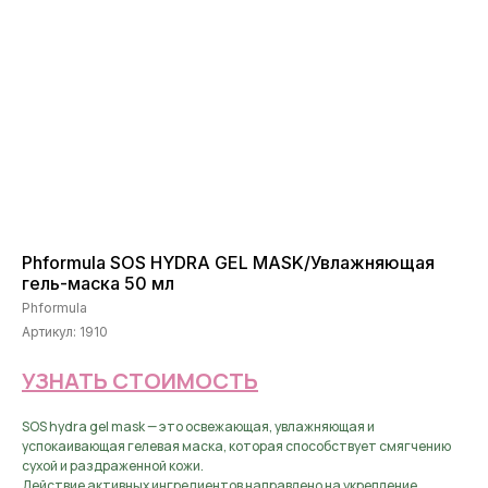
Phformula SOS HYDRA GEL MASK/Увлажняющая
гель-маска 50 мл
Phformula
Артикул:
1910
УЗНАТЬ СТОИМОСТЬ
SOS hydra gel mask — это освежающая, увлажняющая и
успокаивающая гелевая маска, которая способствует смягчению
сухой и раздраженной кожи.
Действие активных ингредиентов направлено на укрепление