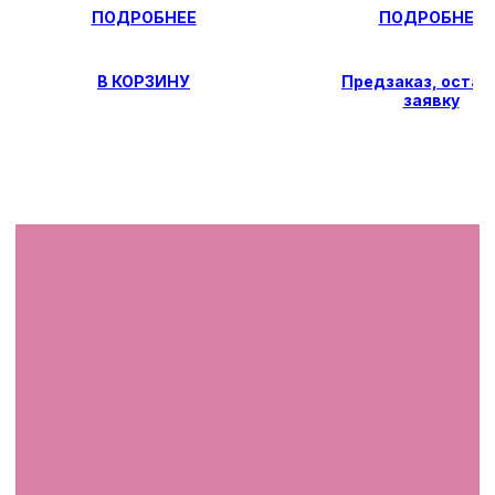
ПОДРОБНЕЕ
ПОДРОБНЕЕ
СВЯЖИТЕСЬ С НАМИ
В КОРЗИНУ
Предзаказ, остав
заявку
facescosmet@gmail.com
+375 25 519 33 89
Telegram
Instagram
ПН-ВС: 10:00 - 21:00
г. Минск, ул. Папанина 11,
пом. 232
КАТАЛОГ
Демакияж
Очищение
Тонизация
Сыворотка для лица