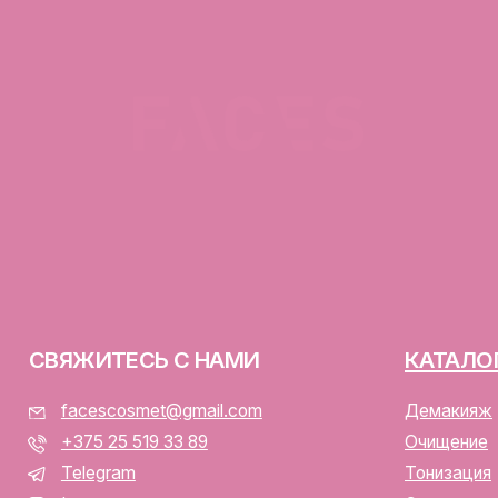
ЯЖИТЕСЬ С НАМИ
КАТАЛОГ
facescosmet@gmail.com
Демакияж
+375 25 519 33 89
Очищение
Telegram
Тонизация
Instagram
Сыворотка для лица
ПН-ВС: 10:00 - 21:00
Крем для лица
г. Минск, ул. Папанина 11,
пом. 232
ООО «ФЭЙСИС» УНП: 19378
Юридический адрес: Республ
ИЕНТАМ
Папанина 11, пом. 232.
Свидетельство о государс
алог
№193782283, выдано Мински
Интернет-магазин включен 
тавка и оплата
Беларусь 13.01.2025 за №7
личная оферта