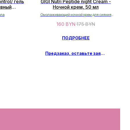
ntrol/ гель
GIGI Nutri Peptide night Cream -
ивный
Ночной крем, 50 мл
 30 мл
ола
Омолаживающий ночной крем для сияния
кожи
160
BYN
175
BYN
ПОДРОБНЕЕ
Предзаказ, оставьте заявку