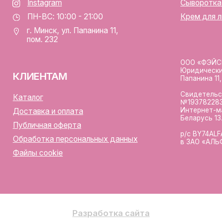
р/с BY74ALFA30122F420700
аботка персональных данных
в ЗАО «АЛЬФА-БАНК»
лы cookie
Разработка сайта