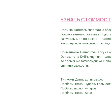
Предзаказ, оставьте з
УЗНАТЬ СТОИМОСТ
Насыщенная кремовая маска обес
покраснение и успокаивает чувст
натуральные экстракты и ниацин
защитную функцию, предотвращая
Применение: Нанесите маску на о
Оставьте на 10-15 минут для полн
её с помощью ватного диска. Испо
сияния и свежести.
Тип кожи: Для всех типов кожи
Проблемы кожи: Чувствительност
Проблемы кожи: Купероз
Проблемы кожи: Акне