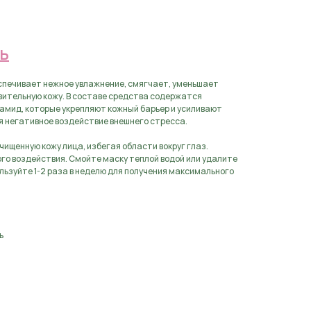
аявку
Ь
печивает нежное увлажнение, смягчает, уменьшает
вительную кожу. В составе средства содержатся
амид, которые укрепляют кожный барьер и усиливают
 негативное воздействие внешнего стресса.
чищенную кожу лица, избегая области вокруг глаз.
ого воздействия. Смойте маску теплой водой или удалите
льзуйте 1-2 раза в неделю для получения максимального
ь