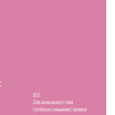
SPF
Для зоны вокруг глаз
Глубокое очищение/ пилинги
Маски
Для тела, губ, рук
2283
ика Беларусь, г. Минск, ул.
твенной регистрации
м горисполкомом 12.08.2024 г.
в Торговый реестр Республики
39352