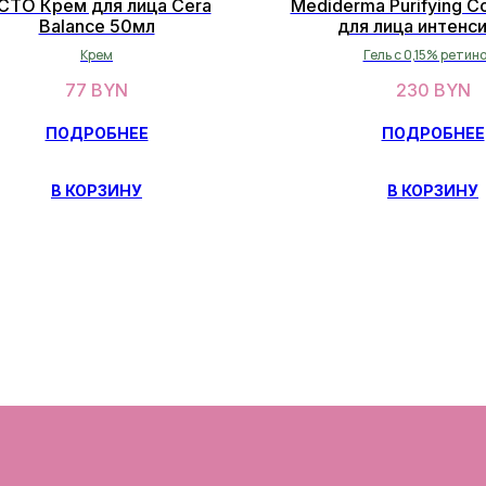
CTO Крем для лица Cera
Mediderma Purifying Co
Balance 50мл
для лица интенс
себорегулирующий
Крем
Гель с 0,15% ретин
77
BYN
230
BYN
ПОДРОБНЕЕ
ПОДРОБНЕЕ
В КОРЗИНУ
В КОРЗИНУ