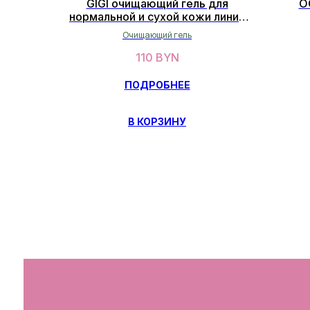
GIGI очищающий гель для
O
нормальной и сухой кожи линии
"Vitamin E" 250 мл
Очищающий гель
110
BYN
ПОДРОБНЕЕ
В КОРЗИНУ