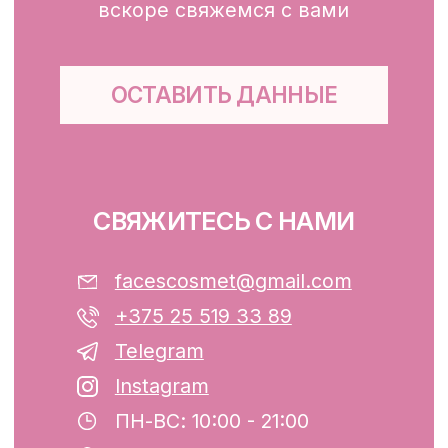
Маски
Для тела, губ, рук
КЛИЕНТАМ
Каталог
Доставка и оплата
Публичная оферта
Обработка персональных данных
Файлы cookie
ООО «ФЭЙСИС» УНП: 193782283
Юридический адрес: Республика
Беларусь, г. Минск, ул. Папанина 11,
пом. 232.
Свидетельство о государственной
регистрации №193782283, выдано
Минским горисполкомом 12.08.2024 г.
Интернет-магазин включен в Торговый