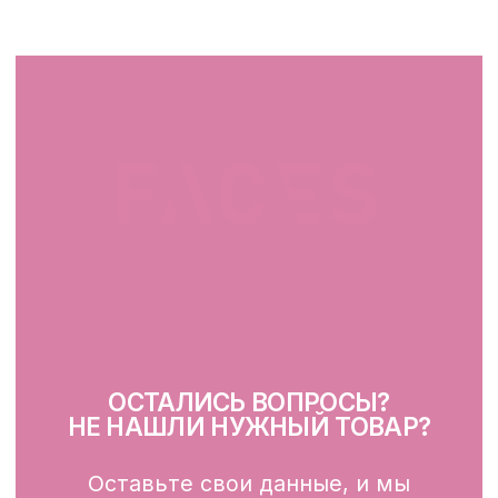
facescosmet@gmail.com
+375 25 519 33 89
Telegram
Instagram
ПН-ВС: 10:00 - 21:00
г. Минск, ул. Папанина 11,
пом. 232
КАТАЛОГ
Демакияж
Очищение
Тонизация
Сыворотка для лица
Крем для лица
SPF
Для зоны вокруг глаз
Глубокое очищение/ пилинги