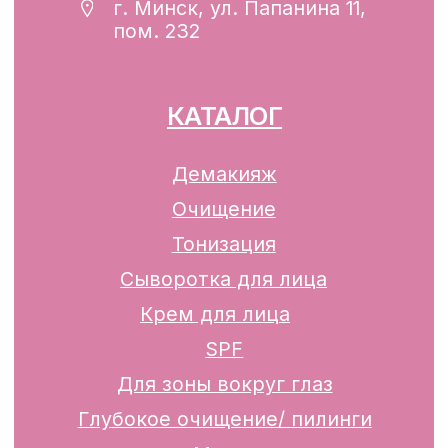
реестр Республики Беларусь
13.01.2025 за №739352
р/с BY74ALFA30122F42070010270000
в ЗАО «АЛЬФА-БАНК»
Разработка сайта