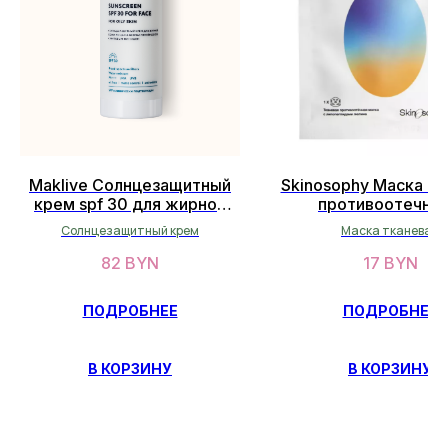
Maklive Солнцезащитный
Skinosophy Маска тк
ОСТАЛИСЬ ВОПРОСЫ?
крем spf 30 для жирной
противоотечная
НЕ НАШЛИ НУЖНЫЙ ТОВАР?
кожи лица 50мл
липопеаптидами лю
Солнцезащитный крем
Маска тканевая
Оставьте свои данные, и мы
82
BYN
17
BYN
вскоре свяжемся с вами
ПОДРОБНЕЕ
ПОДРОБНЕЕ
ОСТАВИТЬ ДАННЫЕ
В КОРЗИНУ
В КОРЗИНУ
СВЯЖИТЕСЬ С НАМИ