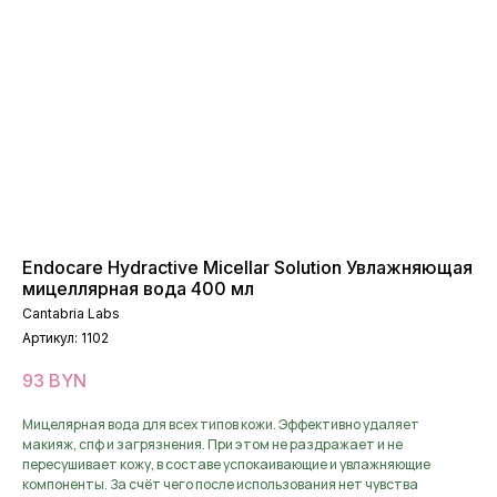
Endocare Hydractive Micellar Solution Увлажняющая
мицеллярная вода 400 мл
Cantabria Labs
Артикул:
1102
93
BYN
Мицелярная вода для всех типов кожи. Эффективно удаляет
макияж, спф и загрязнения. При этом не раздражает и не
пересушивает кожу, в составе успокаивающие и увлажняющие
компоненты. За счёт чего после использования нет чувства