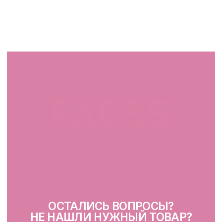
СВЯЖИТЕСЬ С НАМИ
facescosmet@gmail.com
+375 25 519 33 89
Telegram
Instagram
ПН-ВС: 10:00 - 21:00
г. Минск, ул. Папанина 11,
пом. 232
КАТАЛОГ
Демакияж
Очищение
Тонизация
Сыворотка для лица
Крем для лица
SPF
Для зоны вокруг глаз