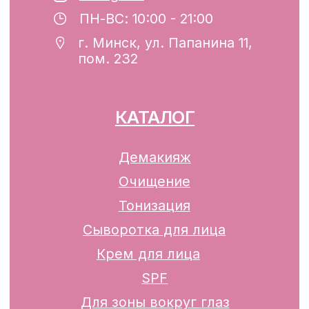
Минским горисполкомом 12.08.2024 г.
Интернет-магазин включен в Торговый
реестр Республики Беларусь
13.01.2025 за №739352
р/с BY74ALFA30122F42070010270000
в ЗАО «АЛЬФА-БАНК»
Разработка сайта