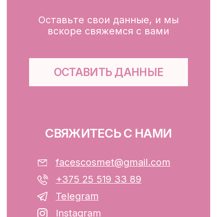
Глубокое очищение/ пилинги
Маски
Для тела, губ, рук
КЛИЕНТАМ
Каталог
Доставка и оплата
Публичная оферта
Обработка персональных данных
Файлы cookie
ООО «ФЭЙСИС» УНП: 193782283
Юридический адрес: Республика
Беларусь, г. Минск, ул. Папанина 11,
пом. 232.
Свидетельство о государственной
регистрации №193782283, выдано