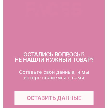
Демакияж
Очищение
Тонизация
Сыворотка для лица
Крем для лица
SPF
Для зоны вокруг глаз
Глубокое очищение/ пилинги
Маски
Для тела, губ, рук
КЛИЕНТАМ
Каталог
Доставка и оплата
Публичная оферта
Обработка персональных данных