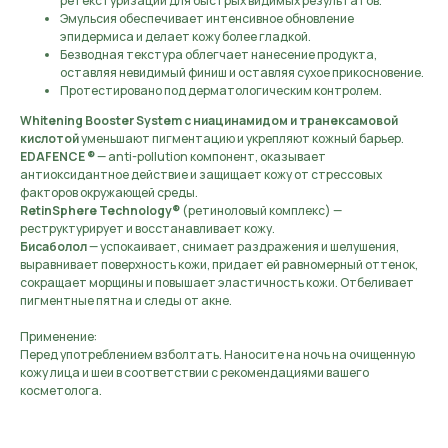
ретекстуризации для быстрых видимых результатов.
Эмульсия обеспечивает интенсивное обновление
эпидермиса и делает кожу более гладкой.
Безводная текстура облегчает нанесение продукта,
оставляя невидимый финиш и оставляя сухое прикосновение.
Протестировано под дерматологическим контролем.
Whitening Booster System с ниацинамидом и транексамовой
кислотой
уменьшают пигментацию и укрепляют кожный барьер.
EDAFENCE ®
— anti-pollution компонент, оказывает
антиоксидантное действие и защищает кожу от стрессовых
факторов окружающей среды.
RetinSphere Technology®
(ретиноловый комплекс) —
реструктурирует и восстанавливает кожу.
Бисаболол
— успокаивает, снимает раздражения и шелушения,
выравнивает поверхность кожи, придает ей равномерный оттенок,
сокращает морщины и повышает эластичность кожи. Отбеливает
пигментные пятна и следы от акне.
Применение:
Перед употреблением взболтать. Наносите на ночь на очищенную
кожу лица и шеи в соответствии с рекомендациями вашего
косметолога.