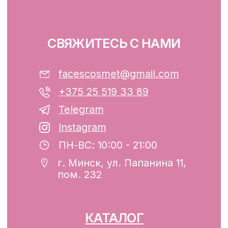
Файлы cookie
ООО «ФЭЙСИС» УНП: 193782283
Юридический адрес: Республика
Беларусь, г. Минск, ул. Папанина 11,
пом. 232.
Свидетельство о государственной
регистрации №193782283, выдано
Минским горисполкомом 12.08.2024 г.
Интернет-магазин включен в Торговый
реестр Республики Беларусь
13.01.2025 за №739352
р/с BY74ALFA30122F42070010270000
в ЗАО «АЛЬФА-БАНК»
Разработка сайта