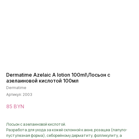
Dermatime Azelaic A lotion 100ml\Лосьон с
азелаиновой кислотой 100мл
Dermatime
Артикул:
2003
85
BYN
Лосьон с азелаиновой кислотой.
Разработа для ухода за кожей склонной к акне, розацеа (папуло-
пустулезная форма), себорейному дерматиту, фолликулиту, а