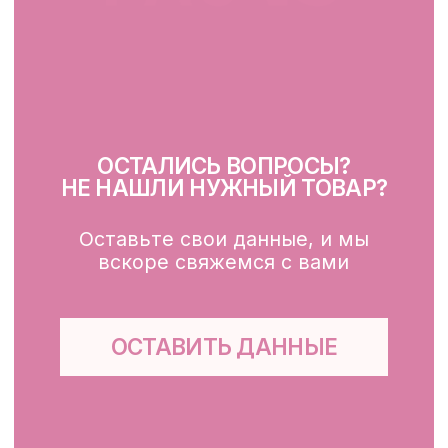
Очищение
Тонизация
Сыворотка для лица
Крем для лица
SPF
Для зоны вокруг глаз
Глубокое очищение/ пилинги
Маски
Для тела, губ, рук
КЛИЕНТАМ
Каталог
Доставка и оплата
Публичная оферта
Обработка персональных данных
Файлы cookie