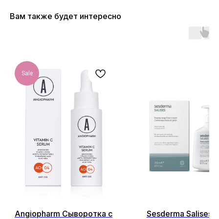
Вам также будет интересно
Sale
ОСТАЛИСЬ ВОПРОСЫ?
НЕ НАШЛИ НУЖНЫЙ ТОВАР?
Оставьте свои данные, и мы
Angiopharm Сыворотка с
Sesderma Salises 
вскоре свяжемся с вами