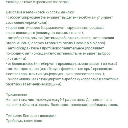
также для кожи с вросшими волосами.
Действие азелаиновой кислоты на кожу:
- себорегулирующее (уменьшает выделение себума и улучшает
состояние жирной кожи);
- кератолитическое (нормализует нарушенные процессы
кератинизации в фолликулах сальных желез);
- антибактериальное (актимикробная активность в отношении
Staph. aureus, P. acnes, Proteus mirabilis, Candida albicans);
- антиоксидантное + противовоспалительное (проявляет
природную антиоксидантную активность, уменьшает выброс
гистамина);
- отбеливающее (ингибирует тирозиназу, выравнивает тон кожи);
- антиандрогенное (ингибирует фермент, который превращает
тестостерон в активную формулу - дигидротестестерон);
- омолаживающее (стимулирует выработку коллагена и эластина,
разглаживает мелкие морщины).
Применение:
Наносить на чистую сухую кожу 1-3 раза в день. Для лица, тела,
волосистой части головы. Возможно нанесение на обширные зоны.
Тип кожи: Для всех типов кожи
Проблемы кожи: Акне