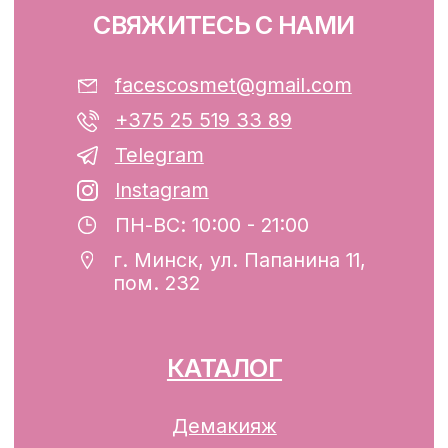
ООО «ФЭЙСИС» УНП: 193782283
Юридический адрес: Республика
Беларусь, г. Минск, ул. Папанина 11,
пом. 232.
Свидетельство о государственной
регистрации №193782283, выдано
Минским горисполкомом 12.08.2024 г.
Интернет-магазин включен в Торговый
реестр Республики Беларусь
13.01.2025 за №739352
р/с BY74ALFA30122F42070010270000
в ЗАО «АЛЬФА-БАНК»
Разработка сайта